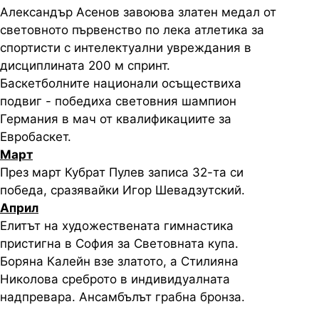
Александър Асенов завоюва златен медал от
световното първенство по лека атлетика за
спортисти с интелектуални увреждания в
дисциплината 200 м спринт.
Баскетболните национали осъществиха
подвиг - победиха световния шампион
Германия в мач от квалификациите за
Евробаскет.
Март
През март Кубрат Пулев записа 32-та си
победа, сразявайки Игор Шевадзутский.
Април
Елитът на художествената гимнастика
пристигна в София за Световната купа.
Боряна Калейн взе златото, а Стилияна
Николова среброто в индивидуалната
надпревара. Ансамбълът грабна бронза.