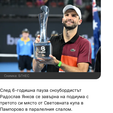
Снимка: БГНЕС
След 6-годишна пауза сноубордистът
Радослав Янков се завърна на подиума с
третото си място от Световната купа в
Пампорово в паралелния слалом.