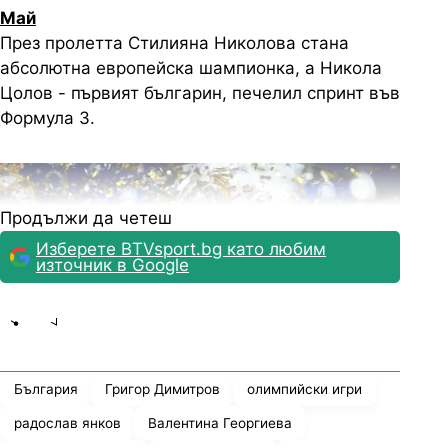
Май
През пролетта Стилияна Николова стана
абсолютна европейска шампионка, а Никола
Цолов - първият българин, печелил спринт във
Формула 3.
Продължи да четеш
Изберете BTVsport.bg като любим
източник в Google
Share
save
България
Григор Димитров
олимпийски игри
Снимка: Reuters
радослав янков
Валентина Георгиева