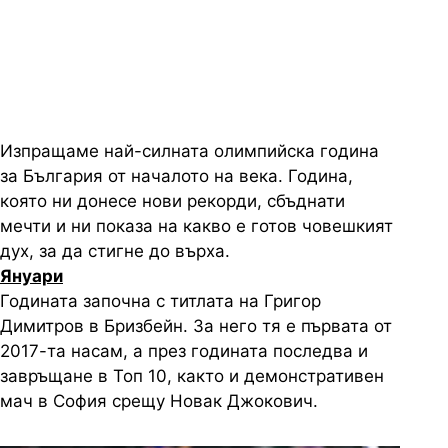
олимпийска година за България
от началото на века
Изпращаме най-силната олимпийска година
за България от началото на века. Година,
която ни донесе нови рекорди, сбъднати
мечти и ни показа на какво е готов човешкият
дух, за да стигне до върха.
Януари
Годината започна с титлата на Григор
Димитров в Бризбейн. За него тя е първата от
2017-та насам, а през годината последва и
завръщане в Топ 10, както и демонстративен
мач в София срещу Новак Джокович.