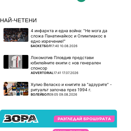
България имаше и финалист в леката атлетика
в лицето на Тихомир Иванов във високия
НАЙ-ЧЕТЕНИ
скок, както и историческо пето място в
4 инфаркта и една война: "Не мога да
спортната гимнастика - това на Валентина
сложа Панатинайкос и Олимпиакос в
Георгиева на прескок.
едно изречение!"
ПОВЕЧЕ ОТ
БАСКЕТБОЛ
17:40 10.08.2026
В Париж не мина без скандали. Половата
идентичност на шампионките в бокса Имане
Локомотив Пловдив представи
Хелиф и Лин Ю Тин беше поставена под
юбилейните екипи с нов генерален
спонсор
въпрос.
ПОВЕЧЕ ОТ
ADVERTORIAL
17:41 17.07.2026
Междувременно Джокович спечели своя
„Златен шлем“, след като завоюва липсващата
Хулио Веласко и книгите за "адзурите" -
ритуалът започва през 1994 г.
му олимпийска титла.
ПОВЕЧЕ ОТ
ВОЛЕЙБОЛ
09:05 09.08.2026
РАЗГЛЕДАЙ БРОШУРАТА