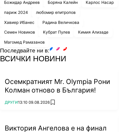
Божидар Андреев
Боряна Калейн
Карлос Насар
париж 2024
любомир епитропов
Юни
Хавиер Ибанес
Радина Величкова
В началото на лятото Реал Мадрид спечели
Семен Новиков
Kубрат Пулев
Кимия Ализаде
рекордната 15-та купа в Шампионска лига.
Бостън Селтикс станаха шампиони за 18-ти
Магомед Рамазанов
път в НБА.
Последвайте ни в:
facebook
instagram
youtube
Последва златен медал на Любомир
ВСИЧКИ НОВИНИ
Епитропов на европейското първенство по
плуване в 200 м бруст.
Осемкратният Mr. Olympia Рони
Колман отново в България!
ПОВЕЧЕ ОТ
ДРУГИ
13:10 09.08.2026
add favorites
Виктория Ангелова е на финал