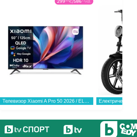
299
99
€
/
586
73
лв.
Снимка: Reuters
Август
Лятото не приключи без едно последно
отличие, този път параолимпийско –
гюлетласкачът Ружди Ружди прибави медал
от форума в колекцията си.
Телевизор Xiaomi A Pro 50 2026 / ELA6088EU , 125 см, 3840x2160 UHD-4K , 50 inch, Android , QLED ...