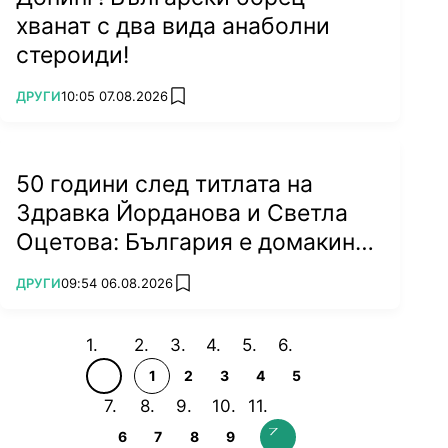
Във френската столица щангистът Карлос
хванат с два вида анаболни
Насар продължи доминацията си, шампиони
стероиди!
станаха още борците Семен Новиков и
Магомед Рамазанов. Боряна Калейн стана
ПОВЕЧЕ ОТ
ДРУГИ
10:05 07.08.2026
add favorites
олимпийска вицешампионка в
художествената гимнастика, боксьорът
Хавиер Ибанес, щангистът Божидар Андреев
50 години след титлата на
и таекуондистката Кимия Ализаде се окичиха
Здравка Йорданова и Светла
с бронзови отличия.
Оцетова: България е домакин
на световно!
ПОВЕЧЕ ОТ
ДРУГИ
09:54 06.08.2026
add favorites
1
2
3
4
5
6
7
8
9