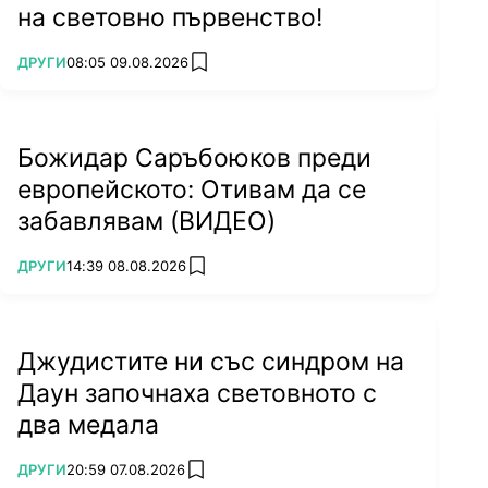
на световно първенство!
ПОВЕЧЕ ОТ
ДРУГИ
08:05 09.08.2026
add favorites
Юли
След 37 години световният рекорд на Стефка
Божидар Саръбоюков преди
Костадинова остана в историята. На 8 юли
европейското: Отивам да се
Ярослава Магучих подобри върховото
забавлявам (ВИДЕО)
постижение в скока на височина с 1 см.
Испания стана европейски шампион по футбол
ПОВЕЧЕ ОТ
ДРУГИ
14:39 08.08.2026
add favorites
за четвърти път.
Джудистите ни със синдром на
Даун започнаха световното с
два медала
ПОВЕЧЕ ОТ
ДРУГИ
20:59 07.08.2026
add favorites