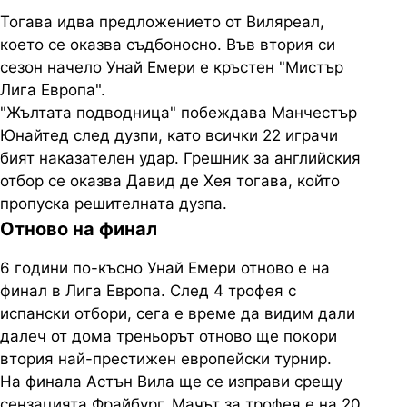
Тогава идва предложението от Виляреал,
което се оказва съдбоносно. Във втория си
сезон начело Унай Емери е кръстен "Мистър
Лига Европа".
"Жълтата подводница" побеждава Манчестър
Юнайтед след дузпи, като всички 22 играчи
бият наказателен удар. Грешник за английския
отбор се оказва Давид де Хея тогава, който
пропуска решителната дузпа.
Отново на финал
6 години по-късно Унай Емери отново е на
финал в Лига Европа. След 4 трофея с
испански отбори, сега е време да видим дали
далеч от дома треньорът отново ще покори
втория най-престижен европейски турнир.
На финала Астън Вила ще се изправи срещу
сензацията Фрайбург. Мачът за трофея е на 20