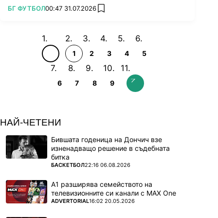
ПОВЕЧЕ ОТ
БГ ФУТБОЛ
00:47 31.07.2026
add favorites
1
2
3
4
5
6
7
8
9
НАЙ-ЧЕТЕНИ
Бившата годеница на Дончич взе
изненадващо решение в съдебната
битка
ПОВЕЧЕ ОТ
БАСКЕТБОЛ
22:16 06.08.2026
А1 разширява семейството на
телевизионните си канали с MAX One
ПОВЕЧЕ ОТ
ADVERTORIAL
16:02 20.05.2026