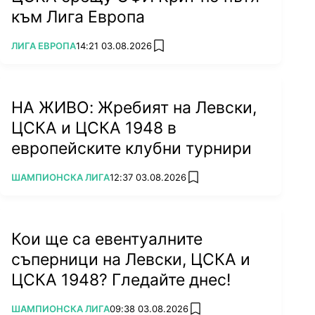
към Лига Европа
ПОВЕЧЕ ОТ
ЛИГА ЕВРОПА
14:21 03.08.2026
add favorites
НА ЖИВО: Жребият на Левски,
ЦСКА и ЦСКА 1948 в
европейските клубни турнири
ПОВЕЧЕ ОТ
ШАМПИОНСКА ЛИГА
12:37 03.08.2026
add favorites
Кои ще са евентуалните
съперници на Левски, ЦСКА и
ЦСКА 1948? Гледайте днес!
ПОВЕЧЕ ОТ
ШАМПИОНСКА ЛИГА
09:38 03.08.2026
add favorites