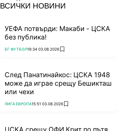
facebook
instagram
youtube
ВСИЧКИ НОВИНИ
УЕФА потвърди: Макаби - ЦСКА
без публика!
ПОВЕЧЕ ОТ
БГ ФУТБОЛ
19:34 03.08.2026
add favorites
След Панатинайкос: ЦСКА 1948
може да играе срещу Бешикташ
или чехи
ПОВЕЧЕ ОТ
ЛИГА ЕВРОПА
15:51 03.08.2026
add favorites
ЦСКА срещу ОФИ Крит по пътя