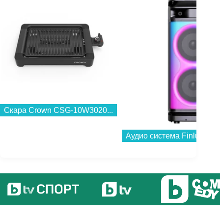
Скара Crown CSG-10W3020...
Аудио система Finlux FB