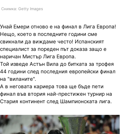
Снимка: Getty Images
Унай Емери отново е на финал в Лига Европа!
Нещо, което в последните години сме
свикнали да виждаме често! Испанският
специалист за пореден път доказа защо е
наричан Мистър Лига Европа.
Той изведе Астън Вила до битката за трофея
44 години след последния европейски финал
на "виланите".
А в неговата кариера това ще бъде пети
финал във втория най-престижен турнир на
Стария континент след Шампионската лига.