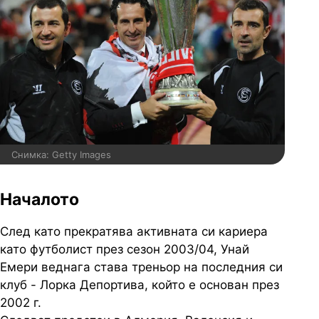
Снимка: Getty Images
Началото
След като прекратява активната си кариера
като футболист през сезон 2003/04, Унай
Емери веднага става треньор на последния си
клуб - Лорка Депортива, който е основан през
2002 г.