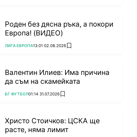
Роден без дясна ръка, а покори
Европа! (ВИДЕО)
ПОВЕЧЕ ОТ
ЛИГА ЕВРОПА
13:01 02.08.2026
add favorites
Валентин Илиев: Има причина
да съм на скамейката
ПОВЕЧЕ ОТ
БГ ФУТБОЛ
01:14 31.07.2026
add favorites
Христо Стоичков: ЦСКА ще
расте, няма лимит