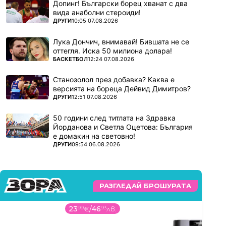
Допинг! Български борец хванат с два
вида анаболни стероиди!
ПОВЕЧЕ ОТ
ДРУГИ
10:05 07.08.2026
Лука Дончич, внимавай! Бившата не се
оттегля. Иска 50 милиона долара!
ПОВЕЧЕ ОТ
БАСКЕТБОЛ
12:24 07.08.2026
Станозолол през добавка? Каква е
версията на бореца Дейвид Димитров?
ПОВЕЧЕ ОТ
ДРУГИ
12:51 07.08.2026
50 години след титлата на Здравка
Йорданова и Светла Оцетова: България
е домакин на световно!
ПОВЕЧЕ ОТ
ДРУГИ
09:54 06.08.2026
РАЗГЛЕДАЙ БРОШУРАТА
23
99
€
/
46
93
лв.
179