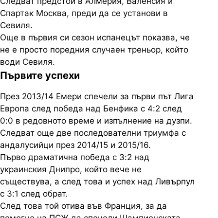
Следват предстои в Алмерия, Валенсия и
Спартак Москва, преди да се установи в
Севиля.
Още в първия си сезон испанецът показва, че
не е просто поредния случаен треньор, който
води Севиля.
Първите успехи
През 2013/14 Емери спечели за първи път Лига
Европа след победа над Бенфика с 4:2 след
0:0 в редовното време и изпълнение на дузпи.
Следват още две последователни триумфа с
андалусийци през 2014/15 и 2015/16.
Първо драматична победа с 3:2 над
украинския Днипро, който вече не
съществува, а след това и успех над Ливърпул
с 3:1 след обрат.
След това той отива във Франция, за да
помогне на ПСЖ да спечели Шампионската