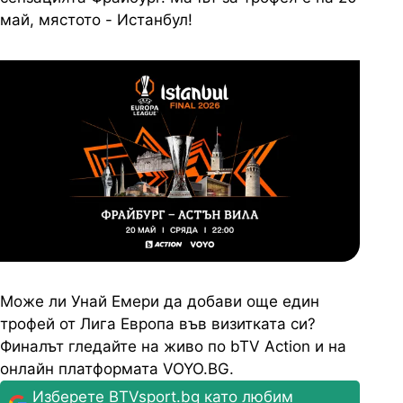
май, мястото - Истанбул!
Може ли Унай Емери да добави още един
трофей от Лига Европа във визитката си?
Финалът гледайте на живо по bTV Action и на
онлайн платформата VOYO.BG.
Изберете BTVsport.bg като любим