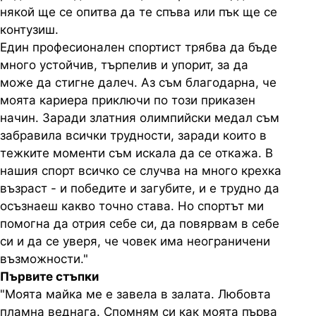
някой ще се опитва да те спъва или пък ще се
контузиш.
Един професионален спортист трябва да бъде
много устойчив, търпелив и упорит, за да
може да стигне далеч. Аз съм благодарна, че
моята кариера приключи по този приказен
начин. Заради златния олимпийски медал съм
забравила всички трудности, заради които в
тежките моменти съм искала да се откажа. В
нашия спорт всичко се случва на много крехка
възраст - и победите и загубите, и е трудно да
осъзнаеш какво точно става. Но спортът ми
помогна да отрия себе си, да повярвам в себе
си и да се уверя, че човек има неограничени
възможности."
Първите стъпки
"Моята майка ме е завела в залата. Любовта
пламна веднага. Спомням си как моята първа