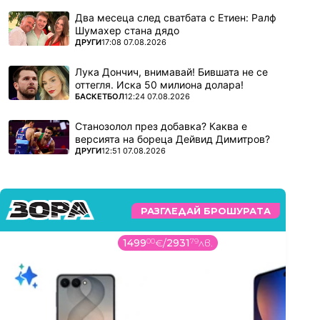
Два месеца след сватбата с Етиен: Ралф
Шумахер стана дядо
ПОВЕЧЕ ОТ
ДРУГИ
17:08 07.08.2026
Лука Дончич, внимавай! Бившата не се
оттегля. Иска 50 милиона долара!
ПОВЕЧЕ ОТ
БАСКЕТБОЛ
12:24 07.08.2026
Станозолол през добавка? Каква е
версията на бореца Дейвид Димитров?
ПОВЕЧЕ ОТ
ДРУГИ
12:51 07.08.2026
РАЗГЛЕДАЙ БРОШУРАТА
219
99
€
/
430
27
лв.