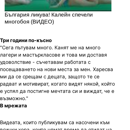
България ликува! Калейн спечели
многобоя (ВИДЕО)
Три години по-късно
"Сега пътувам много. Канят ме на много
лагери и мастъркласове и това ми доставя
удоволствие - съчетавам работата с
посещаването на нови места за мен. Харесва
ми да се срещам с децата, защото те се
радват и мотивират, когато видят някой, който
е успял да постигне мечтата си и виждат, че е
възможно."
В мрежата
Видеата, които публикувам са насочени към
всички хора, които нямат време да отидат на