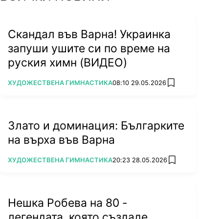
Скандал във Варна! Украинка
запуши ушите си по време на
руския химн (ВИДЕО)
ПОВЕЧЕ ОТ
ХУДОЖЕСТВЕНА ГИМНАСТИКА
08:10 29.05.2026
add favorites
Злато и доминация: Българките
на върха във Варна
ПОВЕЧЕ ОТ
ХУДОЖЕСТВЕНА ГИМНАСТИКА
20:23 28.05.2026
add favorites
Нешка Робева на 80 -
легендата, която създаде