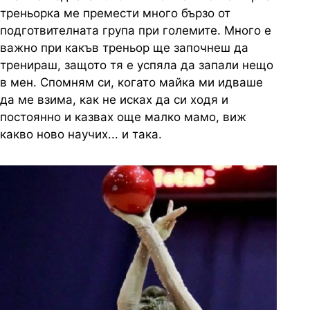
треньорка ме премести много бързо от
подготвителната група при големите. Много е
важно при какъв треньор ще започнеш да
тренираш, защото тя е успяла да запали нещо
в мен. Спомням си, когато майка ми идваше
да ме взима, как не исках да си ходя и
постоянно и казвах още малко мамо, виж
какво ново научих... и така.