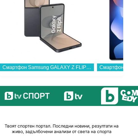
Смартфон Xiaomi REDMI NOTE 15 256/8 GLACIER BLUE , 256 GB, 8 GB...
Твоят спортен портал. Последни новини, резултати на
живо, задълбочени анализи от света на спорта