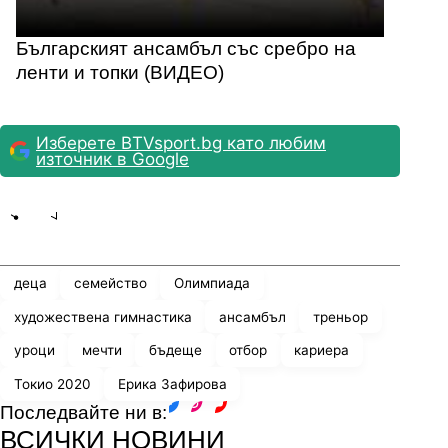
Българският ансамбъл със сребро на
ленти и топки (ВИДЕО)
Изберете BTVsport.bg като любим
източник в Google
Share
save
деца
семейство
Олимпиада
художествена гимнастика
ансамбъл
треньор
уроци
мечти
бъдеще
отбор
кариера
Токио 2020
Ерика Зафирова
Последвайте ни в:
facebook
instagram
youtube
ВСИЧКИ НОВИНИ