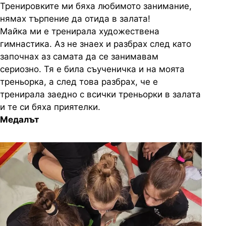
Тренировките ми бяха любимото занимание,
нямах търпение да отида в залата!
Майка ми е тренирала художествена
гимнастика. Аз не знаех и разбрах след като
започнах аз самата да се занимавам
сериозно. Тя е била съученичка и на моята
треньорка, а след това разбрах, че е
тренирала заедно с всички треньорки в залата
и те си бяха приятелки.
Медалът