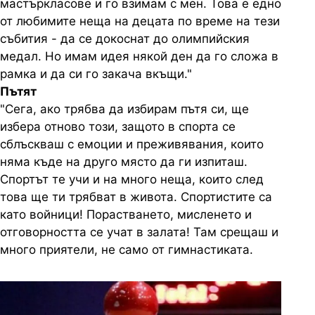
мастъркласове и го взимам с мен. Това е едно
от любимите неща на децата по време на тези
събития - да се докоснат до олимпийския
медал. Но имам идея някой ден да го сложа в
рамка и да си го закача вкъщи."
Пътят
"Сега, ако трябва да избирам пътя си, ще
избера отново този, защото в спорта се
сблъскваш с емоции и преживявания, които
няма къде на друго място да ги изпиташ.
Спортът те учи и на много неща, които след
това ще ти трябват в живота. Спортистите са
като войници! Порастването, мисленето и
отговорността се учат в залата! Там срещаш и
много приятели, не само от гимнастиката.