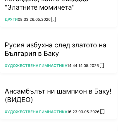
"Златните момичета"
ПОВЕЧЕ ОТ
ДРУГИ
08:33 26.05.2026
add favorites
Русия избухна след златото на
България в Баку
ПОВЕЧЕ ОТ
ХУДОЖЕСТВЕНА ГИМНАСТИКА
14:44 14.05.2026
add favorites
Ансамбълът ни шампион в Баку!
(ВИДЕО)
ПОВЕЧЕ ОТ
ХУДОЖЕСТВЕНА ГИМНАСТИКА
16:23 03.05.2026
add favorites