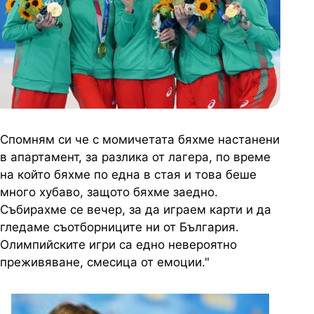
Спомням си че с момичетата бяхме настанени
в апартамент, за разлика от лагера, по време
на който бяхме по една в стая и това беше
много хубаво, защото бяхме заедно.
Събирахме се вечер, за да играем карти и да
гледаме съотборниците ни от България.
Олимпийските игри са едно невероятно
преживяване, смесица от емоции."