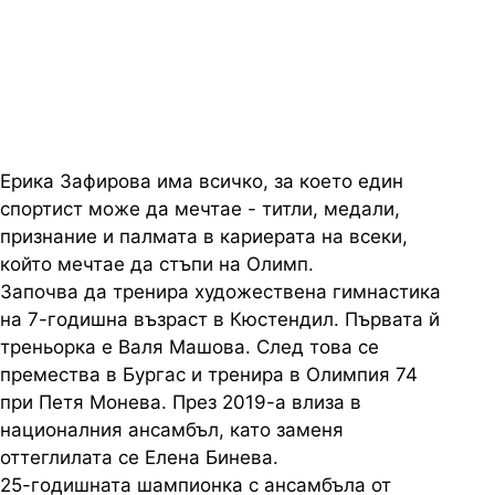
трудности, заради които съм
искала да се откажа
Ерика Зафирова има всичко, за което един
спортист може да мечтае - титли, медали,
признание и палмата в кариерата на всеки,
който мечтае да стъпи на Олимп.
Започва да тренира художествена гимнастика
на 7-годишна възраст в Кюстендил. Първата й
треньорка е Валя Машова. След това се
премества в Бургас и тренира в Олимпия 74
при Петя Монева. През 2019-а влиза в
националния ансамбъл, като заменя
оттеглилата се Елена Бинева.
25-годишната шампионка с ансамбъла от