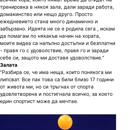
тренировка в някоя зала, дали заради работа,
домакинство или нещо друго. Просто
ежедневието стана много динамично и
забързано. Идеята не се е родила сега , искам
да помагам по някакъв начин на хората,
моите видеа са напълно достъпни и безплатни
- правя го с удоволствие, правя го и заради
себе си, защото ми доставя удоволствие."
Залата
"Разбира се, че има неща, които понякога ми
липсват. Все пак това са били близо 17 години
от живота ми, но си тръгнах от спорта
удовлетворена и постигнала всичко, за което
един спортист може да мечтае.