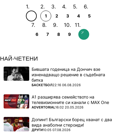
1
2
3
4
5
6
7
8
9
НАЙ-ЧЕТЕНИ
Бившата годеница на Дончич взе
изненадващо решение в съдебната
битка
ПОВЕЧЕ ОТ
БАСКЕТБОЛ
22:16 06.08.2026
А1 разширява семейството на
телевизионните си канали с MAX One
ПОВЕЧЕ ОТ
ADVERTORIAL
16:02 20.05.2026
Допинг! Български борец хванат с два
вида анаболни стероиди!
ПОВЕЧЕ ОТ
ДРУГИ
10:05 07.08.2026