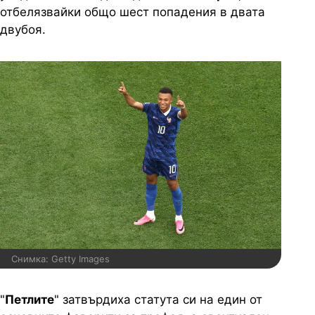
отбелязвайки общо шест попадения в двата
двубоя.
Снимка: Getty Images
"
Петлите
" затвърдиха статута си на един от