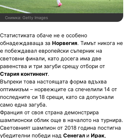
Снимка: Getty Images
Статистиката обаче не е особено
обнадеждаваща за
Норвегия
. Тимът никога не
е побеждавал европейски съперник на
световни финали, като досега има две
равенства и три загуби срещу отбори от
Стария континент
.
Въпреки това настоящата форма вдъхва
оптимизъм – норвежците са спечелили 14 от
последните си 18 срещи, като са допуснали
само една загуба.
Франция от своя страна демонстрира
шампионски облик още в началото на турнира.
Световният шампион от 2018 година постигна
убедителни победи над
Сенегал
и
Ирак
,