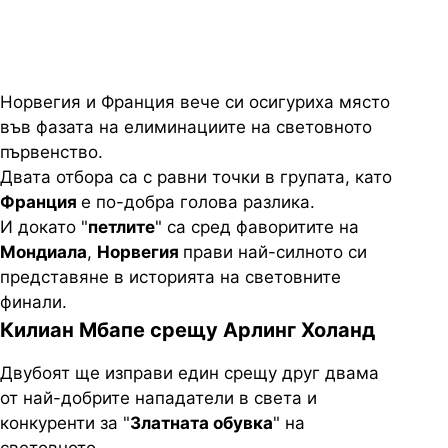
Норвегия и Франция вече си осигуриха място
във фазата на елиминациите на световното
първенство.
Двата отбора са с равни точки в групата, като
Франция
е по-добра голова разлика.
И докато "
петлите
" са сред фаворитите на
Мондиала
,
Норвегия
прави най-силното си
представяне в историята на световните
финали.
Килиан Мбапе срещу Арлинг Холанд
Двубоят ще изправи един срещу друг двама
от най-добрите нападатели в света и
конкуренти за "
Златната обувка
" на