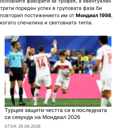
основните фаворити за трофея, а евентуален
трети пореден успех в груповата фаза би
повторил постижението им от
Мондиал 1998
,
когато спечелиха и световната титла.
Турция защити честта си в последната
си секунда на Мондиал 2026
07:04, 26.06.2026