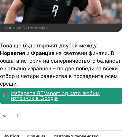
Снимка: Getty Images
Това ще бъде първият двубой между
Норвегия
и
Франция
на световни финали. В
общата история на съперничеството балансът
е напълно изравнен – по две победи за всеки
отбор и четири равенства в последните осем
срещи.
Изберете BTVsport.bg като любим
източник в Google
Share
save
футбол
Франция
световно първенство