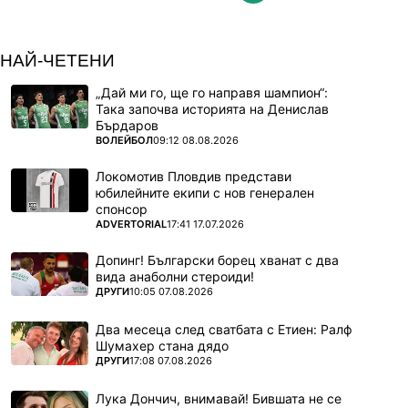
НАЙ-ЧЕТЕНИ
„Дай ми го, ще го направя шампион“:
Така започва историята на Денислав
Бърдаров
ПОВЕЧЕ ОТ
ВОЛЕЙБОЛ
09:12 08.08.2026
Локомотив Пловдив представи
юбилейните екипи с нов генерален
спонсор
ПОВЕЧЕ ОТ
ADVERTORIAL
17:41 17.07.2026
Допинг! Български борец хванат с два
вида анаболни стероиди!
ПОВЕЧЕ ОТ
ДРУГИ
10:05 07.08.2026
Два месеца след сватбата с Етиен: Ралф
Шумахер стана дядо
ПОВЕЧЕ ОТ
ДРУГИ
17:08 07.08.2026
Лука Дончич, внимавай! Бившата не се