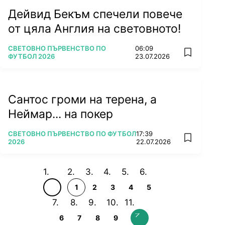
Дейвид Бекъм спечели повече
от цяла Англия на световното!
ПОВЕЧЕ ОТ
СВЕТОВНО ПЪРВЕНСТВО ПО
06:09
add favorit
ФУТБОЛ 2026
23.07.2026
Сантос громи на терена, а
Неймар... на покер
ПОВЕЧЕ ОТ
СВЕТОВНО ПЪРВЕНСТВО ПО ФУТБОЛ
17:39
add favorit
2026
22.07.2026
1
2
3
4
5
6
7
8
9