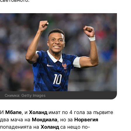
световното.
Снимка: Getty Images
И
Мбапе
, и
Холанд
имат по 4 гола за първите
два мача на
Мондиала
, но за
Норвегия
попаденията на
Холанд
са нещо по-