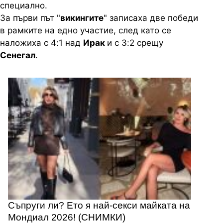
специално.
За първи път "
викингите
" записаха две победи
в рамките на едно участие, след като се
наложиха с 4:1 над
Ирак
и с 3:2 срещу
Сенегал
.
Съпруги ли? Ето я най-секси майката на
Мондиал 2026! (СНИМКИ)