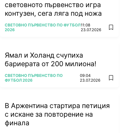
световното първенство игра
контузен, сега ляга под ножа
ПОВЕЧЕ ОТ
СВЕТОВНО ПЪРВЕНСТВО ПО ФУТБОЛ
11:08
add favorit
2026
23.07.2026
Ямал и Холанд счупиха
бариерата от 200 милиона!
ПОВЕЧЕ ОТ
СВЕТОВНО ПЪРВЕНСТВО ПО
09:04
add favorit
ФУТБОЛ 2026
23.07.2026
В Аржентина стартира петиция
с искане за повторение на
финала