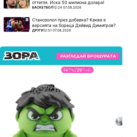
оттегля. Иска 50 милиона долара!
ПОВЕЧЕ ОТ
БАСКЕТБОЛ
12:24 07.08.2026
Станозолол през добавка? Каква е
версията на бореца Дейвид Димитров?
ПОВЕЧЕ ОТ
ДРУГИ
12:51 07.08.2026
РАЗГЛЕДАЙ БРОШУРАТА
14
99
€
/
29
32
лв.