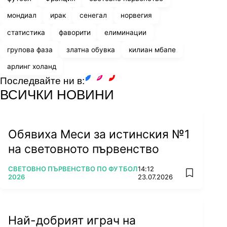
мондиал
ирак
сенегал
норвегия
статистика
фаворити
елиминации
групова фаза
златна обувка
килиан мбапе
арлинг холанд
Последвайте ни в:
facebook
instagram
youtube
ВСИЧКИ НОВИНИ
Обявиха Меси за истинския №1
на световното първенство
ПОВЕЧЕ ОТ
СВЕТОВНО ПЪРВЕНСТВО ПО ФУТБОЛ
14:12
add favorit
2026
23.07.2026
Най-добрият играч на