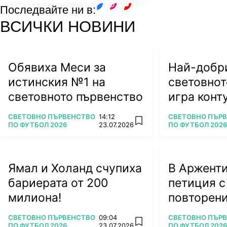
Последвайте ни в:
facebook
instagram
youtube
ВСИЧКИ НОВИНИ
Обявиха Меси за
Най-добри
истинския №1 на
световнот
световното първенство
игра конту
ляга под 
ПОВЕЧЕ ОТ
ПОВЕЧЕ ОТ
СВЕТОВНО ПЪРВЕНСТВО
14:12
СВЕТОВНО ПЪР
add favorites
ПО ФУТБОЛ 2026
23.07.2026
ПО ФУТБОЛ 2026
Ямал и Холанд счупиха
В Арженти
бариерата от 200
петиция с
милиона!
повторени
ПОВЕЧЕ ОТ
ПОВЕЧЕ ОТ
СВЕТОВНО ПЪРВЕНСТВО
09:04
СВЕТОВНО ПЪР
add favorites
ПО ФУТБОЛ 2026
23.07.2026
ПО ФУТБОЛ 2026