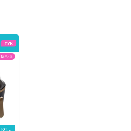
ТУК
215
13
лв.
268
99
€
/
526
1
лв.
199
9
Уред за здравословно готвене Philips NA322/00 AirFryer...
Прахосмукачка робот Xiaomi BHR089REU S40 Pro...