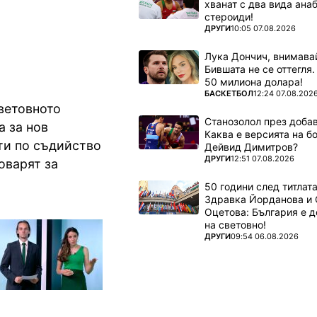
хванат с два вида ана
стероиди!
ПОВЕЧЕ ОТ
ДРУГИ
10:05 07.08.2026
Лука Дончич, внимава
Бившата не се оттегля.
50 милиона долара!
ПОВЕЧЕ ОТ
БАСКЕТБОЛ
12:24 07.08.202
ветовното
Станозолол през доба
а за нов
Каква е версията на б
ти по съдийство
Дейвид Димитров?
ПОВЕЧЕ ОТ
ДРУГИ
12:51 07.08.2026
оварят за
50 години след титлата
Здравка Йорданова и 
Оцетова: България е 
на световно!
ПОВЕЧЕ ОТ
ДРУГИ
09:54 06.08.2026