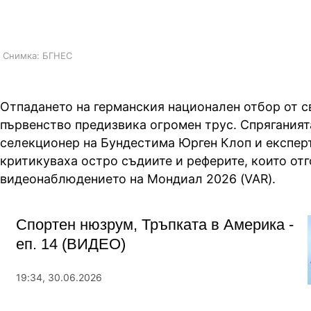
начин, коментира треньорът
Снимка: БГНЕС
Отпадането на германския национален отбор от с
първенство предизвика огромен трус. Спряганият
селекционер на Бундестима Юрген Клоп и експер
критикуваха остро съдиите и реферите, които отг
видеонаблюдението на Мондиал 2026 (VAR).
Спортен нюзрум, Тръпката в Америка -
еп. 14 (ВИДЕО)
19:34, 30.06.2026