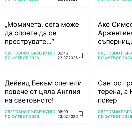
„Момичета, сега може
Ако Симе
да спрете да се
Аржентин
преструвате...“
съперници
тежки вр
ПОВЕЧЕ ОТ
ПОВЕЧЕ ОТ
СВЕТОВНО ПЪРВЕНСТВО
06:46
СВЕТОВНО ПЪР
add favorites
ПО ФУТБОЛ 2026
23.07.2026
ПО ФУТБОЛ 2026
Дейвид Бекъм спечели
Сантос гр
повече от цяла Англия
терена, а 
на световното!
покер
ПОВЕЧЕ ОТ
ПОВЕЧЕ ОТ
СВЕТОВНО ПЪРВЕНСТВО
06:09
СВЕТОВНО ПЪР
add favorites
ПО ФУТБОЛ 2026
23.07.2026
ПО ФУТБОЛ 2026