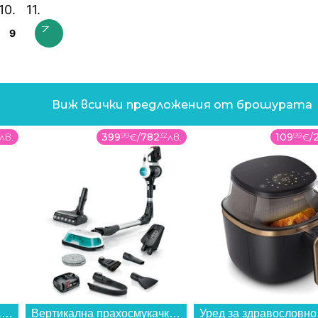
9
Виж всички предложения от брошурата
лв.
399
99
€
/
782
32
лв.
109
99
€
/
Пералня Sharp ES-NFB914AWNA , 1400 об./мин., 9.00 kg, A , Бял...
Вертикална прахосмукачка Bosch BCS712HYG5 Unlimited 7 Aqua...