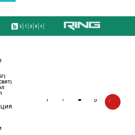
е
БГ)
СВЯТ)
ОЛ
Л
ция
И