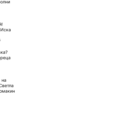
болни
й!
 Иска
6
вка?
ореца
 на
Светла
домакин