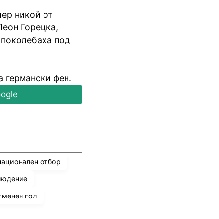
йер никой от
Леон Горецка,
 поколебаха под
а германски фен.
ogle
национален отбор
людение
тменен гол