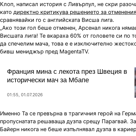
Клоп, написал история с Ливърпул, не скри разоч
като
директно критикува решението за отменения 
сравнявайки го с английската Висша лига.
„Ако този гол беше отменен, Арсенал никога ням
Висшата лига! Те вкараха 60% от головете си по 
да спечелим мача, това е е изключително жестоко
бивш мениджър пред MagentaTV.
Франция мина с лекота през Швеция в
исторически мач за Мбапе
01:55, 01.07.2026
Именно Та се превърна в трагичния герой на Герм
пропуснатата решаваща дузпа срещу Парагвай. З
Байерн никога не беше изпълнявал дузпа в кариера