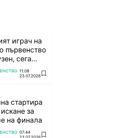
ят играч на
о първенство
зен, сега
ножа
ВЕНСТВО
11:08
add favorites
23.07.2026
на стартира
 искане за
е на финала
ВЕНСТВО
07:44
add favorites
23.07.2026