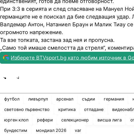
единственият, готов да поеме отговорност.
При 3:3 в серията и след спасяване на Мануел Но
германците не е поискал да бие следващия удар. 
Валдемар Антон, Натаниел Браун и Малик Тиау се
огромното напрежение.
Та взе топката, застана зад нея и пропусна.
„Само той имаше смелостта да стреля“, коментир
Изберете BTVsport.bg като любим източник в Go
Share
save
футбол
ливърпул
арсенал
съдии
германия
световно първенство
критика
отпадане
видеонаб
юрген клоп
рефери
селекционер
висша лига
о
бундестим
мондиал 2026
var