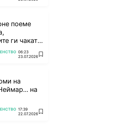
оне поеме
а,
те ги чакат
емена
ВЕНСТВО
06:23
add favorites
23.07.2026
оми на
Неймар... на
ВЕНСТВО
17:39
add favorites
22.07.2026