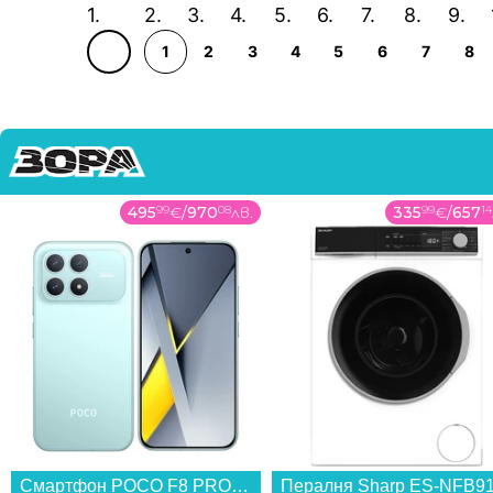
1
2
3
4
5
6
7
8
495
99
€
/
970
08
лв.
335
99
€
/
657
14
Смартфон POCO F8 PRO 256/12 BLUE , 12 GB, 256 GB...