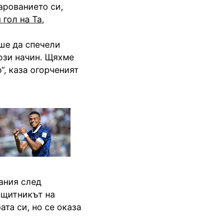
арованието си,
гол на Та
,
аше да спечели
този начин. Щяхме
“, каза огорченият
ания след
ащитникът на
та си, но се оказа