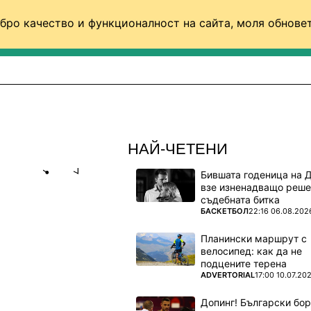
бро качество и функционалност на сайта, моля обновет
ФУТБОЛ (СВЯТ)
БАСКЕТБОЛ
ВОЛЕЙБОЛ
НАЙ-ЧЕТЕНИ
Бившата годеница на 
Share
save
взе изненадващо реше
съдебната битка
ПОВЕЧЕ ОТ
БАСКЕТБОЛ
22:16 06.08.202
 БЕШЕ
А НЯМАШЕ
Планински маршрут с
велосипед: как да не
подцените терена
ПОВЕЧЕ ОТ
ADVERTORIAL
17:00 10.07.20
о този
Допинг! Български бо