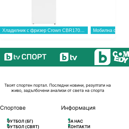
Хладилник с фризер Crown CBR170WH , 170 l, E , Бял , Статична...
Твоят спортен портал. Последни новини, резултати на
живо, задълбочени анализи от света на спорта
Спортове
Информация
ФУТБОЛ (БГ)
ЗА НАС
ФУТБОЛ (СВЯТ)
КОНТАКТИ