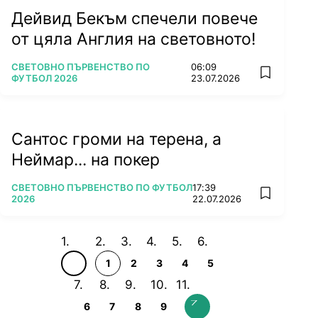
Дейвид Бекъм спечели повече
от цяла Англия на световното!
ПОВЕЧЕ ОТ
СВЕТОВНО ПЪРВЕНСТВО ПО
06:09
add favorit
ФУТБОЛ 2026
23.07.2026
Сантос громи на терена, а
Неймар... на покер
ПОВЕЧЕ ОТ
СВЕТОВНО ПЪРВЕНСТВО ПО ФУТБОЛ
17:39
add favorit
2026
22.07.2026
1
2
3
4
5
6
7
8
9