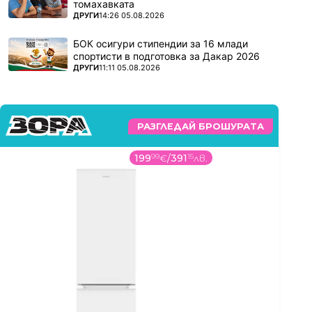
томахавката
ПОВЕЧЕ ОТ
ДРУГИ
14:26 05.08.2026
БОК осигури стипендии за 16 млади
спортисти в подготовка за Дакар 2026
ПОВЕЧЕ ОТ
ДРУГИ
11:11 05.08.2026
РАЗГЛЕДАЙ БРОШУРАТА
199
99
€
/
391
15
лв.