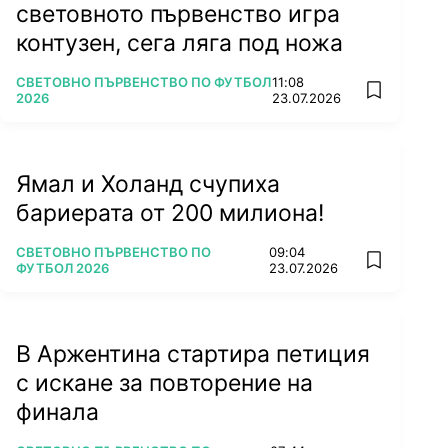
световното първенство игра
контузен, сега ляга под ножа
ПОВЕЧЕ ОТ
СВЕТОВНО ПЪРВЕНСТВО ПО ФУТБОЛ
11:08
add favorit
2026
23.07.2026
Ямал и Холанд счупиха
бариерата от 200 милиона!
ПОВЕЧЕ ОТ
СВЕТОВНО ПЪРВЕНСТВО ПО
09:04
add favorit
ФУТБОЛ 2026
23.07.2026
В Аржентина стартира петиция
с искане за повторение на
финала