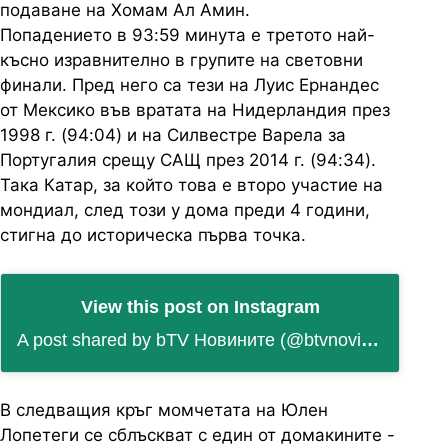
подаване на Хомам Ал Амин.
Попадението в 93:59 минута е третото най-
късно изравнително в групите на световни
финали. Пред него са тези на Луис Ернандес
от Мексико във вратата на Нидерландия през
1998 г. (94:04) и на Силвестре Варела за
Португалия срещу САЩ през 2014 г. (94:34).
Така Катар, за който това е второ участие на
мондиал, след този у дома преди 4 години,
стигна до историческа първа точка.
View this post on Instagram
A post shared by bTV Новините (@btvnovinite)
В следващия кръг момчетата на Юлен
Лопетеги се сблъскват с един от домакините -