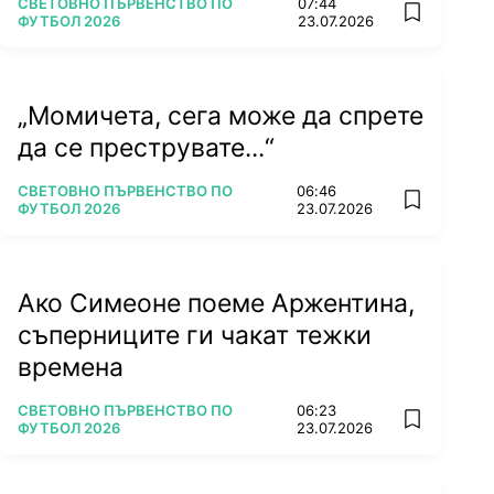
ПОВЕЧЕ ОТ
СВЕТОВНО ПЪРВЕНСТВО ПО
07:44
add favorit
ФУТБОЛ 2026
23.07.2026
„Момичета, сега може да спрете
да се преструвате...“
ПОВЕЧЕ ОТ
СВЕТОВНО ПЪРВЕНСТВО ПО
06:46
add favorit
ФУТБОЛ 2026
23.07.2026
Ако Симеоне поеме Аржентина,
съперниците ги чакат тежки
времена
ПОВЕЧЕ ОТ
СВЕТОВНО ПЪРВЕНСТВО ПО
06:23
add favorit
ФУТБОЛ 2026
23.07.2026