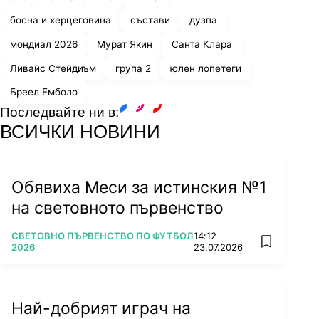
босна и херцеговина
състави
дузпа
мондиал 2026
Мурат Якин
Санта Клара
Ливайс Стейдиъм
група 2
юлен лопетеги
Бреел Емболо
Последвайте ни в:
facebook
instagram
youtube
ВСИЧКИ НОВИНИ
Обявиха Меси за истинския №1
на световното първенство
ПОВЕЧЕ ОТ
СВЕТОВНО ПЪРВЕНСТВО ПО ФУТБОЛ
14:12
add favorit
2026
23.07.2026
Най-добрият играч на