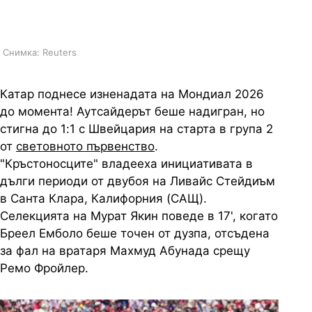
първенство
Снимка: Reuters
Катар поднесе изненадата на Мондиал 2026
до момента! Аутсайдерът беше надигран, но
стигна до 1:1 с Швейцария на старта в група 2
от
световното първенство
.
"Кръстоносците" владееха инициативата в
дълги периоди от двубоя на Ливайс Стейдиъм
в Санта Клара, Калифорния (САЩ).
Селекцията на Мурат Якин поведе в 17', когато
Бреел Емболо беше точен от дузпа, отсъдена
за фал на вратаря Махмуд Абунада срещу
Ремо Фройлер.