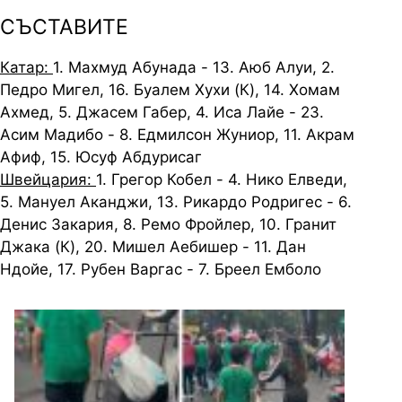
СЪСТАВИТЕ
Катар:
1. Махмуд Абунада - 13. Аюб Алуи, 2.
Педро Мигел, 16. Буалем Хухи (К), 14. Хомам
Ахмед, 5. Джасем Габер, 4. Иса Лайе - 23.
Асим Мадибо - 8. Едмилсон Жуниор, 11. Акрам
Афиф, 15. Юсуф Абдурисаг
Швейцария:
1. Грегор Кобел - 4. Нико Елведи,
5. Мануел Аканджи, 13. Рикардо Родригес - 6.
Денис Закария, 8. Ремо Фройлер, 10. Гранит
Джака (К), 20. Мишел Аебишер - 11. Дан
Ндойе, 17. Рубен Варгас - 7. Бреел Емболо