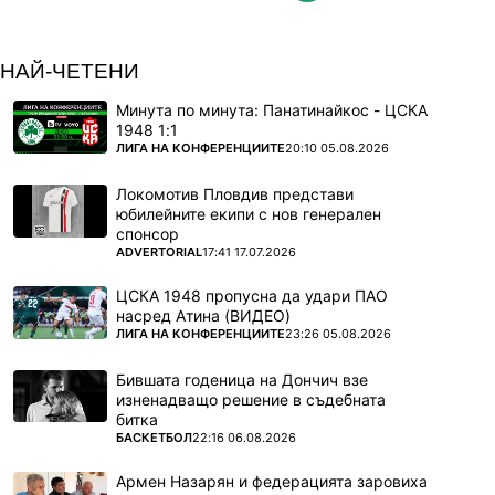
НАЙ-ЧЕТЕНИ
Минута по минута: Панатинайкос - ЦСКА
1948 1:1
ПОВЕЧЕ ОТ
ЛИГА НА КОНФЕРЕНЦИИТЕ
20:10 05.08.2026
Локомотив Пловдив представи
юбилейните екипи с нов генерален
спонсор
ПОВЕЧЕ ОТ
ADVERTORIAL
17:41 17.07.2026
ЦСКА 1948 пропусна да удари ПАО
насред Атина (ВИДЕО)
ПОВЕЧЕ ОТ
ЛИГА НА КОНФЕРЕНЦИИТЕ
23:26 05.08.2026
Бившата годеница на Дончич взе
изненадващо решение в съдебната
битка
ПОВЕЧЕ ОТ
БАСКЕТБОЛ
22:16 06.08.2026
Армен Назарян и федерацията заровиха