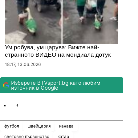
Ум робува, ум царува: Вижте най-
странното ВИДЕО на мондиала дотук
18:17, 13.06.2026
Изберете BTVsport.bg като любим
източник в Google
Share
save
футбол
швейцария
канада
световно първенство
катар