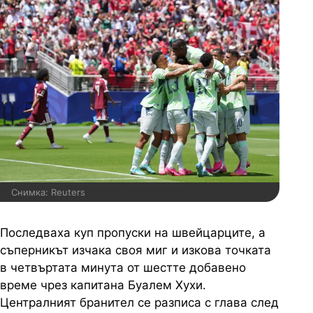
Снимка: Reuters
Последваха куп пропуски на швейцарците, а
съперникът изчака своя миг и изкова точката
в четвъртата минута от шестте добавено
време чрез капитана Буалем Хухи.
Централният бранител се разписа с глава след