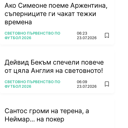
Ако Симеоне поеме Аржентина,
съперниците ги чакат тежки
времена
ПОВЕЧЕ ОТ
СВЕТОВНО ПЪРВЕНСТВО ПО
06:23
add favorit
ФУТБОЛ 2026
23.07.2026
Дейвид Бекъм спечели повече
от цяла Англия на световното!
ПОВЕЧЕ ОТ
СВЕТОВНО ПЪРВЕНСТВО ПО
06:09
add favorit
ФУТБОЛ 2026
23.07.2026
Сантос громи на терена, а
Неймар... на покер