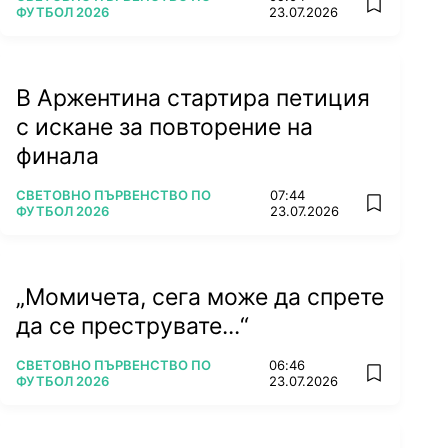
add favorit
ФУТБОЛ 2026
23.07.2026
В Аржентина стартира петиция
с искане за повторение на
финала
ПОВЕЧЕ ОТ
СВЕТОВНО ПЪРВЕНСТВО ПО
07:44
add favorit
ФУТБОЛ 2026
23.07.2026
„Момичета, сега може да спрете
да се преструвате...“
ПОВЕЧЕ ОТ
СВЕТОВНО ПЪРВЕНСТВО ПО
06:46
add favorit
ФУТБОЛ 2026
23.07.2026