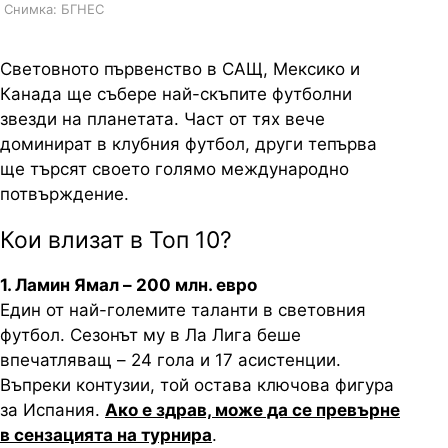
Снимка: БГНЕС
Световното първенство в САЩ, Мексико и
Канада ще събере най-скъпите футболни
звезди на планетата. Част от тях вече
доминират в клубния футбол, други тепърва
ще търсят своето голямо международно
потвърждение.
Кои влизат в Топ 10?
1. Ламин Ямал – 200 млн. евро
Един от най-големите таланти в световния
футбол. Сезонът му в Ла Лига беше
впечатляващ – 24 гола и 17 асистенции.
Въпреки контузии, той остава ключова фигура
за Испания.
Ако е здрав, може да се превърне
в сензацията на турнира
.