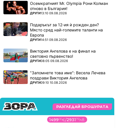
Осемкратният Mr. Olympia Рони Колман
отново в България!
ПОВЕЧЕ ОТ
ДРУГИ
13:10 09.08.2026
Подаръкът за 12-ия ѝ рожден ден?
Място сред най-големите таланти на
Европа
ПОВЕЧЕ ОТ
ДРУГИ
14:51 09.08.2026
Виктория Ангелова е на финал на
световно първенство!
ПОВЕЧЕ ОТ
ДРУГИ
08:05 09.08.2026
"Запомнете това име": Весела Лечева
поздрави Виктория Ангелова
ПОВЕЧЕ ОТ
ДРУГИ
09:10 10.08.2026
РАЗГЛЕДАЙ БРОШУРАТА
1499
00
€
/
2931
79
лв.