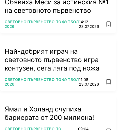
Обявиха Меси за истинския №1
на световното първенство
ПОВЕЧЕ ОТ
СВЕТОВНО ПЪРВЕНСТВО ПО ФУТБОЛ
14:12
add favorit
2026
23.07.2026
Най-добрият играч на
световното първенство игра
контузен, сега ляга под ножа
ПОВЕЧЕ ОТ
СВЕТОВНО ПЪРВЕНСТВО ПО ФУТБОЛ
11:08
add favorit
2026
23.07.2026
Ямал и Холанд счупиха
бариерата от 200 милиона!
ПОВЕЧЕ ОТ
СВЕТОВНО ПЪРВЕНСТВО ПО
09:04