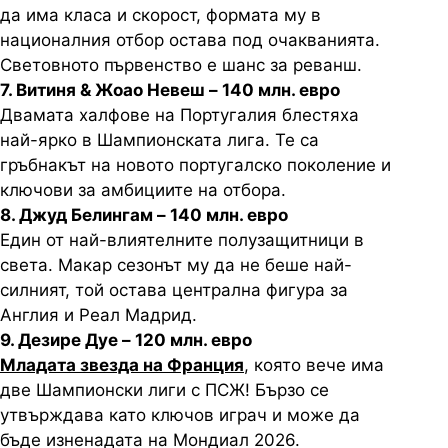
да има класа и скорост, формата му в
националния отбор остава под очакванията.
Световното първенство е шанс за реванш.
7. Витиня & Жоао Невеш – 140 млн. евро
Двамата халфове на Португалия блестяха
най-ярко в Шампионската лига. Те са
гръбнакът на новото португалско поколение и
ключови за амбициите на отбора.
8. Джуд Белингам – 140 млн. евро
Един от най-влиятелните полузащитници в
света. Макар сезонът му да не беше най-
силният, той остава централна фигура за
Англия и Реал Мадрид.
9. Дезире Дуе – 120 млн. евро
Младата звезда на Франция
, която вече има
две Шампионски лиги с ПСЖ! Бързо се
утвърждава като ключов играч и може да
бъде изненадата на Мондиал 2026.