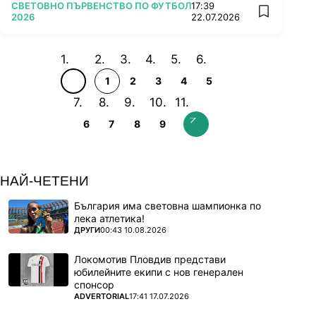
ПОВЕЧЕ ОТ
СВЕТОВНО ПЪРВЕНСТВО ПО ФУТБОЛ
17:39
add favorit
2026
22.07.2026
1
2
3
4
5
6
7
8
9
НАЙ-ЧЕТЕНИ
България има световна шампионка по
лека атлетика!
ПОВЕЧЕ ОТ
ДРУГИ
00:43 10.08.2026
Локомотив Пловдив представи
юбилейните екипи с нов генерален
спонсор
ПОВЕЧЕ ОТ
ADVERTORIAL
17:41 17.07.2026