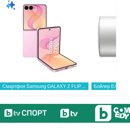
Смартфон Samsung GALAXY Z FLIP8 512GB PINK SM-F776BLIH , 12 GB, 512 GB...