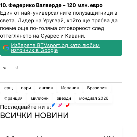
10. Федерико Валверде – 120 млн. евро
Един от най-универсалните полузащитници в
света. Лидер на Уругвай, който ще трябва да
поеме още по-голяма отговорност след
оттеглянето на Суарес и Кавани.
Изберете BTVsport.bg като любим
източник в Google
Share
save
сащ
пари
англия
Испания
Бразилия
Франция
милиони
звезди
мондиал 2026
Последвайте ни в:
facebook
instagram
youtube
ВСИЧКИ НОВИНИ