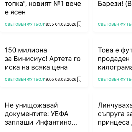
топка“, новият №1 вече
Барези! (
е ясен
ПОВЕЧЕ ОТ
ПОВЕЧЕ ОТ
СВЕТОВЕН ФУТБОЛ
18:55 04.08.2026
СВЕТОВЕН ФУТБ
add favorites
150 милиона
Това е фу
за Винисиус! Артета го
продаден 
иска на всяка цена
килограм
ПОВЕЧЕ ОТ
ПОВЕЧЕ ОТ
СВЕТОВЕН ФУТБОЛ
19:05 03.08.2026
СВЕТОВЕН ФУТБ
add favorites
Не унищожавай
Линчувах
документите: УЕФА
съпруга з
заплаши Инфантино
принцеса
със съд!