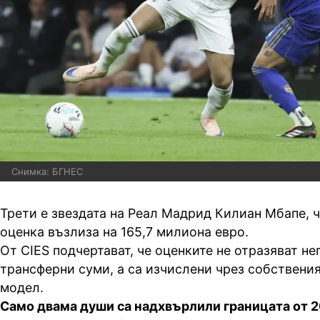
Снимка: БГНЕС
Трети е звездата на Реал Мадрид Килиан Мбапе, 
оценка възлиза на 165,7 милиона евро.
От CIES подчертават, че оценките не отразяват н
трансферни суми, а са изчислени чрез собствени
модел.
Само двама души са надхвърлили границата от 