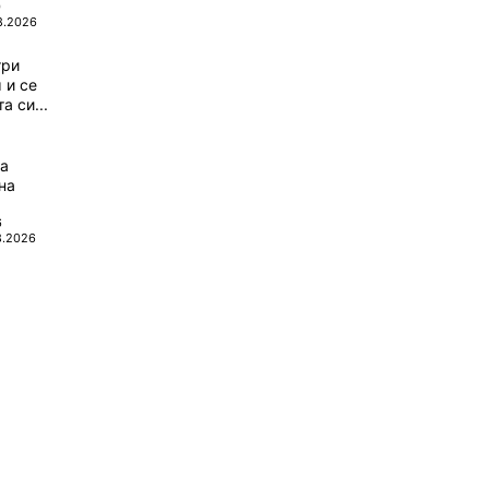
0
8.2026
три
 и се
а си...
да
на
6
8.2026