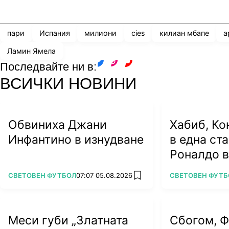
Share
save
пари
Испания
милиони
cies
килиан мбапе
а
Ламин Ямела
Последвайте ни в:
facebook
instagram
youtube
ВСИЧКИ НОВИНИ
Обвиниха Джани
Хабиб, Ко
Инфантино в изнудване
в една ст
Роналдо в
жени
ПОВЕЧЕ ОТ
ПОВЕЧЕ ОТ
СВЕТОВЕН ФУТБОЛ
07:07 05.08.2026
СВЕТОВЕН ФУТБ
add favorites
Меси губи „Златната
Сбогом, 