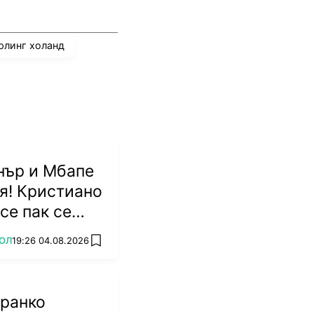
рлинг холанд
нър и Мбапе
ая! Кристиано
се пак се
ОЛ
19:26 04.08.2026
add favorites
Франко