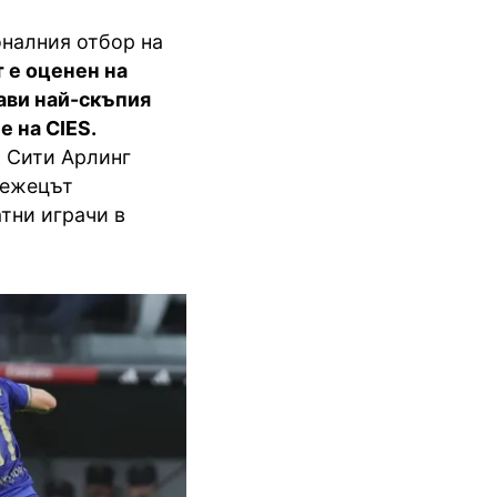
оналния отбор на
т е оценен на
ави най-скъпия
 на CIES.
р Сити Арлинг
вежецът
тни играчи в