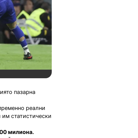
чиято пазарна
епременно реални
я им статистически
200 милиона.