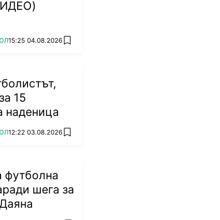
ВИДЕО)
ОЛ
15:25 04.08.2026
add favorites
тболистът,
за 15
а наденица
ОЛ
12:22 03.08.2026
add favorites
а футболна
аради шега за
 Даяна