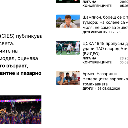
ПОВЕЧЕ ОТ
ЛИГА НА
20:1
КОНФЕРЕНЦИИТЕ
05.0
Шампион, борещ се с 
тумора: На колене съм
моля, не само за живот
ПОВЕЧЕ ОТ
ДРУГИ
08:40 05.08.2026
(CIES) публикува
света.
ЦСКА 1948 пропусна 
удари ПАО насред Ати
иите на
(ВИДЕО)
модел, оценява
ПОВЕЧЕ ОТ
ЛИГА НА
23:2
КОНФЕРЕНЦИИТЕ
05.0
то възраст,
звитие и пазарно
Армен Назарян и
федерацията заровиха
томахавката
ПОВЕЧЕ ОТ
ДРУГИ
14:26 05.08.2026