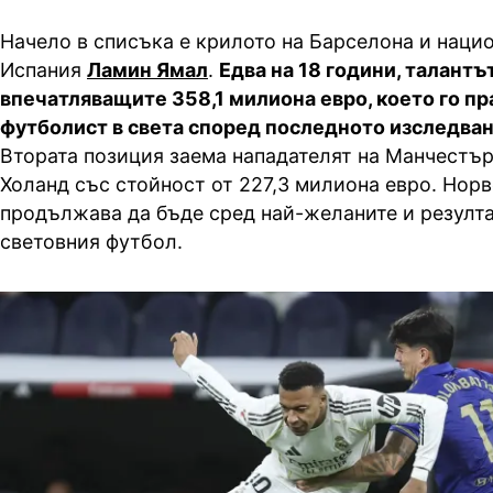
Начело в списъка е крилото на Барселона и наци
Испания
Ламин Ямал
.
Едва на 18 години, талантъ
впечатляващите 358,1 милиона евро, което го пр
футболист в света според последното изследване
Втората позиция заема нападателят на Манчестъ
Холанд със стойност от 227,3 милиона евро. Нор
продължава да бъде сред най-желаните и резулта
световния футбол.