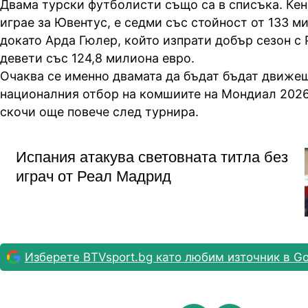
Двама турски футболисти също са в списъка. Кен
играе за Ювентус, е седми със стойност от 133 м
докато Арда Гюлер, който изпрати добър сезон с 
девети със 124,8 милиона евро.
Очаква се именно двамата да бъдат бъдат движещ
националния отбор на комшиите на Мондиал 2026
скочи още повече след турнира.
Испания атакува световната титла без
играч от Реал Мадрид
Изберете BTVsport.bg като любим източник в Go