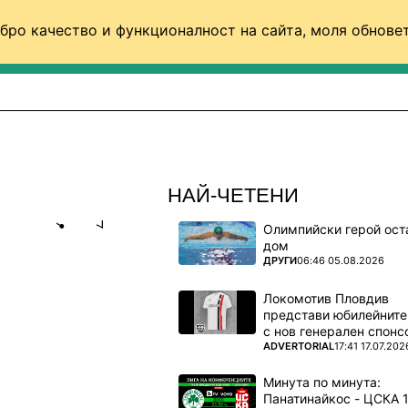
бро качество и функционалност на сайта, моля обновет
ФУТБОЛ (СВЯТ)
БАСКЕТБОЛ
ВОЛЕЙБОЛ
НАЙ-ЧЕТЕНИ
Олимпийски герой ост
Share
save
дом
ПОВЕЧЕ ОТ
ДРУГИ
06:46 05.08.2026
РО,
Локомотив Пловдив
представи юбилейните
с нов генерален спонс
ПОВЕЧЕ ОТ
ADVERTORIAL
17:41 17.07.202
ят център
Минута по минута: