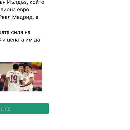
ан Йълдъз, който
илиона евро,
Реал Мадрид, е
ата сила на
 и цената им да
ogle