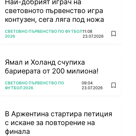
Най-добрият играч на
световното първенство игра
контузен, сега ляга под ножа
ПОВЕЧЕ ОТ
СВЕТОВНО ПЪРВЕНСТВО ПО ФУТБОЛ
11:08
add favorit
2026
23.07.2026
Ямал и Холанд счупиха
бариерата от 200 милиона!
ПОВЕЧЕ ОТ
СВЕТОВНО ПЪРВЕНСТВО ПО
09:04
add favorit
ФУТБОЛ 2026
23.07.2026
В Аржентина стартира петиция
с искане за повторение на
финала