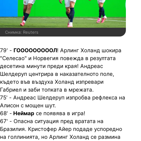
Снимка: Reuters
79' -
ГОООООООООЛ
! Арлинг Холанд шокира
"Селесао" и Норвегия повежда в резултата
десетина минути преди края! Андреас
Шелдеруп центрира в наказателното поле,
където във въздуха Холанд изпревари
Габриел и заби топката в мрежата.
75' - Андреас Шелдеруп изпробва рефлекса на
Алисон с мощен шут.
68' -
Неймар
се появява в игра!
67' - Опасна ситуация пред вратата на
Бразилия. Кристофер Айер подаде успоредно
на голлинията, но Арлинг Холанд се размина