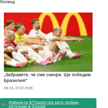
Холанд
„Забравете, че сме скиори. Ще победим
Бразилия!“
06:33, 01.07.2026
Изберете BTVsport.bg като любим
източник в Google