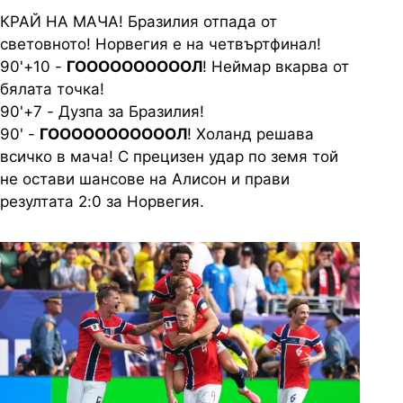
КРАЙ НА МАЧА! Бразилия отпада от
световното! Норвегия е на четвъртфинал!
90'+10 -
ГООООООООООЛ
! Неймар вкарва от
бялата точка!
90'+7 - Дузпа за Бразилия!
90' -
ГОООООООООООЛ
! Холанд решава
всичко в мача! С прецизен удар по земя той
не остави шансове на Алисон и прави
резултата 2:0 за Норвегия.