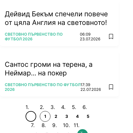
Дейвид Бекъм спечели повече
от цяла Англия на световното!
ПОВЕЧЕ ОТ
СВЕТОВНО ПЪРВЕНСТВО ПО
06:09
add favorit
ФУТБОЛ 2026
23.07.2026
Сантос громи на терена, а
Неймар... на покер
ПОВЕЧЕ ОТ
СВЕТОВНО ПЪРВЕНСТВО ПО ФУТБОЛ
17:39
add favorit
2026
22.07.2026
1
2
3
4
5