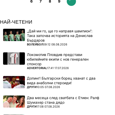
6
7
8
9
НАЙ-ЧЕТЕНИ
„Дай ми го, ще го направя шампион“:
Така започва историята на Денислав
Бърдаров
ПОВЕЧЕ ОТ
ВОЛЕЙБОЛ
09:12 08.08.2026
Локомотив Пловдив представи
юбилейните екипи с нов генерален
спонсор
ПОВЕЧЕ ОТ
ADVERTORIAL
17:41 17.07.2026
Допинг! Български борец хванат с два
вида анаболни стероиди!
ПОВЕЧЕ ОТ
ДРУГИ
10:05 07.08.2026
Два месеца след сватбата с Етиен: Ралф
Шумахер стана дядо
ПОВЕЧЕ ОТ
ДРУГИ
17:08 07.08.2026