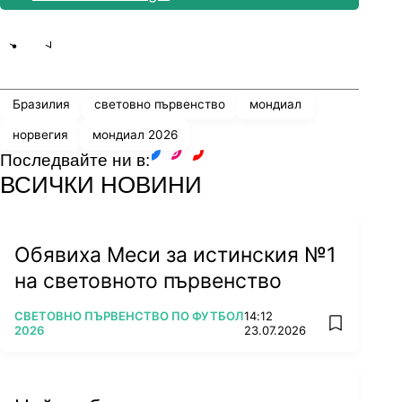
Share
save
Бразилия
световно първенство
мондиал
норвегия
мондиал 2026
Последвайте ни в:
facebook
instagram
youtube
ВСИЧКИ НОВИНИ
Обявиха Меси за истинския №1
на световното първенство
ПОВЕЧЕ ОТ
СВЕТОВНО ПЪРВЕНСТВО ПО ФУТБОЛ
14:12
add favorit
2026
23.07.2026