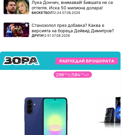
Лука Дончич, внимавай! Бившата не се
оттегля. Иска 50 милиона долара!
ПОВЕЧЕ ОТ
БАСКЕТБОЛ
12:24 07.08.2026
Станозолол през добавка? Каква е
версията на бореца Дейвид Димитров?
ПОВЕЧЕ ОТ
ДРУГИ
12:51 07.08.2026
РАЗГЛЕДАЙ БРОШУРАТА
298
99
€
/
584
78
лв.
5