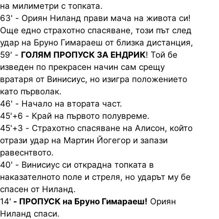
на милиметри с топката.
63' - Ориян Ниланд прави мача на живота си!
Още едно страхотно спасяване, този път след
удар на Бруно Гимараеш от близка дистанция,
59' -
ГОЛЯМ ПРОПУСК ЗА ЕНДРИК
! Той бе
изведен по прекрасен начин сам срещу
вратаря от Винисиус, но изигра положението
като първолак.
46' - Начало на втората част.
45'+6 - Край на първото полувреме.
45'+3 - Страхотно спасяване на Алисон, който
отрази удар на Мартин Йогегор и запази
равеснтвото.
40' - Винисиус си открадна топката в
наказателното поле и стреля, но ударът му бе
спасен от Ниланд.
14'
- ПРОПУСК на Бруно Гимараеш!
Ориян
Ниланд спаси.