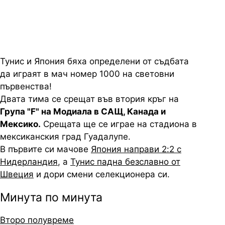
срещата
Тунис и Япония бяха определени от съдбата
да играят в мач номер 1000 на световни
първенства!
Двата тима се срещат във втория кръг на
Група "F" на Модиала в САЩ, Канада и
Мексико.
Срещата ще се играе на стадиона в
мексиканския град Гуадалупе.
В първите си мачове
Япония направи 2:2 с
Нидерландия
, а
Тунис падна безславно от
Швеция
и дори смени селекционера си.
Минута по минута
Второ полувреме