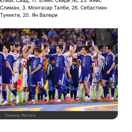
Елиас Саад, 17. Елиес Скири /к/, 25. Анис
Слиман, 3. Монтасар Талби, 26. Себастиан
Тунекти, 20. Ян Валери
Снимка: Reuters