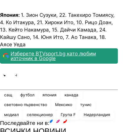
Япония:
1. Зион Сузуки, 22. Такехиро Томиясу,
4. Ко Итакура, 21. Хироки Ито, 10. Рицо Доан,
13. Кейто Накамура, 15. Дайчи Камада, 24.
Кайшу Сано, 14. Юня Ито, 7. Ао Танака, 18.
Аясе Уеда
Изберете BTVsport.bg като любим
източник в Google
Share
save
сащ
футбол
япония
канада
световно първенство
Мексико
тунис
модиал
селекционер
Група F
Нидерландия
Последвайте ни в:
facebook
instagram
youtube
ВСИЧКИ НОВИНИ