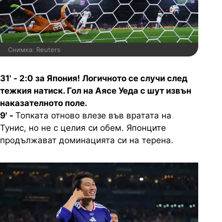
Снимка: Reuters
31' - 2:0 за Япония! Логичното се случи след
тежкия натиск. Гол на Аясе Уеда с шут извън
наказателното поле.
9' -
Топката отново влезе във вратата на
Тунис, но не с целия си обем. Японците
продължават доминацията си на терена.