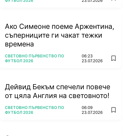
ФУТБОЛ 2026
23.07.2026
Ако Симеоне поеме Аржентина,
съперниците ги чакат тежки
времена
ПОВЕЧЕ ОТ
СВЕТОВНО ПЪРВЕНСТВО ПО
06:23
add favorit
ФУТБОЛ 2026
23.07.2026
Дейвид Бекъм спечели повече
от цяла Англия на световното!
ПОВЕЧЕ ОТ
СВЕТОВНО ПЪРВЕНСТВО ПО
06:09
add favorit
ФУТБОЛ 2026
23.07.2026