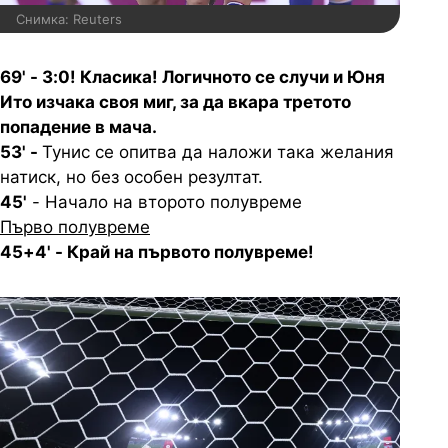
Снимка: Reuters
69' - 3:0! Класика! Логичното се случи и Юня
Ито изчака своя миг, за да вкара третото
попадение в мача.
53' -
Тунис се опитва да наложи така желания
натиск, но без особен резултат.
45'
- Начало на второто полувреме
Първо полувреме
45+4' - Край на първото полувреме!