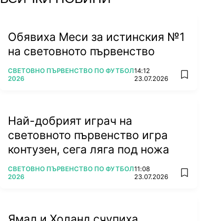
Обявиха Меси за истинския №1
на световното първенство
ПОВЕЧЕ ОТ
СВЕТОВНО ПЪРВЕНСТВО ПО ФУТБОЛ
14:12
add favorit
2026
23.07.2026
Най-добрият играч на
световното първенство игра
контузен, сега ляга под ножа
ПОВЕЧЕ ОТ
СВЕТОВНО ПЪРВЕНСТВО ПО ФУТБОЛ
11:08
add favorit
2026
23.07.2026
Ямал и Холанд счупиха