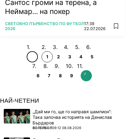
Сантос громи на терена, а
Неймар... на покер
ПОВЕЧЕ ОТ
СВЕТОВНО ПЪРВЕНСТВО ПО ФУТБОЛ
17:39
add favorit
2026
22.07.2026
1
2
3
4
5
6
7
8
9
НАЙ-ЧЕТЕНИ
„Дай ми го, ще го направя шампион“:
Така започва историята на Денислав
Бърдаров
ПОВЕЧЕ ОТ
ВОЛЕЙБОЛ
09:12 08.08.2026