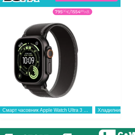
795
00
€
/
1554
89
лв.
Смарт часовник Apple Watch Ultra 3 49mm Black/Grey Trail Loop S/M mf1d4 , 1.98...