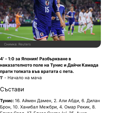
Снимка: Reuters
4' - 1:0 за Япония! Разбъркване в
наказателното поле на Тунис и Дайчи Камада
прати топката във вратата с пета.
1'
- Начало на мача
Състави
Тунис:
16. Аймен Дамен, 2. Али Абди, 6. Дилан
Брон, 10. Ханибал Межбри, 4. Омар Рекик, 8.