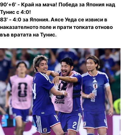
90'+6' - Край на мача! Победа за Япония над
Тунис с 4:0!
83' - 4:0 за Япония. Аясе Уеда се извиси в
наказателното поле и прати топката отново
във вратата на Тунис.