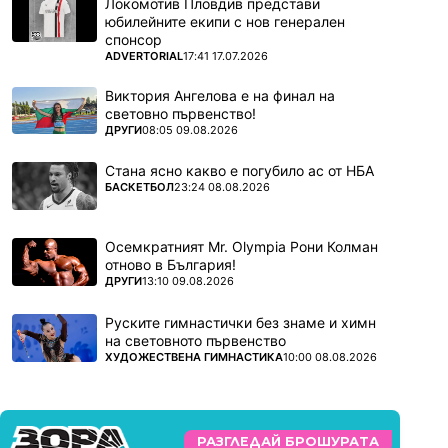
Локомотив Пловдив представи
юбилейните екипи с нов генерален
спонсор
ПОВЕЧЕ ОТ
ADVERTORIAL
17:41 17.07.2026
Виктория Ангелова е на финал на
световно първенство!
ПОВЕЧЕ ОТ
ДРУГИ
08:05 09.08.2026
Стана ясно какво е погубило ас от НБА
ПОВЕЧЕ ОТ
БАСКЕТБОЛ
23:24 08.08.2026
Осемкратният Mr. Olympia Рони Колман
отново в България!
ПОВЕЧЕ ОТ
ДРУГИ
13:10 09.08.2026
Руските гимнастички без знаме и химн
на световното първенство
ПОВЕЧЕ ОТ
ХУДОЖЕСТВЕНА ГИМНАСТИКА
10:00 08.08.2026
РАЗГЛЕДАЙ БРОШУРАТА