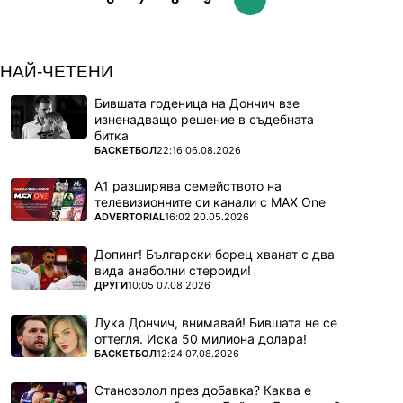
НАЙ-ЧЕТЕНИ
Бившата годеница на Дончич взе
изненадващо решение в съдебната
битка
ПОВЕЧЕ ОТ
БАСКЕТБОЛ
22:16 06.08.2026
А1 разширява семейството на
телевизионните си канали с MAX One
ПОВЕЧЕ ОТ
ADVERTORIAL
16:02 20.05.2026
Допинг! Български борец хванат с два
вида анаболни стероиди!
ПОВЕЧЕ ОТ
ДРУГИ
10:05 07.08.2026
Лука Дончич, внимавай! Бившата не се
оттегля. Иска 50 милиона долара!
ПОВЕЧЕ ОТ
БАСКЕТБОЛ
12:24 07.08.2026
Станозолол през добавка? Каква е