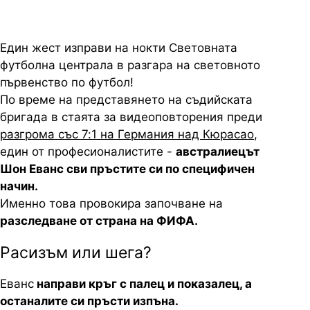
Един жест изправи на нокти Световната
футболна централа в разгара на световното
първенство по футбол!
По време на представянето на съдийската
бригада в стаята за видеоповторения преди
разгрома със 7:1 на Германия над Кюрасао
,
един от професионалистите -
австралиецът
Шон Еванс сви пръстите си по специфичен
начин.
Именно това провокира започване на
разследване от страна на ФИФА.
Расизъм или шега?
Еванс
направи кръг с палец и показалец, а
останалите си пръсти изпъна.