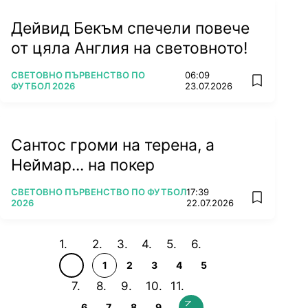
Дейвид Бекъм спечели повече
от цяла Англия на световното!
ПОВЕЧЕ ОТ
СВЕТОВНО ПЪРВЕНСТВО ПО
06:09
add favorit
ФУТБОЛ 2026
23.07.2026
Сантос громи на терена, а
Неймар... на покер
ПОВЕЧЕ ОТ
СВЕТОВНО ПЪРВЕНСТВО ПО ФУТБОЛ
17:39
add favorit
2026
22.07.2026
1
2
3
4
5
6
7
8
9