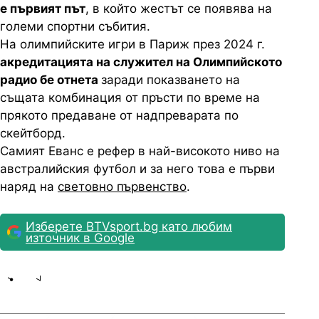
е първият път
, в който жестът се появява на
големи спортни събития.
На олимпийските игри в Париж през 2024 г.
акредитацията на служител на Олимпийското
радио бе отнета
заради показването на
същата комбинация от пръсти по време на
прякото предаване от надпреварата по
скейтборд.
Самият Еванс е рефер в най-високото ниво на
австралийския футбол и за него това е първи
наряд на
световно първенство
.
Изберете BTVsport.bg като любим
източник в Google
Share
save