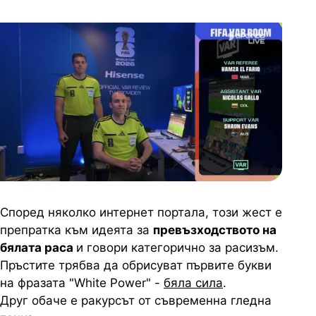
Според няколко интернет портала, този жест е
препратка към идеята за
превъзходството на
бялата раса
и говори категорично за расизъм.
Пръстите трябва да обрисуват първите букви
на фразата "White Power" -
бяла сила
.
Друг обаче е ракурсът от съвременна гледна