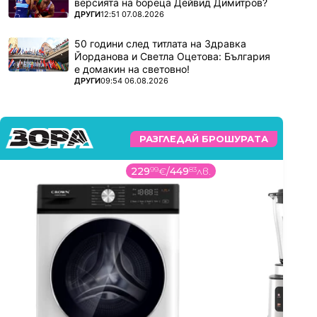
версията на бореца Дейвид Димитров?
ПОВЕЧЕ ОТ
ДРУГИ
12:51 07.08.2026
50 години след титлата на Здравка
Йорданова и Светла Оцетова: България
е домакин на световно!
ПОВЕЧЕ ОТ
ДРУГИ
09:54 06.08.2026
РАЗГЛЕДАЙ БРОШУРАТА
229
99
€
/
449
83
лв.
5