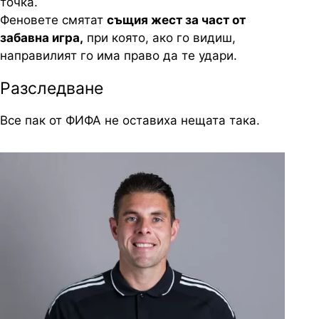
точка.
Феновете смятат
същия жест за част от
забавна игра,
при която, ако го видиш,
направилият го има право да те удари.
Разследване
Все пак от ФИФА не оставиха нещата така.