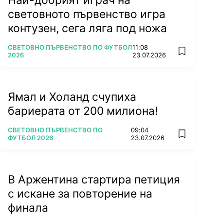
световното първенство игра
контузен, сега ляга под ножа
ПОВЕЧЕ ОТ
СВЕТОВНО ПЪРВЕНСТВО ПО ФУТБОЛ
11:08
add favorit
2026
23.07.2026
Ямал и Холанд счупиха
бариерата от 200 милиона!
ПОВЕЧЕ ОТ
СВЕТОВНО ПЪРВЕНСТВО ПО
09:04
add favorit
ФУТБОЛ 2026
23.07.2026
В Аржентина стартира петиция
с искане за повторение на
финала