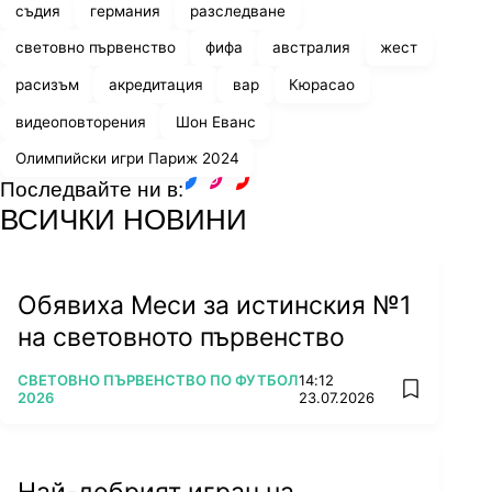
съдия
германия
разследване
световно първенство
фифа
австралия
жест
расизъм
акредитация
вар
Кюрасао
видеоповторения
Шон Еванс
Олимпийски игри Париж 2024
Последвайте ни в:
facebook
instagram
youtube
ВСИЧКИ НОВИНИ
Обявиха Меси за истинския №1
на световното първенство
ПОВЕЧЕ ОТ
СВЕТОВНО ПЪРВЕНСТВО ПО ФУТБОЛ
14:12
add favorit
2026
23.07.2026
Най-добрият играч на