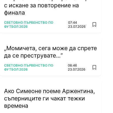
с искане за повторение на
финала
ПОВЕЧЕ ОТ
СВЕТОВНО ПЪРВЕНСТВО ПО
07:44
add favorit
ФУТБОЛ 2026
23.07.2026
„Момичета, сега може да спрете
да се преструвате...“
ПОВЕЧЕ ОТ
СВЕТОВНО ПЪРВЕНСТВО ПО
06:46
add favorit
ФУТБОЛ 2026
23.07.2026
Ако Симеоне поеме Аржентина,
съперниците ги чакат тежки
времена