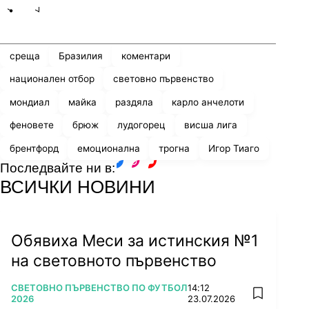
Share
save
среща
Бразилия
коментари
национален отбор
световно първенство
мондиал
майка
раздяла
карло анчелоти
феновете
брюж
лудогорец
висша лига
брентфорд
емоционална
трогна
Игор Тиаго
Последвайте ни в:
facebook
instagram
youtube
ВСИЧКИ НОВИНИ
Обявиха Меси за истинския №1
на световното първенство
ПОВЕЧЕ ОТ
СВЕТОВНО ПЪРВЕНСТВО ПО ФУТБОЛ
14:12
add favorit
2026
23.07.2026