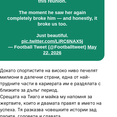
this reunion.
The moment he saw her again
completely broke him — and honestly, it
broke us too.
Just beautiful.
pic.twitter.com/LiRC6NAX5j
— Football Tweet (@Footballtweet)
May
22, 2026
Докато спортистите на високо ниво печелят
милиони в далечни страни, една от най-
трудните части в кариерата им е раздялата с
близките за дълъг период.
Срещата на Тиаго и майка му напомня за
жертвите, които и двамата правят в името на
успеха. Тя разказва човешките истории зад
парите, головете и славата.