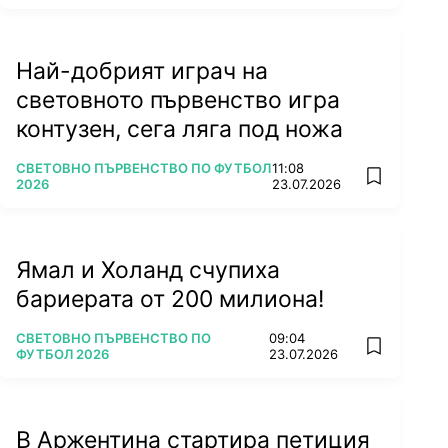
Най-добрият играч на
световното първенство игра
контузен, сега ляга под ножа
ПОВЕЧЕ ОТ
СВЕТОВНО ПЪРВЕНСТВО ПО ФУТБОЛ
11:08
add favorit
2026
23.07.2026
Ямал и Холанд счупиха
бариерата от 200 милиона!
ПОВЕЧЕ ОТ
СВЕТОВНО ПЪРВЕНСТВО ПО
09:04
add favorit
ФУТБОЛ 2026
23.07.2026
В Аржентина стартира петиция