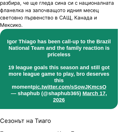
разбира, че ще гледа сина си с националната
фланелка на започващото идния месец
световно първенство в САЩ, Канада и
Мексико.
Igor Thiago has been call-up to the Brazil
National Team and the family reaction is
priceless
19 league goals this season and still got
more league game to play, bro deserves
this
moment
pic.twitter.com/sSowJKmcsO
— shaphub (@shaphub365)
March 17,
2026
Сезонът на Тиаго