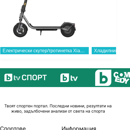
Електрически скутер/тротинетка Xiaomi Electric Scooter 6 Lite GL BHR08R6GL , 10.00 inch...
Твоят спортен портал. Последни новини, резултати на
живо, задълбочени анализи от света на спорта
Спортове
Информация