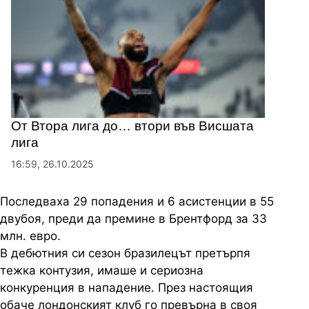
От Втора лига до… втори във Висшата
лига
16:59, 26.10.2025
Последваха 29 попадения и 6 асистенции в 55
двубоя, преди да премине в Брентфорд за 33
млн. евро.
В дебютния си сезон бразилецът претърпя
тежка контузия, имаше и сериозна
конкуренция в нападение. През настоящия
обаче лондонският клуб го превърна в своя