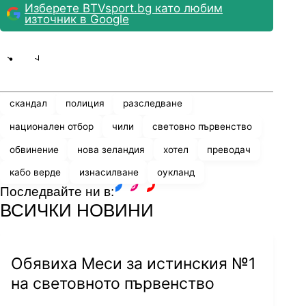
Изберете BTVsport.bg като любим
източник в Google
Share
save
скандал
полиция
разследване
национален отбор
чили
световно първенство
обвинение
нова зеландия
хотел
преводач
кабо верде
изнасилване
оукланд
Последвайте ни в:
facebook
instagram
youtube
ВСИЧКИ НОВИНИ
Обявиха Меси за истинския №1
на световното първенство