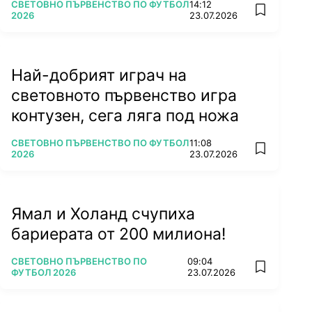
ПОВЕЧЕ ОТ
СВЕТОВНО ПЪРВЕНСТВО ПО ФУТБОЛ
14:12
add favorit
2026
23.07.2026
Най-добрият играч на
световното първенство игра
контузен, сега ляга под ножа
ПОВЕЧЕ ОТ
СВЕТОВНО ПЪРВЕНСТВО ПО ФУТБОЛ
11:08
add favorit
2026
23.07.2026
Ямал и Холанд счупиха
бариерата от 200 милиона!
ПОВЕЧЕ ОТ
СВЕТОВНО ПЪРВЕНСТВО ПО
09:04
add favorit
ФУТБОЛ 2026
23.07.2026