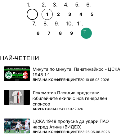
1
2
3
4
5
6
7
8
9
НАЙ-ЧЕТЕНИ
Минута по минута: Панатинайкос - ЦСКА
1948 1:1
ПОВЕЧЕ ОТ
ЛИГА НА КОНФЕРЕНЦИИТЕ
20:10 05.08.2026
Локомотив Пловдив представи
юбилейните екипи с нов генерален
спонсор
ПОВЕЧЕ ОТ
ADVERTORIAL
17:41 17.07.2026
ЦСКА 1948 пропусна да удари ПАО
насред Атина (ВИДЕО)
ПОВЕЧЕ ОТ
ЛИГА НА КОНФЕРЕНЦИИТЕ
23:26 05.08.2026