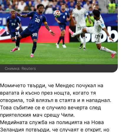
Снимка: Reuters
Момичето твърди, че Мендес почукал на
вратата ѝ късно през нощта, когато тя
отворила, той влязъл в стаята и я нападнал.
Това събитие се е случило вечерта след
приятелския мач срещу Чили.
Медийната служба на полицията на Нова
Зеландия потвърди, че случаят е открит, но