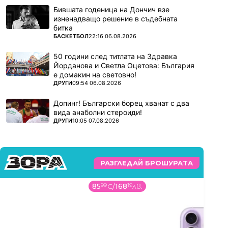
Бившата годеница на Дончич взе
изненадващо решение в съдебната
битка
ПОВЕЧЕ ОТ
БАСКЕТБОЛ
22:16 06.08.2026
50 години след титлата на Здравка
Йорданова и Светла Оцетова: България
е домакин на световно!
ПОВЕЧЕ ОТ
ДРУГИ
09:54 06.08.2026
Допинг! Български борец хванат с два
вида анаболни стероиди!
ПОВЕЧЕ ОТ
ДРУГИ
10:05 07.08.2026
РАЗГЛЕДАЙ БРОШУРАТА
85
99
€
/
168
19
лв.