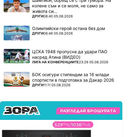
Шампион, борещ се с три тумора: На
колене съм и се моля, не само за
живота си...
ПОВЕЧЕ ОТ
ДРУГИ
08:40 05.08.2026
Олимпийски герой остана без дом
ПОВЕЧЕ ОТ
ДРУГИ
06:46 05.08.2026
ЦСКА 1948 пропусна да удари ПАО
насред Атина (ВИДЕО)
ПОВЕЧЕ ОТ
ЛИГА НА КОНФЕРЕНЦИИТЕ
23:26 05.08.2026
БОК осигури стипендии за 16 млади
спортисти в подготовка за Дакар 2026
ПОВЕЧЕ ОТ
ДРУГИ
11:11 05.08.2026
РАЗГЛЕДАЙ БРОШУРАТА
529
99
€
/
1036
58
лв.