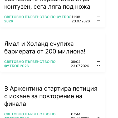
контузен, сега ляга под ножа
ПОВЕЧЕ ОТ
СВЕТОВНО ПЪРВЕНСТВО ПО ФУТБОЛ
11:08
add favorit
2026
23.07.2026
Ямал и Холанд счупиха
бариерата от 200 милиона!
ПОВЕЧЕ ОТ
СВЕТОВНО ПЪРВЕНСТВО ПО
09:04
add favorit
ФУТБОЛ 2026
23.07.2026
В Аржентина стартира петиция
с искане за повторение на
финала
ПОВЕЧЕ ОТ
СВЕТОВНО ПЪРВЕНСТВО ПО
07:44
add favorit