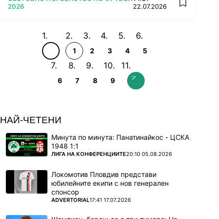
add favorit
2026
22.07.2026
1
2
3
4
5
6
7
8
9
НАЙ-ЧЕТЕНИ
Минута по минута: Панатинайкос - ЦСКА
1948 1:1
ПОВЕЧЕ ОТ
ЛИГА НА КОНФЕРЕНЦИИТЕ
20:10 05.08.2026
Локомотив Пловдив представи
юбилейните екипи с нов генерален
спонсор
ПОВЕЧЕ ОТ
ADVERTORIAL
17:41 17.07.2026