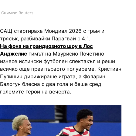
Снимка: Reuters
САЩ стартираха Мондиал 2026 с гръм и
трясък, разбивайки Парагвай с 4:1.
На фона на грандиозното шоу в Лос
Анджелис
тимът на Маурисио Почетино
изнесе истински футболен спектакъл и реши
всичко още през първото полувреме. Кристиан
Пулишич дирижираше играта, а Фоларин
Балогун блесна с два гола и беше сред
големите герои на вечерта.