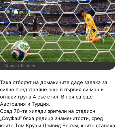
Снимка: Reuters
Така отборът на домакините даде заявка за
силно представяне още в първия си мач и
оглави група 4 със стил. В нея са още
Австралия и Турция.
Сред 70-те хиляди зрители на стадион
„СоуФай“ бяха редица знаменитости, сред
които Том Круз и Дейвид Бекъм, които станаха