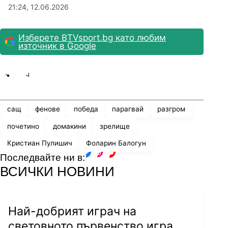
21:24, 12.06.2026
Изберете BTVsport.bg като любим
източник в Google
Share
save
сащ
фенове
победа
парагвай
разгром
почетино
домакини
зрелище
Кристиан Пулишич
Фоларин Балогун
Последвайте ни в:
facebook
instagram
youtube
ВСИЧКИ НОВИНИ
Най-добрият играч на
световното първенство игра