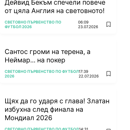
Дейвид Бекъм спечели повече
от цяла Англия на световното!
ПОВЕЧЕ ОТ
СВЕТОВНО ПЪРВЕНСТВО ПО
06:09
add favorit
ФУТБОЛ 2026
23.07.2026
Сантос громи на терена, а
Неймар... на покер
ПОВЕЧЕ ОТ
СВЕТОВНО ПЪРВЕНСТВО ПО ФУТБОЛ
17:39
add favorit
2026
22.07.2026
Щях да го ударя с глава! Златан
избухна след финала на
Мондиал 2026
ПОВЕЧЕ ОТ
СВЕТОВНО ПЪРВЕНСТВО ПО ФУТБОЛ
14:31