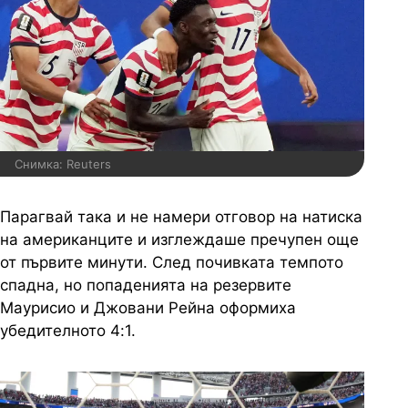
Снимка: Reuters
Парагвай така и не намери отговор на натиска
на американците и изглеждаше пречупен още
от първите минути. След почивката темпото
спадна, но попаденията на резервите
Маурисио и Джовани Рейна оформиха
убедителното 4:1.