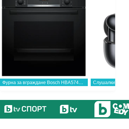
Фурна за вграждане Bosch HBA574BB3 , 71 , Push бутони , А+ , Пиролиза...