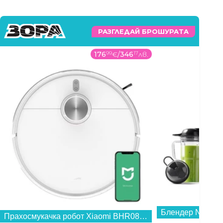
РАЗГЛЕДАЙ БРОШУРАТА
176
99
€
/
346
17
лв.
Блендер NUTRI
Прахосмукачка робот Xiaomi BHR084AEU S40...