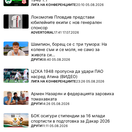
ПОВЕЧЕ ОТ
ЛИГА НА КОНФЕРЕНЦИИТЕ
20:10 05.08.2026
Локомотив Пловдив представи
юбилейните екипи с нов генерален
спонсор
ПОВЕЧЕ ОТ
ADVERTORIAL
17:41 17.07.2026
Шампион, борещ се с три тумора: На
колене съм и се моля, не само за
живота си...
ПОВЕЧЕ ОТ
ДРУГИ
08:40 05.08.2026
ЦСКА 1948 пропусна да удари ПАО
насред Атина (ВИДЕО)
ПОВЕЧЕ ОТ
ЛИГА НА КОНФЕРЕНЦИИТЕ
23:26 05.08.2026
Армен Назарян и федерацията заровиха
томахавката
ПОВЕЧЕ ОТ
ДРУГИ
14:26 05.08.2026
БОК осигури стипендии за 16 млади
спортисти в подготовка за Дакар 2026
ПОВЕЧЕ ОТ
ДРУГИ
11:11 05.08.2026