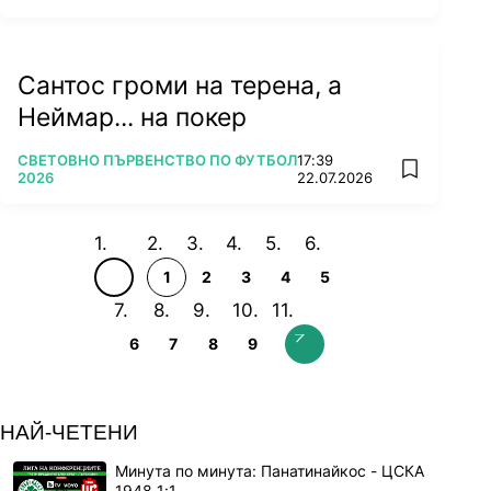
Сантос громи на терена, а
Неймар... на покер
ПОВЕЧЕ ОТ
СВЕТОВНО ПЪРВЕНСТВО ПО ФУТБОЛ
17:39
add favorit
2026
22.07.2026
1
2
3
4
5
6
7
8
9
НАЙ-ЧЕТЕНИ
Минута по минута: Панатинайкос - ЦСКА
1948 1:1