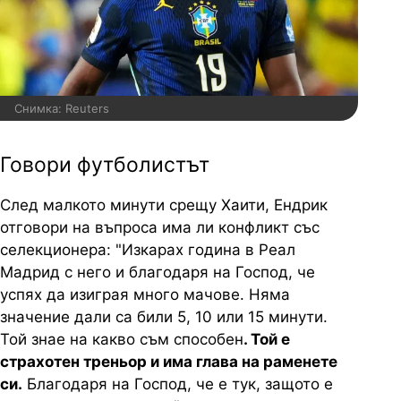
Снимка: Reuters
Говори футболистът
След малкото минути срещу Хаити, Ендрик
отговори на въпроса има ли конфликт със
селекционера: "Изкарах година в Реал
Мадрид с него и благодаря на Господ, че
успях да изиграя много мачове. Няма
значение дали са били 5, 10 или 15 минути.
Той знае на какво съм способен
. Той е
страхотен треньор и има глава на раменете
си.
Благодаря на Господ, че е тук, защото е