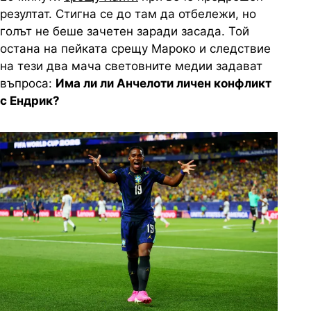
резултат. Стигна се до там да отбележи, но
голът не беше зачетен заради засада. Той
остана на пейката срещу Мароко и следствие
на тези два мача световните медии задават
въпроса:
Има ли ли Анчелоти личен конфликт
с Ендрик?