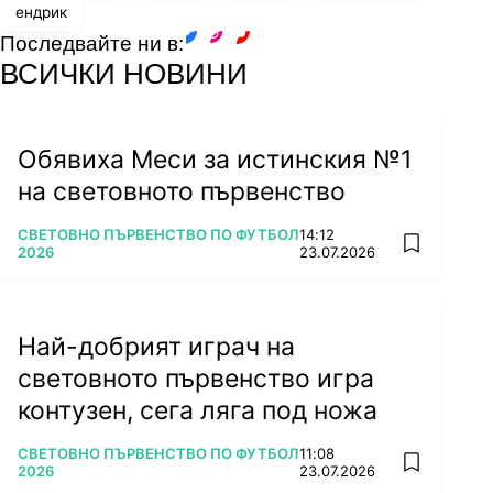
ендрик
Последвайте ни в:
facebook
instagram
youtube
ВСИЧКИ НОВИНИ
Обявиха Меси за истинския №1
на световното първенство
ПОВЕЧЕ ОТ
СВЕТОВНО ПЪРВЕНСТВО ПО ФУТБОЛ
14:12
add favorit
2026
23.07.2026
Най-добрият играч на
световното първенство игра
контузен, сега ляга под ножа
ПОВЕЧЕ ОТ
СВЕТОВНО ПЪРВЕНСТВО ПО ФУТБОЛ
11:08
add favorit
2026
23.07.2026