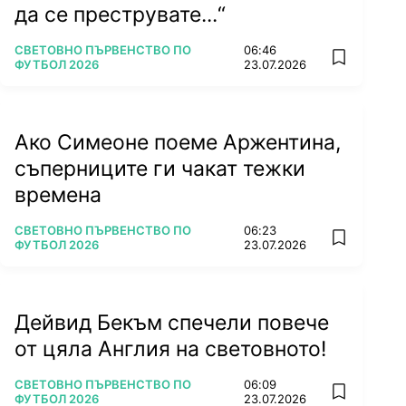
да се преструвате...“
ПОВЕЧЕ ОТ
СВЕТОВНО ПЪРВЕНСТВО ПО
06:46
add favorit
ФУТБОЛ 2026
23.07.2026
Ако Симеоне поеме Аржентина,
съперниците ги чакат тежки
времена
ПОВЕЧЕ ОТ
СВЕТОВНО ПЪРВЕНСТВО ПО
06:23
add favorit
ФУТБОЛ 2026
23.07.2026
Дейвид Бекъм спечели повече
от цяла Англия на световното!
ПОВЕЧЕ ОТ
СВЕТОВНО ПЪРВЕНСТВО ПО
06:09
add favorit
ФУТБОЛ 2026
23.07.2026