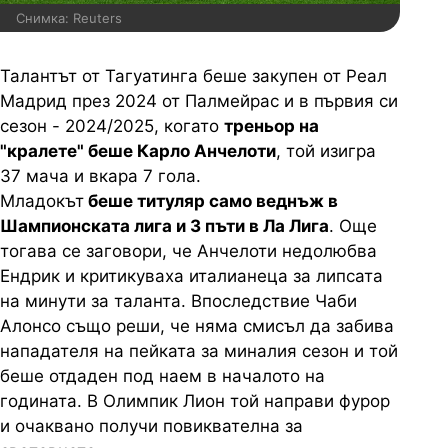
Снимка: Reuters
Талантът от Тагуатинга беше закупен от Реал
Мадрид през 2024 от Палмейрас и в първия си
сезон - 2024/2025, когато
треньор на
"кралете" беше Карло Анчелоти
, той изигра
37 мача и вкара 7 гола.
Младокът
беше титуляр само веднъж в
Шампионската лига и 3 пъти в Ла Лига
. Още
тогава се заговори, че Анчелоти недолюбва
Ендрик и критикуваха италианеца за липсата
на минути за таланта. Впоследствие Чаби
Алонсо също реши, че няма смисъл да забива
нападателя на пейката за миналия сезон и той
беше отдаден под наем в началото на
годината. В Олимпик Лион той направи фурор
и очаквано получи повиквателна за