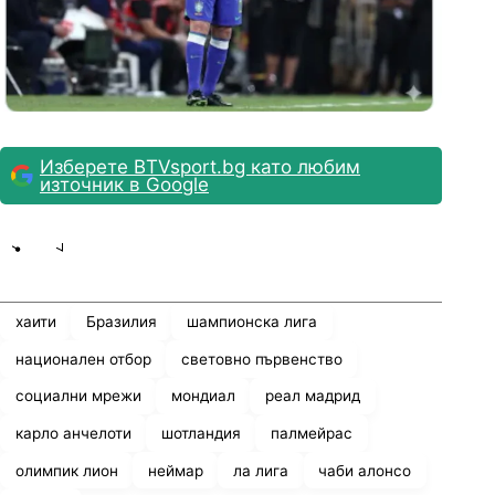
Изберете BTVsport.bg като любим
източник в Google
Share
save
хаити
Бразилия
шампионска лига
национален отбор
световно първенство
социални мрежи
мондиал
реал мадрид
карло анчелоти
шотландия
палмейрас
олимпик лион
неймар
ла лига
чаби алонсо