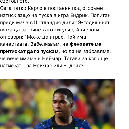
световното.
Сега татко Карло е поставен под огромен
натиск защо не пуска в игра Ендрик. Попитан
преди мача с Шотландия дали 19-годишният
няма да започне като титуляр, Анчелоти
отговори: "Може да играе. Той има
качествата. Забелязвам, че
феновете ме
притискат да го пускам,
но да не забравяме,
че вече имаме и Неймар. Тогава за кого ще
натискат -
за Неймар или Ендрик
?