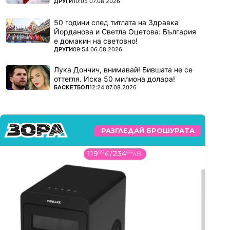
ПОВЕЧЕ ОТ
ДРУГИ
10:05 07.08.2026
50 години след титлата на Здравка
Йорданова и Светла Оцетова: България
е домакин на световно!
ПОВЕЧЕ ОТ
ДРУГИ
09:54 06.08.2026
Лука Дончич, внимавай! Бившата не се
оттегля. Иска 50 милиона долара!
ПОВЕЧЕ ОТ
БАСКЕТБОЛ
12:24 07.08.2026
РАЗГЛЕДАЙ БРОШУРАТА
119
99
€
/
234
69
лв.