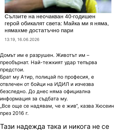
Сълзите на неочакван 40-годишен
герой обикалят света: Майка ми я няма,
нямахме достатъчно пари
13:19, 16.06.2026
Домът им е разрушен. Животът им –
преобърнат. Най-тежкият удар тепърва
предстои.
Брат му Атир, полицай по професия, е
отвлечен от бойци на ИДИЛ и изчезва
безследно. До днес няма официална
информация за съдбата му.
„Все още се надявам, че е жив“, казва Хюсеин
през 2016 г.
Тази надежда така и никога не се