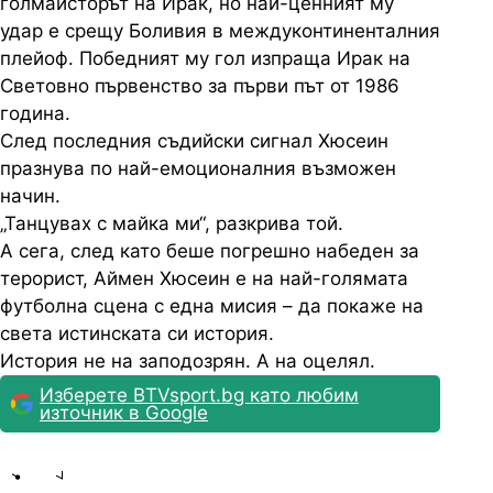
голмайсторът на Ирак, но най-ценният му
удар е срещу Боливия в междуконтиненталния
плейоф. Победният му гол изпраща Ирак на
Световно първенство за първи път от 1986
година.
След последния съдийски сигнал Хюсеин
празнува по най-емоционалния възможен
начин.
„Танцувах с майка ми“, разкрива той.
А сега, след като беше погрешно набеден за
терорист, Аймен Хюсеин е на най-голямата
футболна сцена с една мисия – да покаже на
света истинската си история.
История не на заподозрян. А на оцелял.
Изберете BTVsport.bg като любим
източник в Google
Share
save