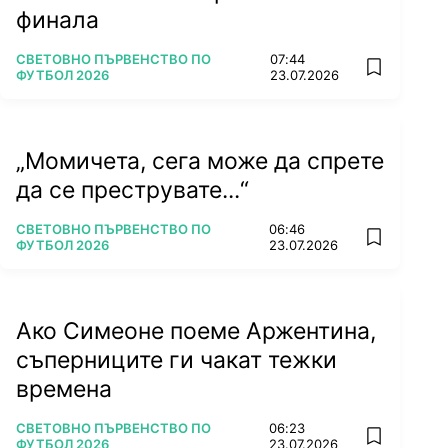
финала
ПОВЕЧЕ ОТ
СВЕТОВНО ПЪРВЕНСТВО ПО
07:44
add favorit
ФУТБОЛ 2026
23.07.2026
„Момичета, сега може да спрете
да се преструвате...“
ПОВЕЧЕ ОТ
СВЕТОВНО ПЪРВЕНСТВО ПО
06:46
add favorit
ФУТБОЛ 2026
23.07.2026
Ако Симеоне поеме Аржентина,
съперниците ги чакат тежки
времена
ПОВЕЧЕ ОТ
СВЕТОВНО ПЪРВЕНСТВО ПО
06:23
add favorit
ФУТБОЛ 2026
23.07.2026