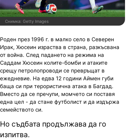
Снимка: Getty Images
Роден през 1996 г. в малко село в Северен
Ирак, Хюсеин израства в страна, разкъсвана
от война. След падането на режима на
Саддам Хюсеин колите-бомби и атаките
срещу петролопроводи се превръщат в
ежедневие. На едва 12 години Аймен губи
баща си при терористична атака в Багдад.
Вместо да се пречупи, момчето си поставя
една цел - да стане футболист и да издържа
семейството си.
Но съдбата продължава да го
изпитва.