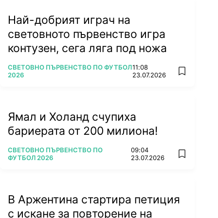
Най-добрият играч на
световното първенство игра
контузен, сега ляга под ножа
ПОВЕЧЕ ОТ
СВЕТОВНО ПЪРВЕНСТВО ПО ФУТБОЛ
11:08
add favorit
2026
23.07.2026
Ямал и Холанд счупиха
бариерата от 200 милиона!
ПОВЕЧЕ ОТ
СВЕТОВНО ПЪРВЕНСТВО ПО
09:04
add favorit
ФУТБОЛ 2026
23.07.2026
В Аржентина стартира петиция
с искане за повторение на