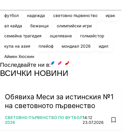
футбол
надежда
световно първенство
ирак
ал кайда
бежанци
олимпийски игри
семейна трагедия
оцеляване
голмайстор
купа на азия
плейоф
мондиал 2026
идил
Аймен Хюсеин
Последвайте ни в:
facebook
instagram
youtube
ВСИЧКИ НОВИНИ
Обявиха Меси за истинския №1
на световното първенство
ПОВЕЧЕ ОТ
СВЕТОВНО ПЪРВЕНСТВО ПО ФУТБОЛ
14:12
add favorit
2026
23.07.2026