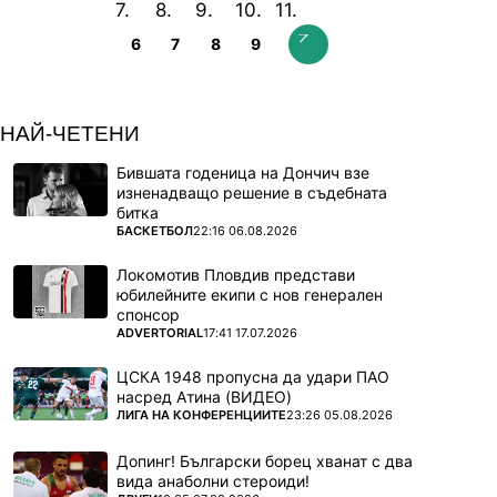
6
7
8
9
НАЙ-ЧЕТЕНИ
Бившата годеница на Дончич взе
изненадващо решение в съдебната
битка
ПОВЕЧЕ ОТ
БАСКЕТБОЛ
22:16 06.08.2026
Локомотив Пловдив представи
юбилейните екипи с нов генерален
спонсор
ПОВЕЧЕ ОТ
ADVERTORIAL
17:41 17.07.2026
ЦСКА 1948 пропусна да удари ПАО
насред Атина (ВИДЕО)
ПОВЕЧЕ ОТ
ЛИГА НА КОНФЕРЕНЦИИТЕ
23:26 05.08.2026
Допинг! Български борец хванат с два
вида анаболни стероиди!