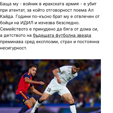
Баща му - войник в иракската армия - е убит
при атентат, за който отговорност поема Ал
Кайда. Години по-късно брат му е отвлечен от
бойци на ИДИЛ и изчезва безследно.
Семейството е принудено да бяга от дома си,
а детството на
бъдещата футболна звезда
преминава сред експлозии, страх и постоянна
несигурност.