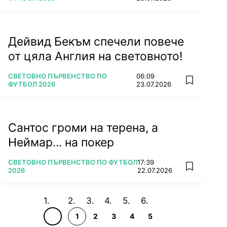
Дейвид Бекъм спечели повече
от цяла Англия на световното!
ПОВЕЧЕ ОТ
СВЕТОВНО ПЪРВЕНСТВО ПО
06:09
add favorit
ФУТБОЛ 2026
23.07.2026
Сантос громи на терена, а
Неймар... на покер
ПОВЕЧЕ ОТ
СВЕТОВНО ПЪРВЕНСТВО ПО ФУТБОЛ
17:39
add favorit
2026
22.07.2026
1
2
3
4
5