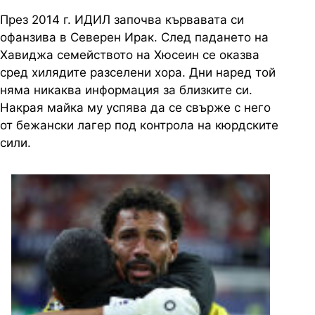
През 2014 г. ИДИЛ започва кървавата си
офанзива в Северен Ирак. След падането на
Хавиджа семейството на Хюсеин се оказва
сред хилядите разселени хора. Дни наред той
няма никаква информация за близките си.
Накрая майка му успява да се свърже с него
от бежански лагер под контрола на кюрдските
сили.