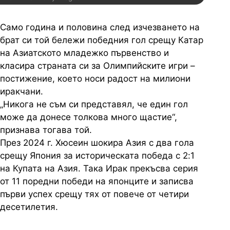
Само година и половина след изчезването на
брат си той бележи победния гол срещу Катар
на Азиатското младежко първенство и
класира страната си за Олимпийските игри –
постижение, което носи радост на милиони
иракчани.
„Никога не съм си представял, че един гол
може да донесе толкова много щастие“,
признава тогава той.
През 2024 г. Хюсеин шокира Азия с два гола
срещу Япония за историческата победа с 2:1
на Купата на Азия. Така Ирак прекъсва серия
от 11 поредни победи на японците и записва
първи успех срещу тях от повече от четири
десетилетия.