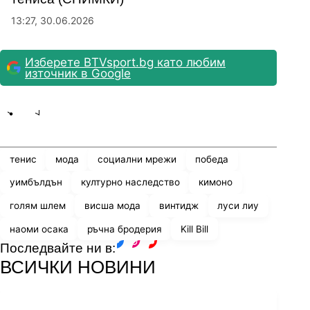
13:27, 30.06.2026
Изберете BTVsport.bg като любим
източник в Google
Share
save
тенис
мода
социални мрежи
победа
уимбълдън
културно наследство
кимоно
голям шлем
висша мода
винтидж
луси лиу
наоми осака
ръчна бродерия
Kill Bill
Последвайте ни в:
facebook
instagram
youtube
ВСИЧКИ НОВИНИ