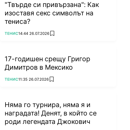
"Твърде си привързана": Как
изоставя секс символът на
тениса?
ПОВЕЧЕ ОТ
ТЕНИС
14:44 26.07.2026
add favorites
17-годишен срещу Григор
Димитров в Мексико
ПОВЕЧЕ ОТ
ТЕНИС
11:35 26.07.2026
add favorites
Няма го турнира, няма я и
наградата! Денят, в който се
роди легендата Джокович