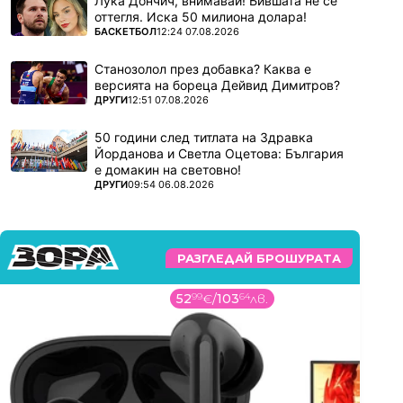
Лука Дончич, внимавай! Бившата не се
оттегля. Иска 50 милиона долара!
ПОВЕЧЕ ОТ
БАСКЕТБОЛ
12:24 07.08.2026
Станозолол през добавка? Каква е
версията на бореца Дейвид Димитров?
ПОВЕЧЕ ОТ
ДРУГИ
12:51 07.08.2026
50 години след титлата на Здравка
Йорданова и Светла Оцетова: България
е домакин на световно!
ПОВЕЧЕ ОТ
ДРУГИ
09:54 06.08.2026
РАЗГЛЕДАЙ БРОШУРАТА
52
99
€
/
103
64
лв.