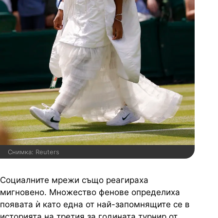
Снимка: Reuters
Социалните мрежи също реагираха
мигновено. Множество фенове определиха
появата ѝ като една от най-запомнящите се в
историята на третия за годината турнир от