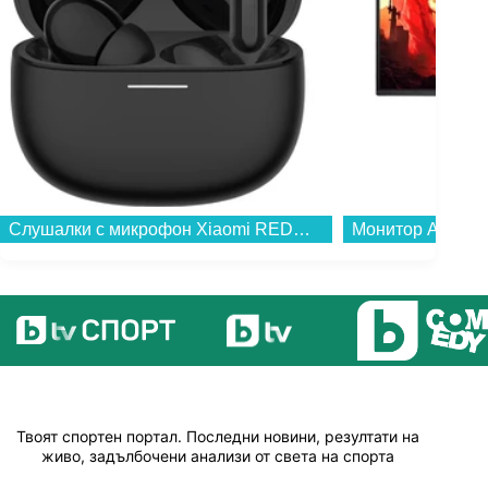
Слушалки с микрофон Xiaomi REDMI BUDS 8 BLACK BHR08UFGL , Bluetooth , IN-EAR (ТАПИ)...
Твоят спортен портал. Последни новини, резултати на
живо, задълбочени анализи от света на спорта