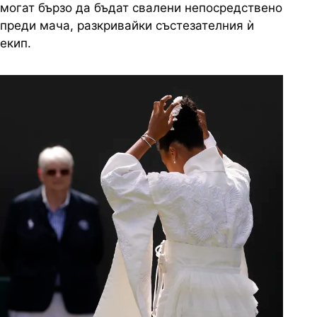
могат бързо да бъдат свалени непосредствено
преди мача, разкривайки състезателния ѝ
екип.