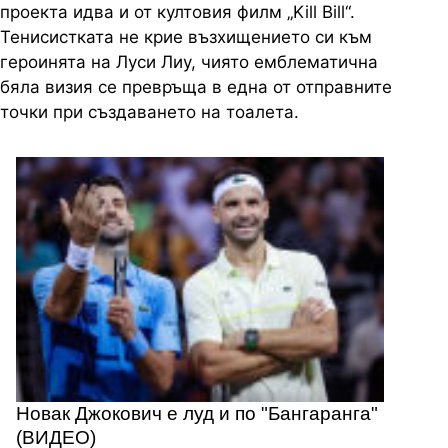
проекта идва и от култовия филм „Kill Bill“.
Тенисистката не крие възхищението си към
героинята на Луси Лиу, чиято емблематична
бяла визия се превръща в една от отправните
точки при създаването на тоалета.
Новак Джокович е луд и по "Бангаранга"
(ВИДЕО)