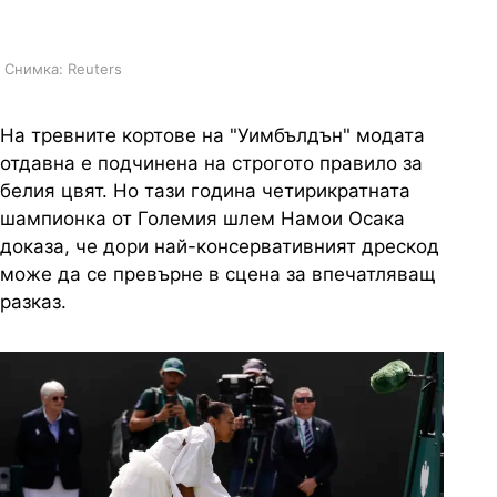
моден спектакъл
Снимка: Reuters
На тревните кортове на "Уимбълдън" модата
отдавна е подчинена на строгото правило за
белия цвят. Но тази година четирикратната
шампионка от Големия шлем Намои Осака
доказа, че дори най-консервативният дрескод
може да се превърне в сцена за впечатляващ
разказ.