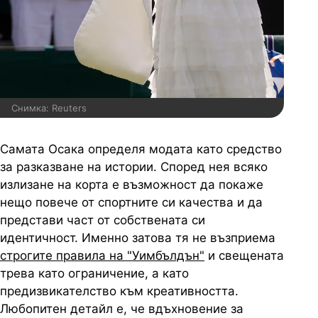
Снимка: Reuters
Самата Осака определя модата като средство
за разказване на истории. Според нея всяко
излизане на корта е възможност да покаже
нещо повече от спортните си качества и да
представи част от собствената си
идентичност. Именно затова тя не възприема
строгите правила на "Уимбълдън"
и свещената
трева като ограничение, а като
предизвикателство към креативността.
Любопитен детайл е, че вдъхновение за