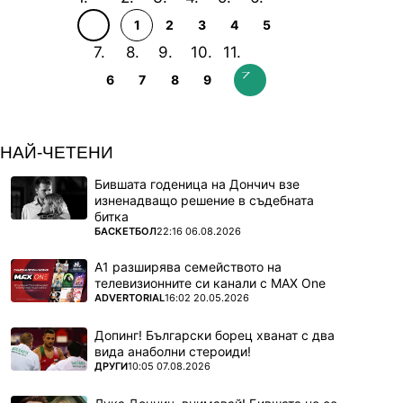
1
2
3
4
5
6
7
8
9
НАЙ-ЧЕТЕНИ
Бившата годеница на Дончич взе
изненадващо решение в съдебната
битка
ПОВЕЧЕ ОТ
БАСКЕТБОЛ
22:16 06.08.2026
А1 разширява семейството на
телевизионните си канали с MAX One
ПОВЕЧЕ ОТ
ADVERTORIAL
16:02 20.05.2026
Допинг! Български борец хванат с два
вида анаболни стероиди!
ПОВЕЧЕ ОТ
ДРУГИ
10:05 07.08.2026