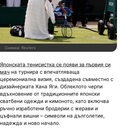
Снимка: Reuters
Японската тенисистка се появи за първия си
мач
на турнира с впечатляваща
церемониална визия, създадена съвместно с
дизайнерката Хана Яги. Облеклото черпи
вдъхновение от традиционните японски
сватбени одежди и кимоното, като включва
ръчно изработени бродерии с жерави и
цъфнали вишни – символи на дълголетие,
надежда и ново начало.