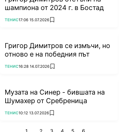
шампиона от 2024 г. в Бостад
ПОВЕЧЕ ОТ
ТЕНИС
17:06 15.07.2026
add favorites
Григор Димитров се измъчи, но
отново е на победния път
ПОВЕЧЕ ОТ
ТЕНИС
16:28 14.07.2026
add favorites
Музата на Синер - бившата на
Шумахер от Сребреница
ПОВЕЧЕ ОТ
ТЕНИС
10:12 13.07.2026
add favorites