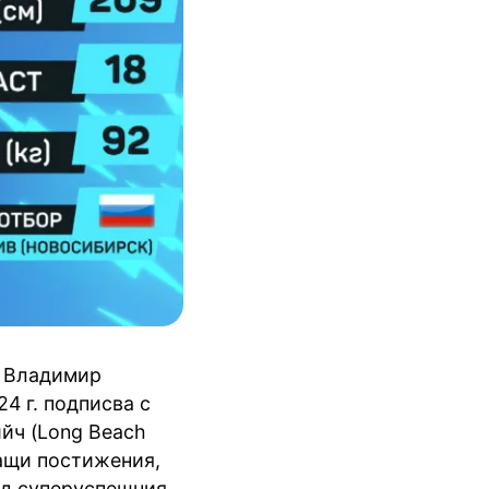
а Владимир
4 г. подписва с
йч (
Long
Beach
ващи постижения,
ед
суперуспешния