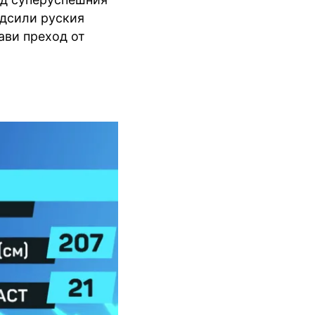
одсили руския
ави преход от