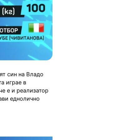
ят син на Владо
а играе в
че е и реализатор
ави еднолично