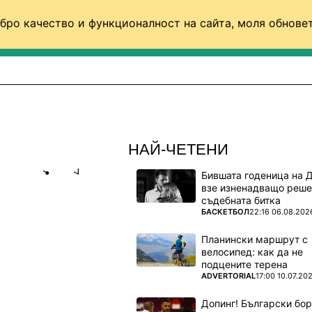
бро качество и функционалност на сайта, моля обновет
ФУТБОЛ (СВЯТ)
БАСКЕТБОЛ
ВОЛЕЙБОЛ
НАЙ-ЧЕТЕНИ
Бившата годеница на 
Share
save
взе изненадващо реше
съдебната битка
ПОВЕЧЕ ОТ
БАСКЕТБОЛ
22:16 06.08.202
ОИ СА ТЕ?
Планински маршрут с
велосипед: как да не
подцените терена
донесе
ПОВЕЧЕ ОТ
ADVERTORIAL
17:00 10.07.20
йбол
Допинг! Български бо