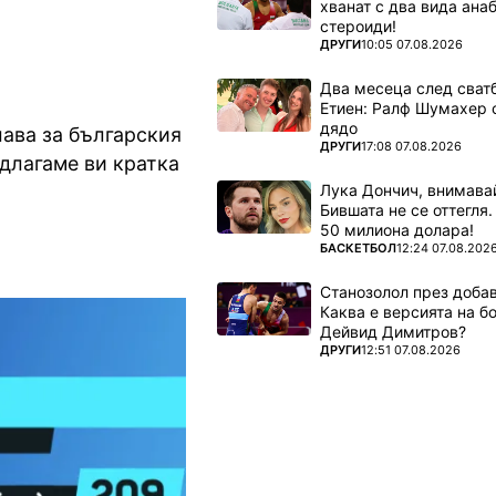
хванат с два вида ана
стероиди!
ПОВЕЧЕ ОТ
ДРУГИ
10:05 07.08.2026
Два месеца след сватб
Етиен: Ралф Шумахер 
дядо
лава за българския
ПОВЕЧЕ ОТ
ДРУГИ
17:08 07.08.2026
длагаме ви кратка
Лука Дончич, внимава
Бившата не се оттегля.
50 милиона долара!
ПОВЕЧЕ ОТ
БАСКЕТБОЛ
12:24 07.08.202
Станозолол през доба
Каква е версията на б
Дейвид Димитров?
ПОВЕЧЕ ОТ
ДРУГИ
12:51 07.08.2026