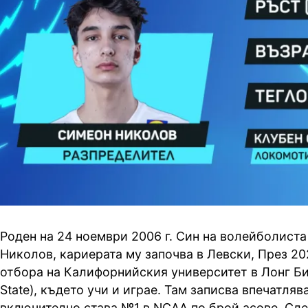
Роден на 24 ноември 2006 г. Син на волейболист
Николов, кариерата му започва в Левски, През 202
отбора на Калифорнийския университет в Лонг Би
State), където учи и играе. Там записва впечатля
включително става
№
1 в NCAA по брой асове. Сл