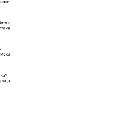
болни
ата с
стана
й!
 Иска
6
вка?
ореца