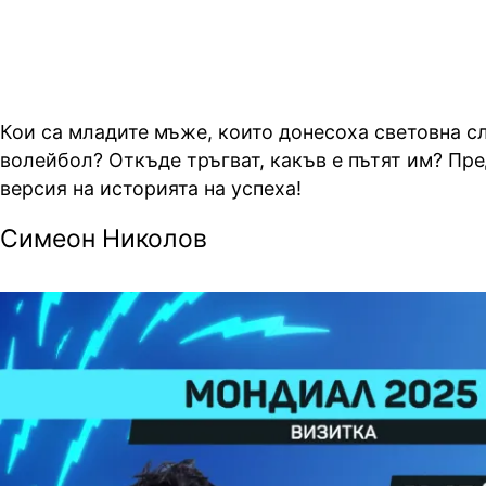
Кои са младите мъже, които донесоха световна с
волейбол? Откъде тръгват, какъв е пътят им? Пре
версия на историята на успеха!
Симеон Николов