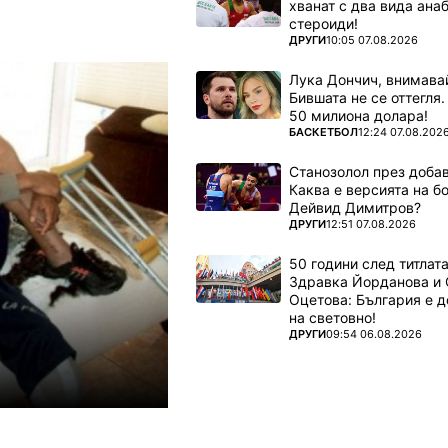
хванат с два вида ана
стероиди!
ПОВЕЧЕ ОТ
ДРУГИ
10:05 07.08.2026
Лука Дончич, внимава
Бившата не се оттегля.
50 милиона долара!
ПОВЕЧЕ ОТ
БАСКЕТБОЛ
12:24 07.08.202
Станозолол през доба
Каква е версията на б
Дейвид Димитров?
ПОВЕЧЕ ОТ
ДРУГИ
12:51 07.08.2026
50 години след титлата
Здравка Йорданова и 
Оцетова: България е 
на световно!
ПОВЕЧЕ ОТ
ДРУГИ
09:54 06.08.2026