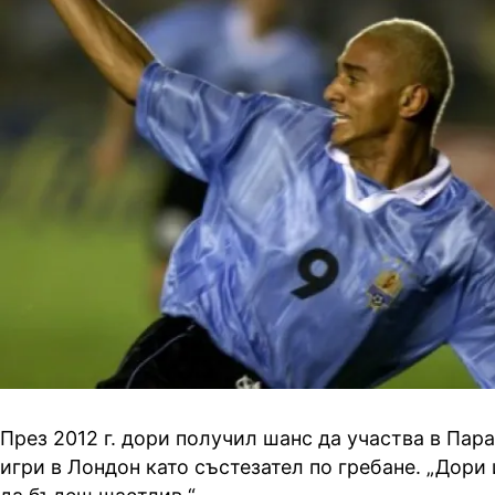
През 2012 г. дори получил шанс да участва в Па
игри в Лондон като състезател по гребане. „Дори