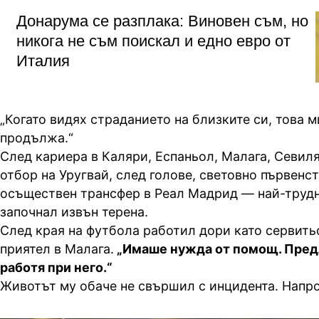
Донарума се разплака: Виновен съм, но
никога не съм поискал и едно евро от
Италия
„Когато видях страданието на близките си, това м
продължа.“
След кариера в Каляри, Еспаньол, Малага, Севил
отбор на Уругвай, след голове, световно първенст
осъществен трансфер в Реал Мадрид — най-трудн
започнал извън терена.
След края на футбола работил дори като сервить
приятел в Малага.
„Имаше нужда от помощ. Пред
работя при него.“
Животът му обаче не свършил с инцидента. Напро