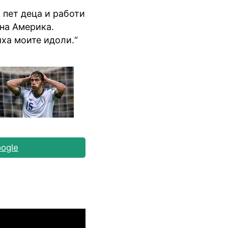
 пет деца и работи
жна Америка.
яха моите идоли.“
ogle
Шампионска лига: 3rd Qualifyi
04.08.2026
03:00