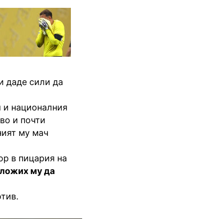
и даде сили да
я и националния
во и почти
ият му мач
ор в пицария на
ложих му да
тив.