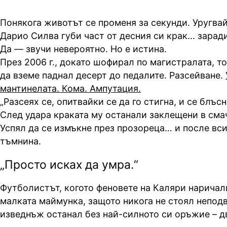
Понякога животът се променя за секунди. Уругва
Дарио Силва губи част от десния си крак... зарад
Да — звучи невероятно. Но е истина.
През 2006 г., докато шофирал по магистралата, то
да вземе паднал десерт до педалите. Разсейване.
мантинелата. Кома. Ампутация.
„Разсеях се, опитвайки се да го стигна, и се блъс
След удара краката му останали заклещени в сма
Успял да се измъкне през прозореца… и после вс
тъмнина.
„Просто исках да умра.“
Футболистът, когото феновете на Каляри наричал
малката маймунка, защото никога не стоял непод
изведнъж останал без най-силното си оръжие – 