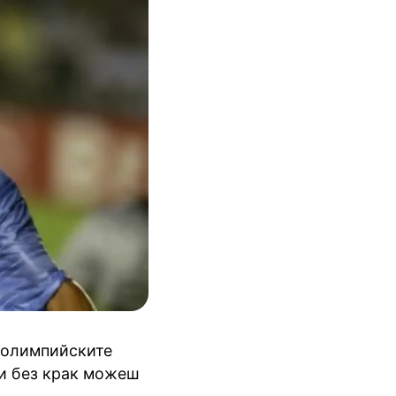
раолимпийските
 и без крак можеш