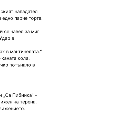
йският нападател
и едно парче торта.
й се навел за миг
Удар в
нах в мантинелата.“
чканата кола.
ичко потънало в
и „Са Пибинка“ –
вижен на терена,
движението.