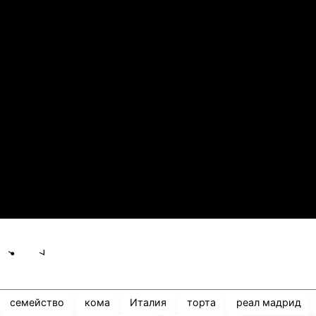
2
0
Арарат-Армениа
Ш
21.07.2026
19:00
1
0
Сабах Баку
К
21.07.2026
19:00
0
2
Сабуртало
С
21.07.2026
19:00
3
0
Мджельби
Л
Share
save
семейство
кома
Италия
торта
реал мадрид