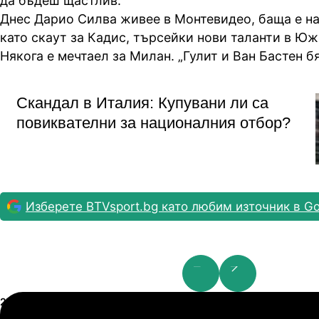
да бъдеш щастлив.“
Днес Дарио Силва живее в Монтевидео, баща е на
като скаут за Кадис, търсейки нови таланти в Ю
Някога е мечтаел за Милан. „Гулит и Ван Бастен б
Скандал в Италия: Купувани ли са
повиквателни за националния отбор?
Изберете BTVsport.bg като любим източник в Go
Шампионска лига: 2nd Qualifying Round
21.07.2026
19:00