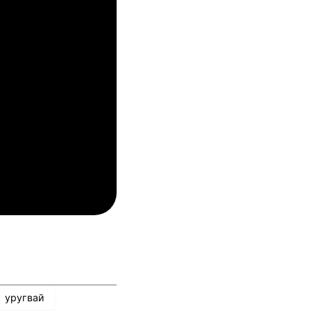
амрок Роувърс
ТБС
04.08.2026
03:00
упс
Спарта Прага
04.08.2026
03:00
лован Братислава
ТБС
04.08.2026
03:00
инкълн Ред Импс
Унион Сент-Гильойсе
уругвай