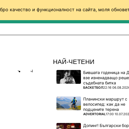
бро качество и функционалност на сайта, моля обновет
ФУТБОЛ (СВЯТ)
БАСКЕТБОЛ
ВОЛЕЙБОЛ
НАЙ-ЧЕТЕНИ
Бившата годеница на 
Share
save
взе изненадващо реше
съдебната битка
ПОВЕЧЕ ОТ
БАСКЕТБОЛ
22:16 06.08.202
ИД, НО
Е ТОРТА
Планински маршрут с
велосипед: как да не
подцените терена
илва
ПОВЕЧЕ ОТ
ADVERTORIAL
17:00 10.07.20
Допинг! Български бо