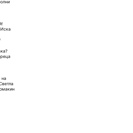
болни
й!
 Иска
6
вка?
ореца
 на
Светла
домакин