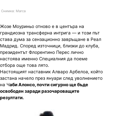
Снимка: Marca
Жозе Моуриньо отново е в центъра на
грандиозна трансферна интрига — и този път
става дума за сензационно завръщане в Реал
Мадрид. Според източници, близки до клуба,
президентът Флорентино Перес лично
настоява именно Специалния да поеме
отбора още това лято.
Настоящият наставник Алваро Арбелоа, който
застана начело през януари след уволнението
на Ч
аби Алонсо, почти сигурно ще бъде
освободен заради разочароващите
резултати.