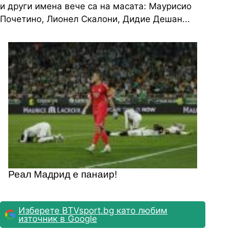
и други имена вече са на масата: Маурисио
Почетино, Лионел Скалони, Дидие Дешан...
Реал Мадрид е панаир!
Изберете BTVsport.bg като любим
източник в Google