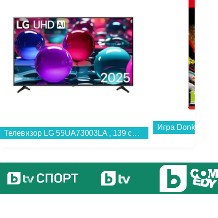
Игра Donkey Kon
Телевизор LG 55UA73003LA , 139 см, 3840x2160 UHD-4K , 55 inch, LED , Smart TV , Web Os...