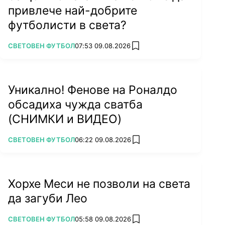
привлече най-добрите
футболисти в света?
ПОВЕЧЕ ОТ
СВЕТОВЕН ФУТБОЛ
07:53 09.08.2026
add favorites
Уникално! Фенове на Роналдо
обсадиха чужда сватба
(СНИМКИ и ВИДЕО)
ПОВЕЧЕ ОТ
СВЕТОВЕН ФУТБОЛ
06:22 09.08.2026
add favorites
Хорхе Меси не позволи на света
да загуби Лео
ПОВЕЧЕ ОТ
СВЕТОВЕН ФУТБОЛ
05:58 09.08.2026
add favorites