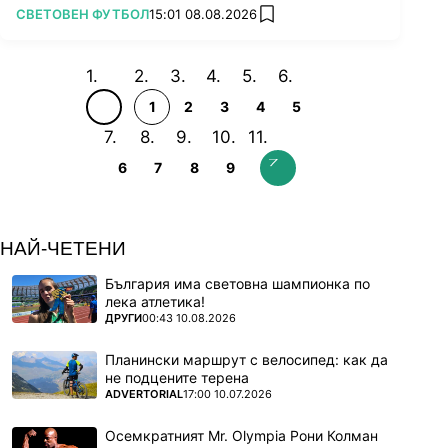
ПОВЕЧЕ ОТ
СВЕТОВЕН ФУТБОЛ
15:01 08.08.2026
add favorites
1
2
3
4
5
6
7
8
9
НАЙ-ЧЕТЕНИ
България има световна шампионка по
лека атлетика!
ПОВЕЧЕ ОТ
ДРУГИ
00:43 10.08.2026
Планински маршрут с велосипед: как да
не подцените терена
ПОВЕЧЕ ОТ
ADVERTORIAL
17:00 10.07.2026
Осемкратният Mr. Olympia Рони Колман