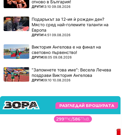
отново в България!
ПОВЕЧЕ ОТ
ДРУГИ
13:10 09.08.2026
Подаръкът за 12-ия ѝ рожден ден?
Място сред най-големите таланти на
Европа
ПОВЕЧЕ ОТ
ДРУГИ
14:51 09.08.2026
Виктория Ангелова е на финал на
световно първенство!
ПОВЕЧЕ ОТ
ДРУГИ
08:05 09.08.2026
"Запомнете това име": Весела Лечева
поздрави Виктория Ангелова
ПОВЕЧЕ ОТ
ДРУГИ
09:10 10.08.2026
РАЗГЛЕДАЙ БРОШУРАТА
299
99
€
/
586
73
лв.