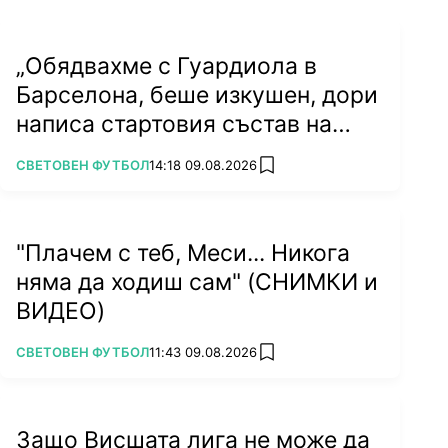
„Обядвахме с Гуардиола в
Барселона, беше изкушен, дори
написа стартовия състав на
лист хартия...“
ПОВЕЧЕ ОТ
СВЕТОВЕН ФУТБОЛ
14:18 09.08.2026
add favorites
"Плачем с теб, Меси... Никога
няма да ходиш сам" (СНИМКИ и
ВИДЕО)
ПОВЕЧЕ ОТ
СВЕТОВЕН ФУТБОЛ
11:43 09.08.2026
add favorites
Защо Висшата лига не може да