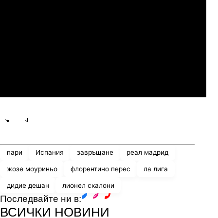
Слован Братислава
07.2026
19:00
04.
Мджельби
Линкълн Ред Импс
Share
save
пари
Испания
завръщане
реал мадрид
жозе моуриньо
флорентино перес
ла лига
дидие дешан
лионел скалони
Последвайте ни в:
facebook
instagram
youtube
ВСИЧКИ НОВИНИ