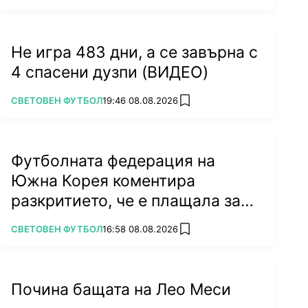
Не игра 483 дни, а се завърна с
4 спасени дузпи (ВИДЕО)
ПОВЕЧЕ ОТ
СВЕТОВЕН ФУТБОЛ
19:46 08.08.2026
add favorites
Футболната федерация на
Южна Корея коментира
разкритието, че е плащала за
секс
ПОВЕЧЕ ОТ
СВЕТОВЕН ФУТБОЛ
16:58 08.08.2026
add favorites
Почина бащата на Лео Меси