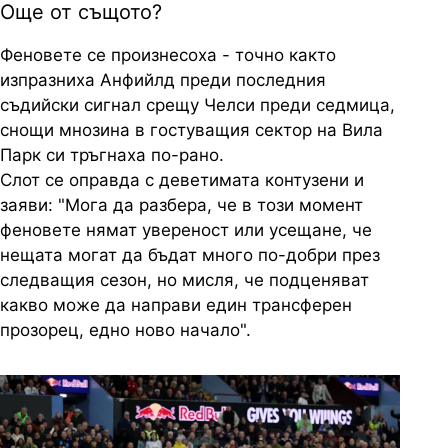
Още от същото?
Феновете се произнесоха - точно както
изпразниха Анфийлд преди последния
съдийски сигнал срещу Челси преди седмица,
снощи мнозина в гостуващия сектор на Вила
Парк си тръгнаха по-рано.
Слот се оправда с деветимата контузени и
заяви: "Мога да разбера, че в този момент
феновете нямат увереност или усещане, че
нещата могат да бъдат много по-добри през
следващия сезон, но мисля, че подценяват
какво може да направи един трансферен
прозорец, едно ново начало".