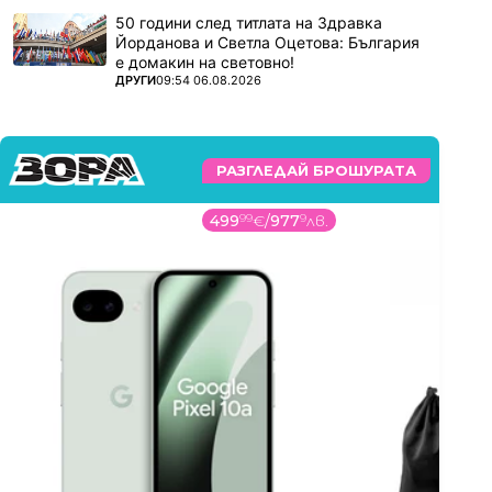
50 години след титлата на Здравка
Йорданова и Светла Оцетова: България
е домакин на световно!
ПОВЕЧЕ ОТ
ДРУГИ
09:54 06.08.2026
РАЗГЛЕДАЙ БРОШУРАТА
499
99
€
/
977
9
лв.