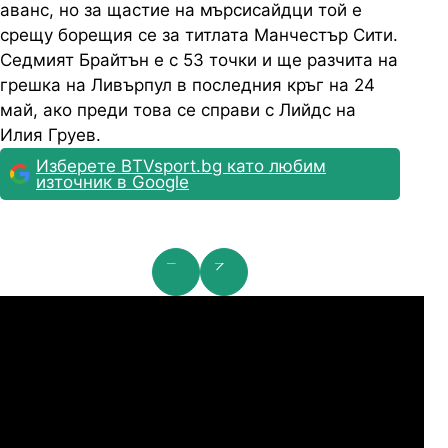
аванс, но за щастие на мърсисайдци той е
срещу борещия се за титлата Манчестър Сити.
Седмият Брайтън е с 53 точки и ще разчита на
грешка на Ливърпул в последния кръг на 24
май, ако преди това се справи с Лийдс на
Илия Груев.
Изберете BTVsport.bg като любим
източник в Google
мпионска лига: 2nd Qualifying Round
Ша
07.2026
19:00
04.
Арарат-Армениа
Шамрок Роувърс
07.2026
19:00
04.