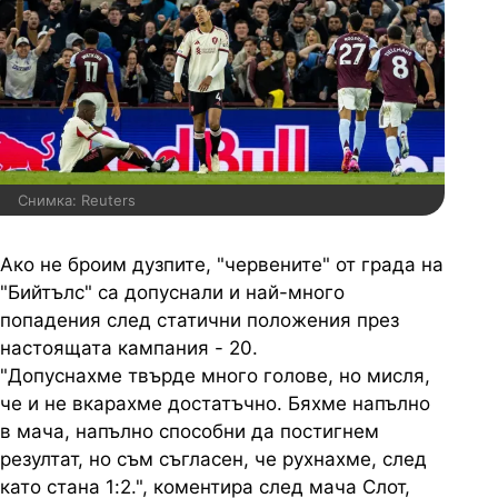
Снимка: Reuters
Ако не броим дузпите, "червените" от града на
"Бийтълс" са допуснали и най-много
попадения след статични положения през
настоящата кампания - 20.
"Допуснахме твърде много голове, но мисля,
че и не вкарахме достатъчно. Бяхме напълно
в мача, напълно способни да постигнем
резултат, но съм съгласен, че рухнахме, след
като стана 1:2.", коментира след мача Слот,