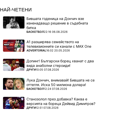
НАЙ-ЧЕТЕНИ
Бившата годеница на Дончич взе
изненадващо решение в съдебната
битка
ПОВЕЧЕ ОТ
БАСКЕТБОЛ
22:16 06.08.2026
А1 разширява семейството на
телевизионните си канали с MAX One
ПОВЕЧЕ ОТ
ADVERTORIAL
16:02 20.05.2026
Допинг! Български борец хванат с два
вида анаболни стероиди!
ПОВЕЧЕ ОТ
ДРУГИ
10:05 07.08.2026
Лука Дончич, внимавай! Бившата не се
оттегля. Иска 50 милиона долара!
ПОВЕЧЕ ОТ
БАСКЕТБОЛ
12:24 07.08.2026
Станозолол през добавка? Каква е
версията на бореца Дейвид Димитров?
ПОВЕЧЕ ОТ
ДРУГИ
12:51 07.08.2026