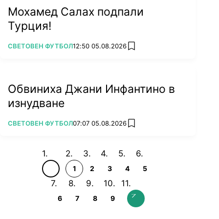
Мохамед Салах подпали
Турция!
ПОВЕЧЕ ОТ
СВЕТОВЕН ФУТБОЛ
12:50 05.08.2026
add favorites
Обвиниха Джани Инфантино в
изнудване
ПОВЕЧЕ ОТ
СВЕТОВЕН ФУТБОЛ
07:07 05.08.2026
add favorites
1
2
3
4
5
6
7
8
9