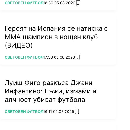
ПОВЕЧЕ ОТ
СВЕТОВЕН ФУТБОЛ
18:39 05.08.2026
add favorites
Героят на Испания се натиска с
ММА шампион в нощен клуб
(ВИДЕО)
ПОВЕЧЕ ОТ
СВЕТОВЕН ФУТБОЛ
17:36 05.08.2026
add favorites
Луиш Фиго разкъса Джани
Инфантино: Лъжи, измами и
алчност убиват футбола
ПОВЕЧЕ ОТ
СВЕТОВЕН ФУТБОЛ
16:11 05.08.2026
add favorites