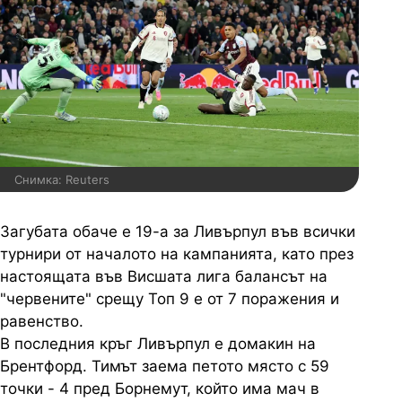
Снимка: Reuters
Загубата обаче е 19-а за Ливърпул във всички
турнири от началото на кампанията, като през
настоящата във Висшата лига балансът на
"червените" срещу Топ 9 е от 7 поражения и
равенство.
В последния кръг Ливърпул е домакин на
Брентфорд. Тимът заема петото място с 59
точки - 4 пред Борнемут, който има мач в