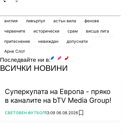
Share
save
англия
ливърпул
астън вила
фенове
червените
исторически
срам
висша лига
притеснение
невиждан
допуснати
Арне Слот
Последвайте ни в:
facebook
instagram
youtube
ВСИЧКИ НОВИНИ
Суперкупата на Европа - пряко
в каналите на bTV Media Group!
ПОВЕЧЕ ОТ
СВЕТОВЕН ФУТБОЛ
13:09 06.08.2026
add favorites