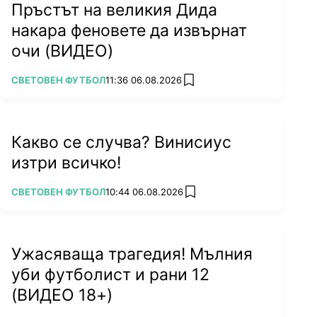
Пръстът на великия Дида
накара феновете да извърнат
очи (ВИДЕО)
ПОВЕЧЕ ОТ
СВЕТОВЕН ФУТБОЛ
11:36 06.08.2026
add favorites
Какво се случва? Винисиус
изтри всичко!
ПОВЕЧЕ ОТ
СВЕТОВЕН ФУТБОЛ
10:44 06.08.2026
add favorites
Ужасяваща трагедия! Мълния
уби футболист и рани 12
(ВИДЕО 18+)