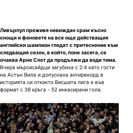
Ливърпул преживя невиждан срам късно
снощи и феновете на все още действащия
английски шампион гледат с притеснение към
следващия сезон, в който, поне засега, се
очаква Арне Слот да продължи да води тима.
Вчера мърсисайдци загубиха с 2:4 като гости
на Астън Вила и допуснаха антирекорд в
историята си откакто Висшата лига е във
формат с 38 кръга - 52 инкасирани гола.