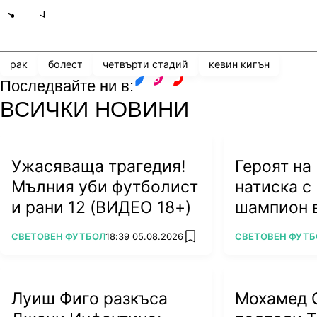
Share
save
рак
болест
четвърти стадий
кевин кигън
Последвайте ни в:
facebook
instagram
youtube
ВСИЧКИ НОВИНИ
Ужасяваща трагедия!
Героят на
Мълния уби футболист
натиска 
и рани 12 (ВИДЕО 18+)
шампион 
(ВИДЕО)
ПОВЕЧЕ ОТ
ПОВЕЧЕ ОТ
СВЕТОВЕН ФУТБОЛ
18:39 05.08.2026
СВЕТОВЕН ФУТБ
add favorites
Луиш Фиго разкъса
Мохамед 