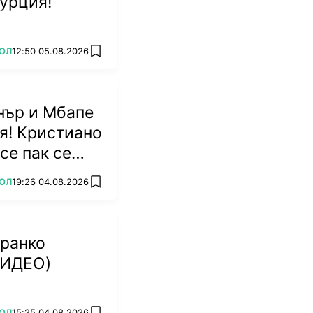
урция!
ОЛ
12:50 05.08.2026
add favorites
нър и Мбапе
ая! Кристиано
се пак се
ОЛ
19:26 04.08.2026
add favorites
Франко
ВИДЕО)
ОЛ
15:25 04.08.2026