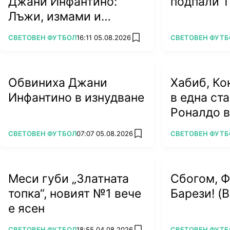
Джани Инфантино:
подпали Т
Лъжи, измами и
алчност убиват
ПОВЕЧЕ ОТ
ПОВЕЧЕ ОТ
СВЕТОВЕН ФУТБОЛ
16:11 05.08.2026
СВЕТОВЕН ФУТБ
add favorites
футбола
Обвиниха Джани
Хабиб, Ко
Инфантино в изнудване
в една ст
Роналдо в
жени
ПОВЕЧЕ ОТ
ПОВЕЧЕ ОТ
СВЕТОВЕН ФУТБОЛ
07:07 05.08.2026
СВЕТОВЕН ФУТБ
add favorites
Меси губи „Златната
Сбогом, 
топка“, новият №1 вече
Барези! (
е ясен
ПОВЕЧЕ ОТ
ПОВЕЧЕ ОТ
СВЕТОВЕН ФУТБОЛ
18:55 04.08.2026
СВЕТОВЕН ФУТБ