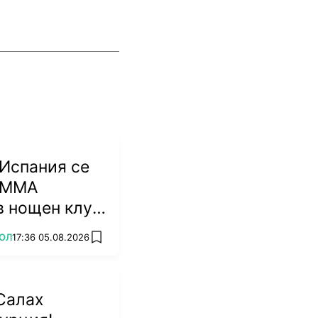
 Испания се
с ММА
в нощен клуб
ОЛ
17:36 05.08.2026
add favorites
Салах