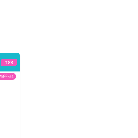
ТУК
78
22
лв.
99
99
€
/
195
57
лв.
299
99