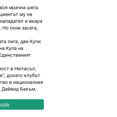
воя мрачна шега.
циентът му на
е нападател и вкара
. Но поне засега,
та лига, две Купи
на Купа на
 Единственият
пост в Нютасъл,
к", докато клубът
тво в националния
, Дейвид Бекъм,
ogle