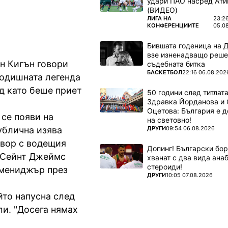
удари ПАО насред Ати
(ВИДЕО)
ПОВЕЧЕ ОТ
ЛИГА НА
23:2
КОНФЕРЕНЦИИТЕ
05.0
Бившата годеница на 
взе изненадващо реше
н Кигън говори
съдебната битка
ПОВЕЧЕ ОТ
БАСКЕТБОЛ
22:16 06.08.202
годишната легенда
д като беше приет
50 години след титлата
Здравка Йорданова и 
Оцетова: България е 
 се появи на
на световно!
ПОВЕЧЕ ОТ
ДРУГИ
09:54 06.08.2026
публична изява
овор с водещия
Допинг! Български бо
 "Сейнт Джеймс
хванат с два вида ана
стероиди!
 мениджър през
ПОВЕЧЕ ОТ
ДРУГИ
10:05 07.08.2026
йто напусна след
и. "Досега нямах