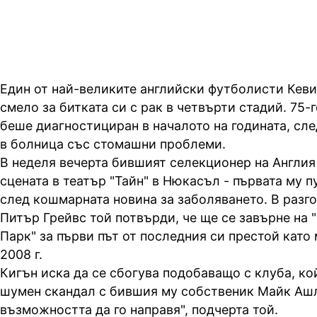
Един от най-великите английски футболисти Кеви
смело за битката си с рак в четвърти стадий. 75-
беше диагностициран в началото на годината, сле
в болница със стомашни проблеми.
В неделя вечерта бившият селекционер на Англия
сцената в театър "Тайн" в Нюкасъл - първата му 
след кошмарната новина за заболяването. В разг
Питър Грейвс той потвърди, че ще се завърне на
Парк" за първи път от последния си престой като
2008 г.
Кигън иска да се сбогува подобаващо с клуба, ко
шумен скандал с бившия му собственик Майк Ашл
възможността да го направя", подчерта той.