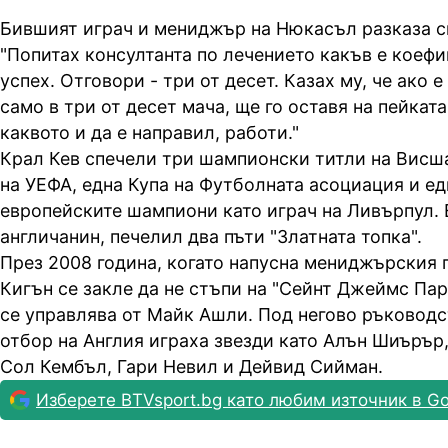
Бившият играч и мениджър на Нюкасъл разказа с
"Попитах консултанта по лечението какъв е коефи
успех. Отговори - три от десет. Казах му, че ако 
само в три от десет мача, ще го оставя на пейката
каквото и да е направил, работи."
Крал Кев спечели три шампионски титли на Висша
на УЕФА, една Купа на Футболната асоциация и ед
европейските шампиони като играч на Ливърпул.
англичанин, печелил два пъти "Златната топка".
През 2008 година, когато напусна мениджърския 
Кигън се закле да не стъпи на "Сейнт Джеймс Пар
се управлява от Майк Ашли. Под негово ръководс
отбор на Англия играха звезди като Алън Шиърър
Сол Кембъл, Гари Невил и Дейвид Сийман.
Изберете BTVsport.bg като любим източник в Go