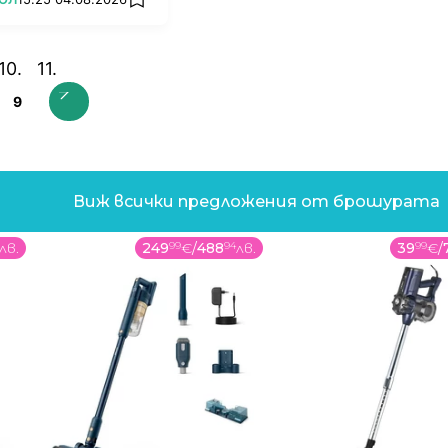
add favorites
9
Виж всички предложения от брошурата
лв.
249
99
€
/
488
94
лв.
39
99
€
/