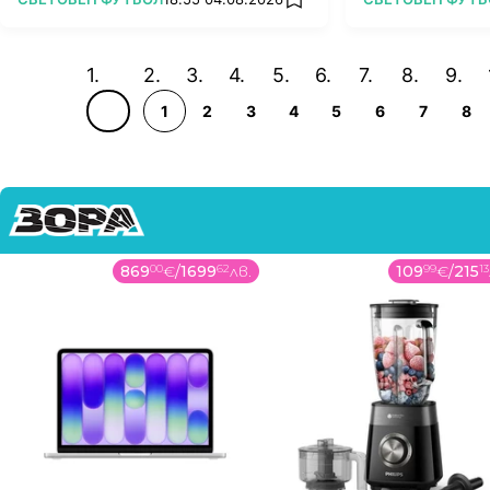
add favorites
1
2
3
4
5
6
7
8
869
00
€
/
1699
62
лв.
109
99
€
/
215
13