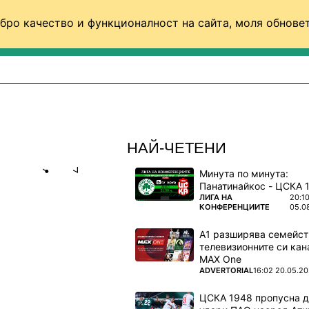
бро качество и функционалност на сайта, моля обновет
ФУТБОЛ (СВЯТ)
БАСКЕТБОЛ
ВОЛЕЙБОЛ
НАЙ-ЧЕТЕНИ
Минута по минута:
Share
save
ПОВЕЧЕ ОТ
ЛИГА НА
20:1
КОНФЕРЕНЦИИТЕ
05.0
ИГЪН Е
А1 разширява семейст
телевизионните си кан
MAX One
а топка"
ПОВЕЧЕ ОТ
ADVERTORIAL
16:02 20.05.2
ЦСКА 1948 пропусна 