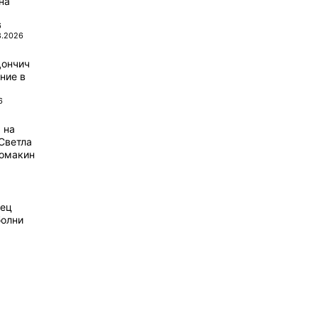
на
6
8.2026
Дончич
ние в
6
 на
Светла
домакин
рец
болни