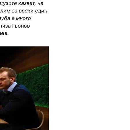
узите казват, че
слим за всеки един
луба е много
еляза Гьонов
ев.