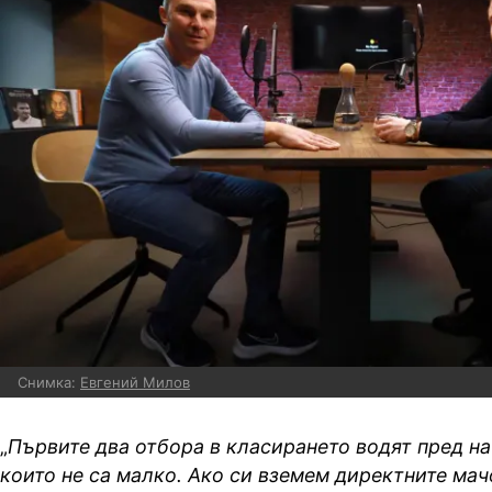
Снимка:
Евгений Милов
„
Първите два отбора в класирането водят пред на 
които не са малко. Ако си вземем директните мач