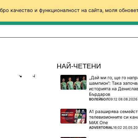
бро качество и функционалност на сайта, моля обновет
ФУТБОЛ (СВЯТ)
БАСКЕТБОЛ
ВОЛЕЙБОЛ
НАЙ-ЧЕТЕНИ
„Дай ми го, ще го нап
Share
save
шампион“: Така започв
историята на Денисла
Бърдаров
РИША
ПОВЕЧЕ ОТ
ВОЛЕЙБОЛ
09:12 08.08.2026
КОПИРАТ
А1 разширява семейст
телевизионните си кан
MAX One
ПОВЕЧЕ ОТ
ADVERTORIAL
16:02 20.05.2
а има