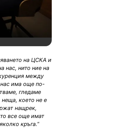
няването на ЦСКА и
а нас, нито ние на
нкуренция между
 нас има още по-
стваме, гледаме
 неща, което не е
ържат нащрек,
ото все още имат
яколко кръга.
“