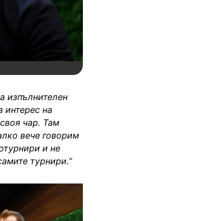
на изпълнителен
в интерес на
своя чар. Там
алко вече говорим
отурнири и не
самите турнири.
“