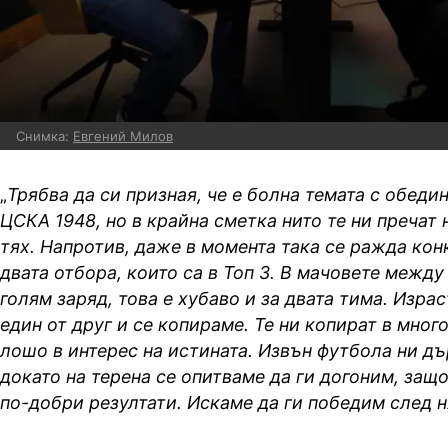
Снимка:
Евгений Милов
„
Трябва да си призная, че е болна темата с обеди
ЦСКА 1948, но в крайна сметка нито те ни пречат н
тях. Напротив, даже в момента така се ражда ко
двата отбора, които са в Топ 3. В мачовете между
голям заряд, това е хубаво и за двата тима. Изра
един от друг и се копираме. Те ни копират в много
лошо в интерес на истината. Извън футбола ни д
докато на терена се опитваме да ги догоним, защ
по-добри резултати. Искаме да ги победим след н