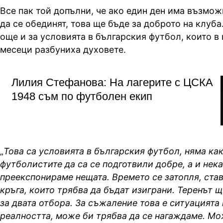
Все пак той допълни, че ако един ден има възмож
да се обединят, това ще бъде за доброто на клуба
още и за условията в българския футбол, които в
месеци разбуниха духовете.
Лилия Стефанова: На лагерите с ЦСКА
1948 съм по футболен екип
„
Това са условията в българския футбол, няма как
футболистите да са се подготвили добре, а и нека
преекспонираме нещата. Времето се затопля, став
кръга, които трябва да бъдат изиграни. Теренът 
за двата отбора. За съжаление това е ситуацията 
реалността, може би трябва да се нагаждаме. Мо