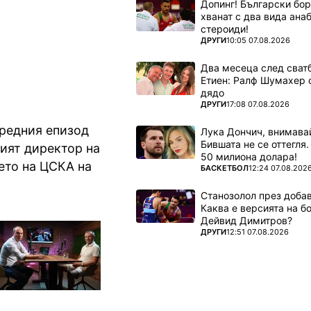
Допинг! Български бо
елният
хванат с два вида ана
стероиди!
ПОВЕЧЕ ОТ
ДРУГИ
10:05 07.08.2026
Два месеца след сватб
Етиен: Ралф Шумахер 
дядо
ПОВЕЧЕ ОТ
ДРУГИ
17:08 07.08.2026
редния епизод
Лука Дончич, внимава
Бившата не се оттегля.
ият директор на
50 милиона долара!
ето на ЦСКА на
ПОВЕЧЕ ОТ
БАСКЕТБОЛ
12:24 07.08.202
Станозолол през доба
Каква е версията на б
Дейвид Димитров?
ПОВЕЧЕ ОТ
ДРУГИ
12:51 07.08.2026