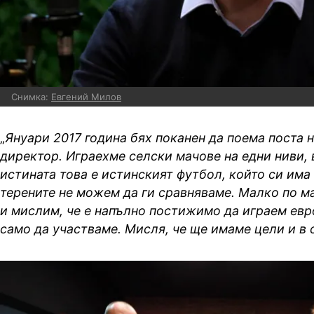
Снимка:
Евгений Милов
„
Януари 2017 година бях поканен да поема поста 
директор. Играехме селски мачове на едни ниви, 
истината това е истинският футбол, който си има 
терените не можем да ги сравняваме. Малко по м
и мислим, че е напълно постижимо да играем евр
само да участваме. Мисля, че ще имаме цели и в 