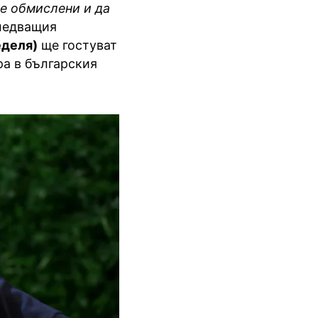
ре обмислени и да
следващия
еделя)
ще гостуват
гра в българския