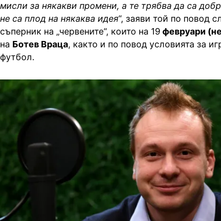
мисли за някакви промени, а те трябва да са доб
не са плод на някаква идея
“, заяви той по повод 
съперник на „червените“, които на 19
февруари (н
на
Ботев Враца
, както и по повод условията за и
футбол.