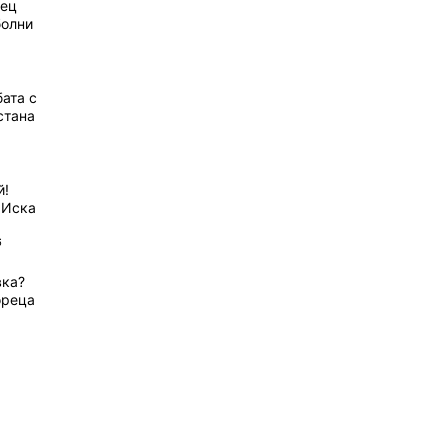
рец
болни
ата с
стана
й!
 Иска
6
вка?
ореца