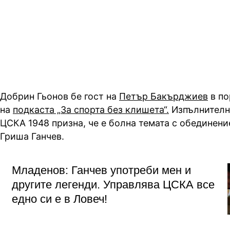
обединение, подчерта изпълнит
директор на ЦСКА 1948
Добрин Гьонов бе гост на
Петър Бакърджиев
в по
на
подкаста „За спорта без клишета“.
Изпълнителн
ЦСКА 1948 призна, че е болна темата с обединени
Гриша Ганчев.
Младенов: Ганчев употреби мен и
другите легенди. Управлява ЦСКА все
едно си е в Ловеч!