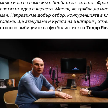
може и да се намесим в борбата за титлата. Франц
апетитът идва с яденето. Мисля, че трябва да ми
мач. Направихме добър отбор, конкуренцията в к
голяма. Ще атакуваме и Купата на България
“, отб
относно амбициите на футболистите на
Тодор Янч