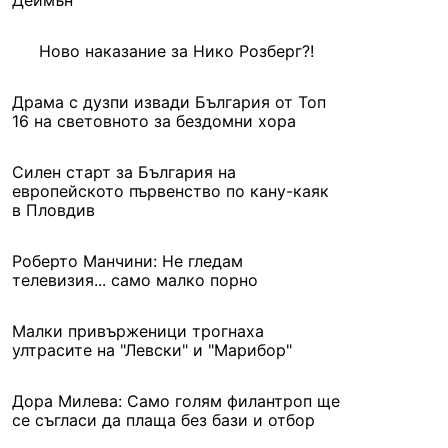
Деймън
Ново наказание за Нико Розберг?!
Драма с дузпи извади България от Топ
16 на световното за бездомни хора
Силен старт за България на
европейското първенство по кану-каяк
в Пловдив
Роберто Манчини: Не гледам
телевизия... само малко порно
Малки привърженици трогнаха
ултрасите на "Левски" и "Марибор"
Дора Милева: Само голям филантроп ще
се съгласи да плаща без бази и отбор