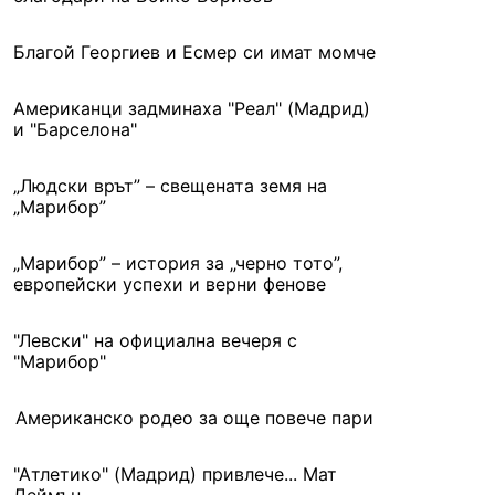
Благой Георгиев и Есмер си имат момче
Американци задминаха "Реал" (Мадрид)
и "Барселона"
„Людски врът” – свещената земя на
„Марибор”
„Марибор” – история за „черно тото”,
европейски успехи и верни фенове
"Левски" на официална вечеря с
"Марибор"
Американско родео за още повече пари
"Атлетико" (Мадрид) привлече... Мат