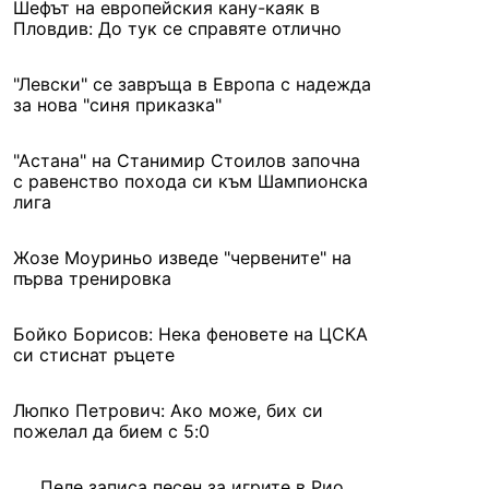
Шефът на eвропейския кану-каяк в
Пловдив: До тук се справяте отлично
"Левски" се завръща в Европа с надежда
за нова "синя приказка"
"Астана" на Станимир Стоилов започна
с равенство похода си към Шампионска
лига
Жозе Моуриньо изведе "червените" на
първа тренировка
Бойко Борисов: Нека феновете на ЦСКА
си стиснат ръцете
Люпко Петрович: Ако може, бих си
пожелал да бием с 5:0
Пеле записа песен за игрите в Рио