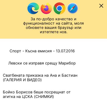
Към съдържанието
МОБИЛ
За по-добро качество и
Шампионска лига
Лига Европа
Лига на Конференциите
функционалност на сайта, моля
ЧАЛО
АРХИВ
обновете вашия браузър или
изтеглете нов.
АРХИВ. 2016, 14 ЮЛИ
Назад
Спорт - Късна емисия - 13.07.2016
Левски се изправя срещу Марибор
Сватбената приказка на Ана и Бастиан
(ГАЛЕРИЯ И ВИДЕО)
Бойко Борисов беше посрещнат от
агитка на ЦСКА (СНИМКИ)