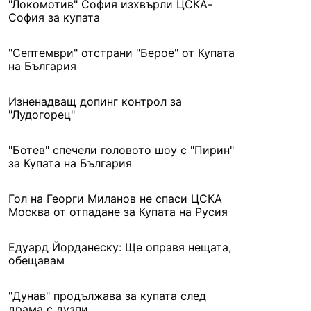
"Локомотив" София изхвърли ЦСКА-
София за купата
"Септември" отстрани "Берое" от Купата
на България
Изненадващ допинг контрол за
"Лудогорец"
"Ботев" спечели головото шоу с "Пирин"
за Купата на България
Гол на Георги Миланов не спаси ЦСКА
Москва от отпадане за Купата на Русия
Едуард Йорданеску: Ще оправя нещата,
обещавам
"Дунав" продължава за купата след
драма с дузпи