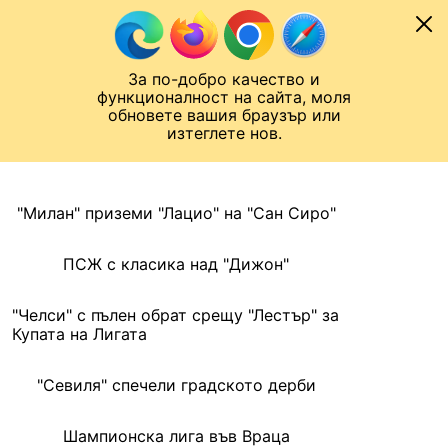
Към съдържанието
МОБИЛ
За по-добро качество и
Шампионска лига
Лига Европа
Лига на Конференциите
функционалност на сайта, моля
ЧАЛО
АРХИВ
обновете вашия браузър или
изтеглете нов.
АРХИВ. 2016, 21 СЕПТЕМВРИ
Назад
"Милан" приземи "Лацио" на "Сан Сиро"
ПСЖ с класика над "Дижон"
"Челси" с пълен обрат срещу "Лестър" за
Купата на Лигата
"Севиля" спечели градското дерби
Шампионска лига във Враца