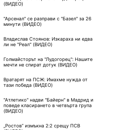
(ВИДЕО)
"Арсенал" се разправи с "Базел" за 26
минути (ВИДЕО)
Владислав Стоянов: Изкараха ни едва
ли не "Реал" (ВИДЕО)
Голмайсторът на "Лудогорец": Нашите
мечти не спират дотук (ВИДЕО)
Вратарят на ПСЖ: Имахме нужда от
тази победа (ВИДЕО)
"Атлетико" надви "Байерн" в Мадрид и
поведе класирането в четвърта група
(ВИДЕО)
„Ростов” измъкна 2:2 срещу ПСВ