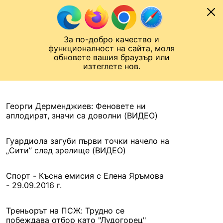
Към съдържанието
МОБИЛ
За по-добро качество и
Шампионска лига
Лига Европа
Лига на Конференциите
функционалност на сайта, моля
ЧАЛО
АРХИВ
обновете вашия браузър или
изтеглете нов.
АРХИВ. 2016, 29 СЕПТЕМВРИ
Назад
Георги Дерменджиев: Феновете ни
аплодират, значи са доволни (ВИДЕО)
Гуардиола загуби първи точки начело на
„Сити” след зрелище (ВИДЕО)
Спорт - Късна емисия с Елена Яръмова
- 29.09.2016 г.
Треньорът на ПСЖ: Трудно се
побеждава отбор като "Лудогорец"