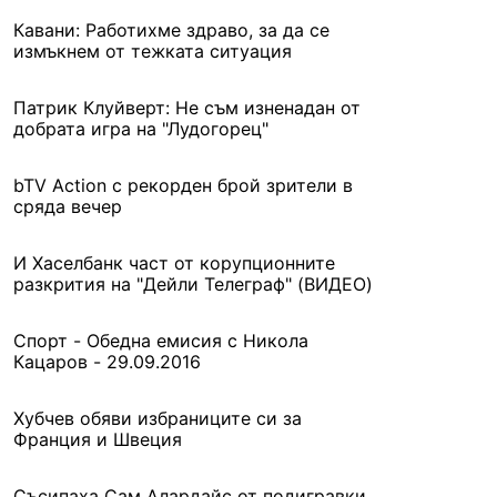
Кавани: Работихме здраво, за да се
измъкнем от тежката ситуация
Патрик Клуйверт: Не съм изненадан от
добрата игра на "Лудогорец"
bTV Action с рекорден брой зрители в
сряда вечер
И Хаселбанк част от корупционните
разкрития на "Дейли Телеграф" (ВИДЕО)
Спорт - Обедна емисия с Никола
Кацаров - 29.09.2016
Хубчев обяви избраниците си за
Франция и Швеция
Съсипаха Сам Алардайс от подигравки