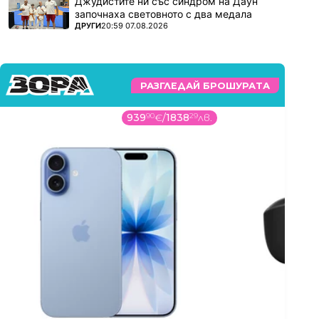
Джудистите ни със синдром на Даун
започнаха световното с два медала
ПОВЕЧЕ ОТ
ДРУГИ
20:59 07.08.2026
РАЗГЛЕДАЙ БРОШУРАТА
939
90
€
/
1838
29
лв.