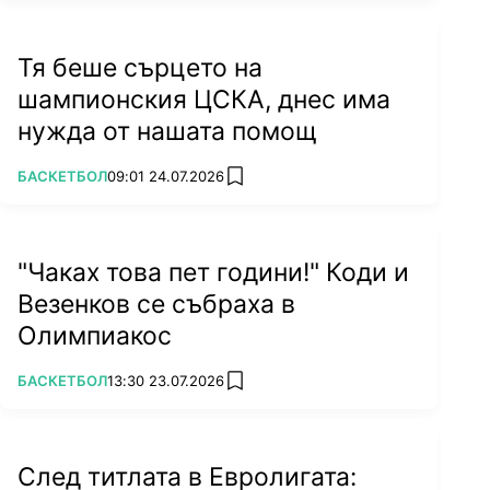
Тя беше сърцето на
шампионския ЦСКА, днес има
нужда от нашата помощ
ПОВЕЧЕ ОТ
БАСКЕТБОЛ
09:01 24.07.2026
add favorites
"Чаках това пет години!" Коди и
Везенков се събраха в
Олимпиакос
ПОВЕЧЕ ОТ
БАСКЕТБОЛ
13:30 23.07.2026
add favorites
След титлата в Евролигата: