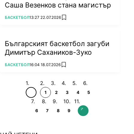
Саша Везенков стана магистър
ПОВЕЧЕ ОТ
БАСКЕТБОЛ
13:27 22.07.2026
add favorites
Българският баскетбол загуби
Димитър Сахаников-Зуко
ПОВЕЧЕ ОТ
БАСКЕТБОЛ
16:04 18.07.2026
add favorites
1
2
3
4
5
6
7
8
9