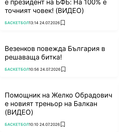
е президент на БФБ: На 100% е
точният човек! (ВИДЕО)
ПОВЕЧЕ ОТ
БАСКЕТБОЛ
13:14 24.07.2026
add favorites
Везенков повежда България в
решаваща битка!
ПОВЕЧЕ ОТ
БАСКЕТБОЛ
10:56 24.07.2026
add favorites
Помощник на Желко Обрадович
е новият треньор на Балкан
(ВИДЕО)
ПОВЕЧЕ ОТ
БАСКЕТБОЛ
10:10 24.07.2026
add favorites