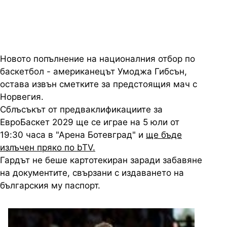
Новото попълнение на националния отбор по
баскетбол - американецът Умоджа Гибсън,
остава извън сметките за предстоящия мач с
Норвегия.
Сблъсъкът от предваклификациите за
ЕвроБаскет 2029 ще се играе на 5 юли от
19:30 часа в "Арена Ботевград" и
ще бъде
излъчен пряко по bTV.
Гардът не беше картотекиран заради забавяне
на документите, свързани с издаването на
българския му паспорт.