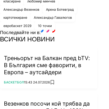
класиране
любомир минчев
Александър Везенков
Арена Ботевград
картотекиране
Александър Гавалюгов
евробаскет 2029
10 точки
Последвайте ни в:
facebook
instagram
youtube
ВСИЧКИ НОВИНИ
Треньорът на Балкан пред bTV:
В България сме фаворити, в
Европа – аутсайдери
ПОВЕЧЕ ОТ
БАСКЕТБОЛ
15:43 24.07.2026
add favorites
Везенков посочи кой трябва да