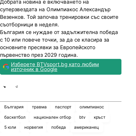
Добрата новина е включването на
суперзвездата на Олимпиакос Александър
Везенков. Той започва тренировки със своите
съотборници в неделя.
България се нуждае от задължителна победа
с 10 или повече точки, за да се класира за
основните пресявки за Европейското
първенство през 2029 година.
Изберете BTVsport.bg като любим
източник в Google
Share
save
България
травма
паспорт
олимпиакос
баскетбол
национален отбор
btv
кръст
5 юли
норвегия
победа
американец