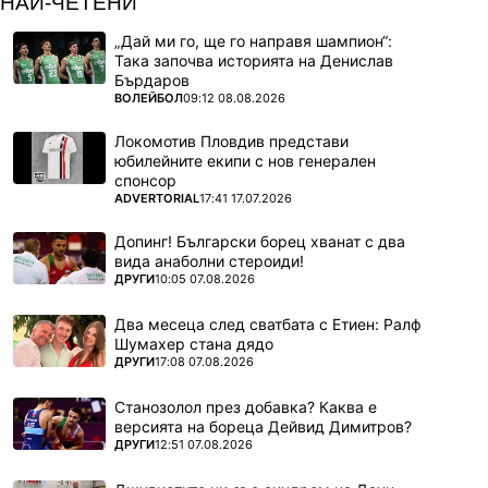
НАЙ-ЧЕТЕНИ
„Дай ми го, ще го направя шампион“:
Така започва историята на Денислав
Бърдаров
ПОВЕЧЕ ОТ
ВОЛЕЙБОЛ
09:12 08.08.2026
Локомотив Пловдив представи
юбилейните екипи с нов генерален
спонсор
ПОВЕЧЕ ОТ
ADVERTORIAL
17:41 17.07.2026
Допинг! Български борец хванат с два
вида анаболни стероиди!
ПОВЕЧЕ ОТ
ДРУГИ
10:05 07.08.2026
Два месеца след сватбата с Етиен: Ралф
Шумахер стана дядо
ПОВЕЧЕ ОТ
ДРУГИ
17:08 07.08.2026
Станозолол през добавка? Каква е
версията на бореца Дейвид Димитров?
ПОВЕЧЕ ОТ
ДРУГИ
12:51 07.08.2026