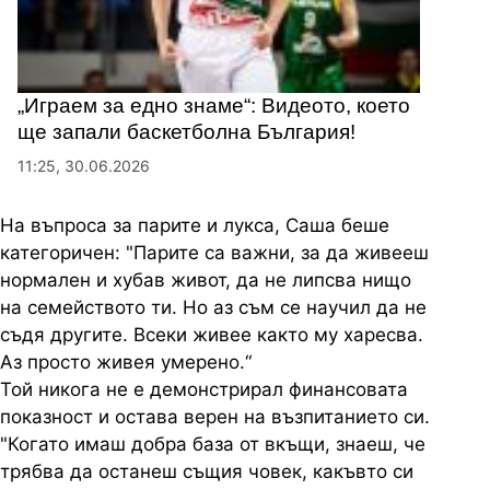
„Играем за едно знаме“: Видеото, което
ще запали баскетболна България!
11:25, 30.06.2026
На въпроса за парите и лукса, Саша беше
категоричен: "Парите са важни, за да живееш
нормален и хубав живот, да не липсва нищо
на семейството ти. Но аз съм се научил да не
съдя другите. Всеки живее както му харесва.
Аз просто живея умерено.“
Той никога не е демонстрирал финансовата
показност и остава верен на възпитанието си.
"Когато имаш добра база от вкъщи, знаеш, че
трябва да останеш същия човек, какъвто си