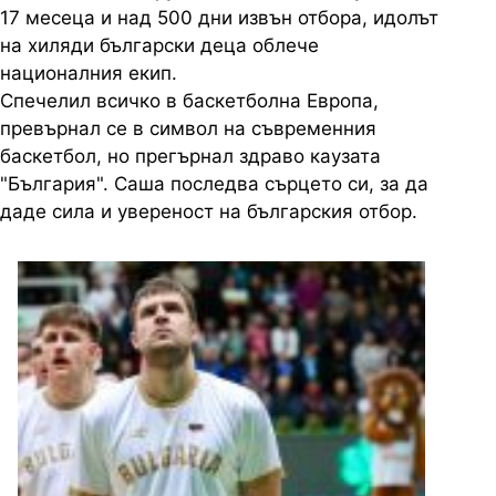
17 месеца и над 500 дни извън отбора, идолът
на хиляди български деца облече
националния екип.
Спечелил всичко в баскетболна Европа,
превърнал се в символ на съвременния
баскетбол, но прегърнал здраво каузата
"България". Саша последва сърцето си, за да
даде сила и увереност на българския отбор.