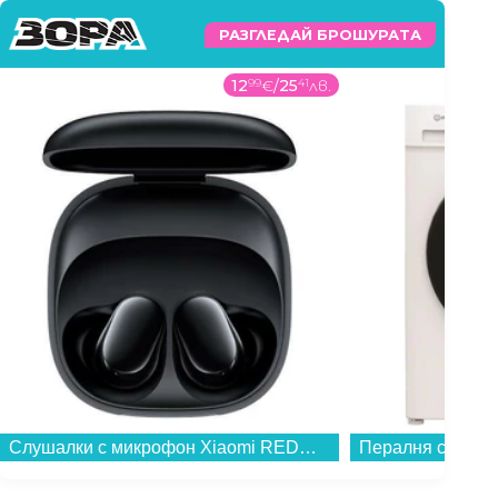
РАЗГЛЕДАЙ БРОШУРАТА
359
99
€
/
704
08
лв.
Рутер Wi-Fi TP-L
Пералня със сушилня Indesit IDMA 75624B MY TIME EE , 1400 об./мин., 5 kg, 7.00 kg, D , Бял...