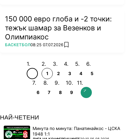
150 000 евро глоба и -2 точки:
тежък шамар за Везенков и
Олимпиакос
ПОВЕЧЕ ОТ
БАСКЕТБОЛ
08:25 07.07.2026
add favorites
1
2
3
4
5
6
7
8
9
НАЙ-ЧЕТЕНИ
Минута по минута: Панатинайкос - ЦСКА
1948 1:1
ПОВЕЧЕ ОТ
ЛИГА НА КОНФЕРЕНЦИИТЕ
20:10 05.08.2026