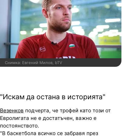
Снимка: Евгений Милов, bTV
"Искам да остана в историята"
Везенков
подчерта, че трофей като този от
Евролигата не е достатъчен, важно е
постоянството.
"В баскетбола всичко се забравя през