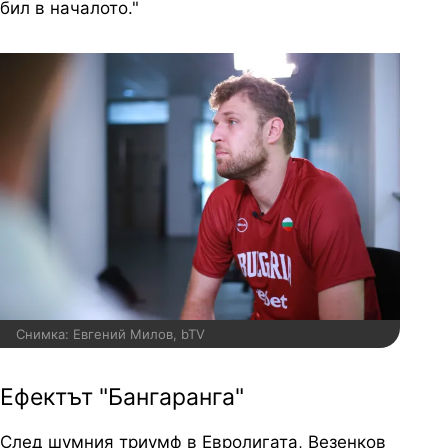
бил в началото."
Снимка: Евгений Милов, bTV
Ефектът "Бангаранга"
След шумния триумф в Евролигата, Везенков