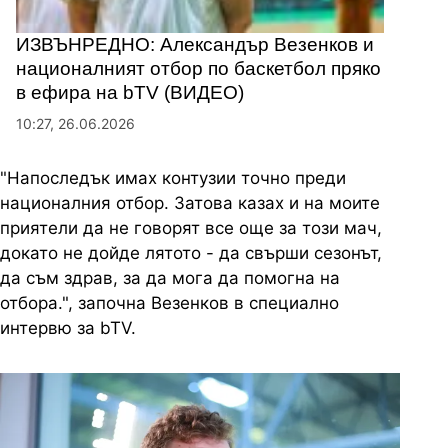
ИЗВЪНРЕДНО: Александър Везенков и
националният отбор по баскетбол пряко
в ефира на bTV (ВИДЕО)
10:27, 26.06.2026
"Напоследък имах контузии точно преди
националния отбор. Затова казах и на моите
приятели да не говорят все още за този мач,
докато не дойде лятото - да свърши сезонът,
да съм здрав, за да мога да помогна на
отбора.", започна Везенков в специално
интервю за bTV.