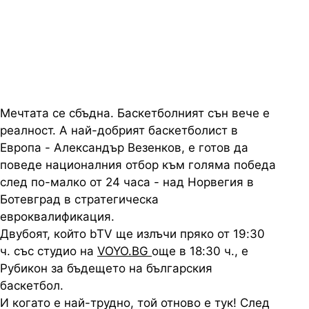
специално интервю преди
сблъсъка с Норвегия (утре, 19:30
ч., пряко по bTV и на VOYO.BG)
Мечтата се сбъдна. Баскетболният сън вече е
реалност. А най-добрият баскетболист в
Европа - Александър Везенков, е готов да
поведе националния отбор към голяма победа
след по-малко от 24 часа - над Норвегия в
Ботевград в стратегическа
евроквалификация.
Двубоят, който bTV ще излъчи пряко от 19:30
ч. със студио на
VOYO.BG
още в 18:30 ч., е
Рубикон за бъдещето на българския
баскетбол.
И когато е най-трудно, той отново е тук! След