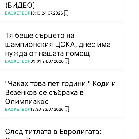
(ВИДЕО)
ПОВЕЧЕ ОТ
БАСКЕТБОЛ
10:10 24.07.2026
add favorites
Тя беше сърцето на
шампионския ЦСКА, днес има
нужда от нашата помощ
ПОВЕЧЕ ОТ
БАСКЕТБОЛ
09:01 24.07.2026
add favorites
"Чаках това пет години!" Коди и
Везенков се събраха в
Олимпиакос
ПОВЕЧЕ ОТ
БАСКЕТБОЛ
13:30 23.07.2026
add favorites
След титлата в Евролигата: