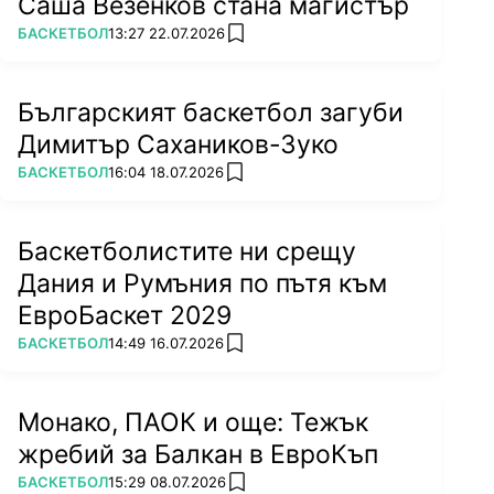
Саша Везенков стана магистър
ПОВЕЧЕ ОТ
БАСКЕТБОЛ
13:27 22.07.2026
add favorites
Българският баскетбол загуби
Димитър Сахаников-Зуко
ПОВЕЧЕ ОТ
БАСКЕТБОЛ
16:04 18.07.2026
add favorites
Баскетболистите ни срещу
Дания и Румъния по пътя към
ЕвроБаскет 2029
ПОВЕЧЕ ОТ
БАСКЕТБОЛ
14:49 16.07.2026
add favorites
Монако, ПАОК и още: Тежък
жребий за Балкан в ЕвроКъп
ПОВЕЧЕ ОТ
БАСКЕТБОЛ
15:29 08.07.2026
add favorites