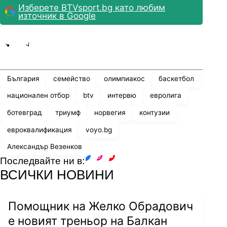
Изберете BTVsport.bg като любим
източник в Google
Share
save
България
семейство
олимпиакос
баскетбол
национален отбор
btv
интервю
евролига
ботевград
триумф
норвегия
контузии
евроквалификация
voyo.bg
Александър Везенков
Последвайте ни в:
facebook
instagram
youtube
ВСИЧКИ НОВИНИ
Помощник на Желко Обрадович
е новият треньор на Балкан