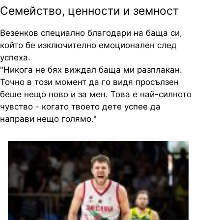
Семейство, ценности и земност
Везенков специално благодари на баща си,
който бе изключително емоционален след
успеха.
"Никога не бях виждал баща ми разплакан.
Точно в този момент да го видя просълзен
беше нещо ново и за мен. Това е най-силното
чувство - когато твоето дете успее да
направи нещо голямо."