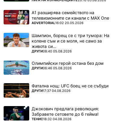
А1 разширява семейството на
телевизионните си канали с MAX One
ПОВЕЧЕ ОТ
ADVERTORIAL
16:02 20.05.2026
Шампион, борещ се с три тумора: На
колене съм и се моля, не само за
живота си...
ПОВЕЧЕ ОТ
ДРУГИ
08:40 05.08.2026
Олимпийски герой остана без дом
ПОВЕЧЕ ОТ
ДРУГИ
06:46 05.08.2026
Фатална нощ: UFC боец не се събуди
ПОВЕЧЕ ОТ
ДРУГИ
17:37 04.08.2026
Джокович предлага революция:
Забравете сетовете до 6 гейма!
ПОВЕЧЕ ОТ
ТЕНИС
18:32 04.08.2026