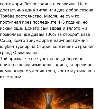
септември. Всяка година е различна. Не е
достатъчно една титла или два добри сезона.
Трябва постоянство. Мисля, че съм го
постигнал през последните 4-5 години, но
искам още. Докато съм здрав и тялото ми
позволява, ще давам 100% за отбора", каза
Саша, който триумфира в най-престижния
клубен турнир на Стария континент с гръцкия
гранд Олимпиакос.
Той призна, че се чувства по-добър и по-
опитен с всяка изминала година, въпреки че
компенсира с умения това, което му липсва в
атлетизъм.