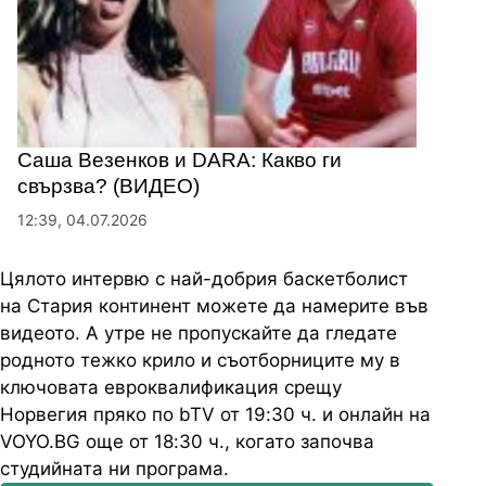
Саша Везенков и DARA: Какво ги
свързва? (ВИДЕО)
12:39, 04.07.2026
Цялото интервю с най-добрия баскетболист
на Стария континент можете да намерите във
видеото. А утре не пропускайте да гледате
родното тежко крило и съотборниците му в
ключовата евроквалификация срещу
Норвегия пряко по bTV от 19:30 ч. и онлайн на
VOYO.BG още от 18:30 ч., когато започва
студийната ни програма.