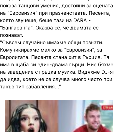
показа танцови умения, достойни за сцената
на "Евровизия" при празненствата. Песента,
която звучеше, беше тази на DARA -
"Бангаранга". Оказва се, че двамата се
познават.
"Съвсем случайно имахме общи познати.
Комуникирахме малко за "Евровизия", за
Евролигата. Песента стана хит в Гърция. Тя
има в щаба си един-двама гърци. Ние бяхме
на заведение с гръцка музика. Видяхме DJ-ят
да идва, което не се случва много често при
такъв тип забавления..."