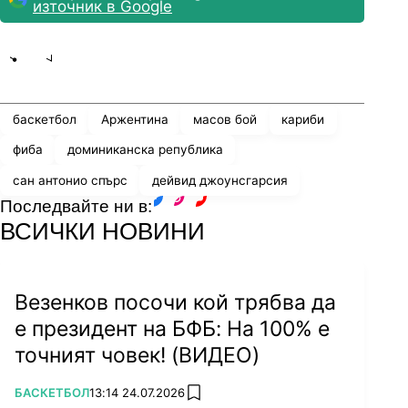
източник в Google
Share
save
баскетбол
Аржентина
масов бой
кариби
фиба
доминиканска република
сан антонио спърс
дейвид джоунсгарсия
Последвайте ни в:
facebook
instagram
youtube
ВСИЧКИ НОВИНИ
Везенков посочи кой трябва да
е президент на БФБ: На 100% е
точният човек! (ВИДЕО)
ПОВЕЧЕ ОТ
БАСКЕТБОЛ
13:14 24.07.2026
add favorites