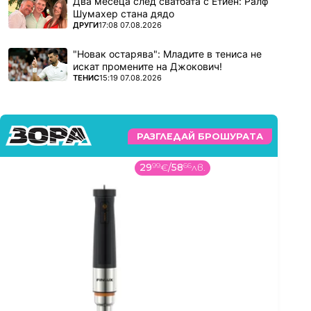
Два месеца след сватбата с Етиен: Ралф
Шумахер стана дядо
ПОВЕЧЕ ОТ
ДРУГИ
17:08 07.08.2026
"Новак остарява": Младите в тениса не
искат промените на Джокович!
ПОВЕЧЕ ОТ
ТЕНИС
15:19 07.08.2026
РАЗГЛЕДАЙ БРОШУРАТА
29
99
€
/
58
66
лв.