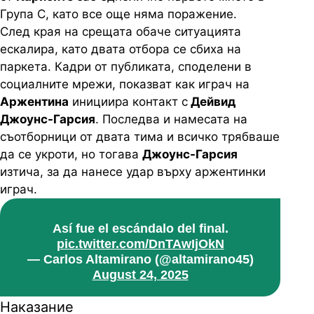
Група С, като все още няма поражение.
След края на срещата обаче ситуацията
ескалира, като двата отбора се сбиха на
паркета. Кадри от публиката, споделени в
социалните мрежи, показват как играч на
Аржентина
инициира контакт с
Дейвид
Джоунс-Гарсия
. Последва и намесата на
съотборници от двата тима и всичко трябваше
да се укроти, но тогава
Джоунс-Гарсия
изтича, за да нанесе удар върху аржентинки
играч.
Así fue el escándalo del final.
pic.twitter.com/DnTAwIjOkN
— Carlos Altamirano (@altamirano45)
August 24, 2025
Наказание