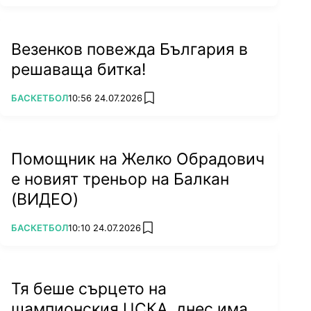
Везенков повежда България в
решаваща битка!
ПОВЕЧЕ ОТ
БАСКЕТБОЛ
10:56 24.07.2026
add favorites
Помощник на Желко Обрадович
е новият треньор на Балкан
(ВИДЕО)
ПОВЕЧЕ ОТ
БАСКЕТБОЛ
10:10 24.07.2026
add favorites
Тя беше сърцето на
шампионския ЦСКА, днес има