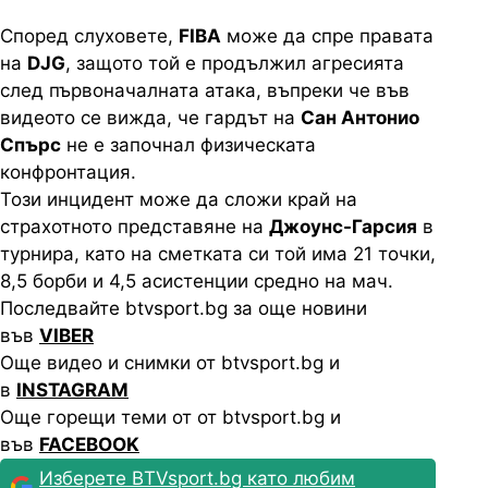
Според слуховете,
FIBA
може да спре правата
на
DJG
, защото той е продължил агресията
след първоначалната атака, въпреки че във
видеото се вижда, че гардът на
Сан Антонио
Спърс
не е започнал физическата
конфронтация.
Този инцидент може да сложи край на
страхотното представяне на
Джоунс-Гарсия
в
турнира, като на сметката си той има 21 точки,
8,5 борби и 4,5 асистенции средно на мач.
Последвайте btvsport.bg за още новини
във
VIBER
Още видео и снимки от btvsport.bg и
в
INSTAGRAM
Още горещи теми от от btvsport.bg и
във
FACEBOOK
Изберете BTVsport.bg като любим