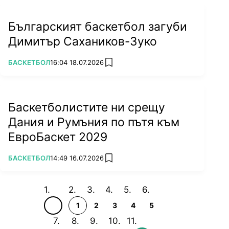
Българският баскетбол загуби
Димитър Сахаников-Зуко
ПОВЕЧЕ ОТ
БАСКЕТБОЛ
16:04 18.07.2026
add favorites
Баскетболистите ни срещу
Дания и Румъния по пътя към
ЕвроБаскет 2029
ПОВЕЧЕ ОТ
БАСКЕТБОЛ
14:49 16.07.2026
add favorites
1
2
3
4
5