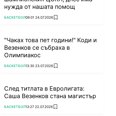
нужда от нашата помощ
ПОВЕЧЕ ОТ
БАСКЕТБОЛ
09:01 24.07.2026
add favorites
"Чаках това пет години!" Коди и
Везенков се събраха в
Олимпиакос
ПОВЕЧЕ ОТ
БАСКЕТБОЛ
13:30 23.07.2026
add favorites
След титлата в Евролигата:
Саша Везенков стана магистър
ПОВЕЧЕ ОТ
БАСКЕТБОЛ
13:27 22.07.2026
add favorites