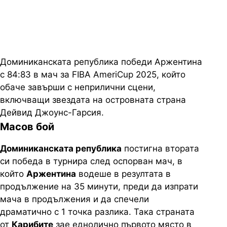
продължения
Доминиканската република победи Аржентина
с 84:83 в мач за FIBA ​​
AmeriCup
2025, който
обаче завърши с неприлични сцени,
включващи звездата на островната страна
Дейвид Джоунс-Гарсия.
Масов бой
Доминиканската република
постигна втората
си победа в турнира след оспорван мач, в
който
Аржентина
водеше в резултата в
продължение на 35 минути, преди да изпрати
мача в продължения и да спечели
драматично с 1 точка разлика. Така страната
от
Карибите
зае еднолично първото място в