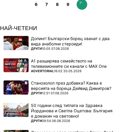
6
7
8
9
НАЙ-ЧЕТЕНИ
Допинг! Български борец хванат с два
вида анаболни стероиди!
ПОВЕЧЕ ОТ
ДРУГИ
10:05 07.08.2026
А1 разширява семейството на
телевизионните си канали с MAX One
ПОВЕЧЕ ОТ
ADVERTORIAL
16:02 20.05.2026
Станозолол през добавка? Каква е
версията на бореца Дейвид Димитров?
ПОВЕЧЕ ОТ
ДРУГИ
12:51 07.08.2026
50 години след титлата на Здравка
Йорданова и Светла Оцетова: България
е домакин на световно!
ПОВЕЧЕ ОТ
ДРУГИ
09:54 06.08.2026