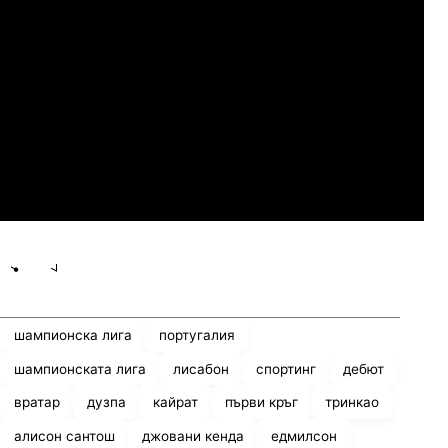
Слован Братислава
07.2026
19:00
04.
Мджельби
Линкълн Ред Импс
Share
save
шампионска лига
португалия
шампионската лига
лисабон
спортинг
дебют
вратар
дузпа
кайрат
първи кръг
тринкао
алисон сантош
джовани кенда
едмилсон