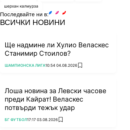
шерхан калмурза
Последвайте ни в:
facebook
instagram
youtube
ВСИЧКИ НОВИНИ
Ще надмине ли Хулио Веласкес
Станимир Стоилов?
ПОВЕЧЕ ОТ
ШАМПИОНСКА ЛИГА
10:54 04.08.2026
add favorites
Лоша новина за Левски часове
преди Кайрат! Веласкес
потвърди тежък удар
ПОВЕЧЕ ОТ
БГ ФУТБОЛ
17:17 03.08.2026
add favorites