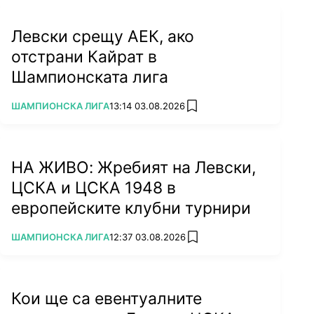
Левски срещу АЕК, ако
отстрани Кайрат в
Шампионската лига
ПОВЕЧЕ ОТ
ШАМПИОНСКА ЛИГА
13:14 03.08.2026
add favorites
НА ЖИВО: Жребият на Левски,
ЦСКА и ЦСКА 1948 в
европейските клубни турнири
ПОВЕЧЕ ОТ
ШАМПИОНСКА ЛИГА
12:37 03.08.2026
add favorites
Кои ще са евентуалните