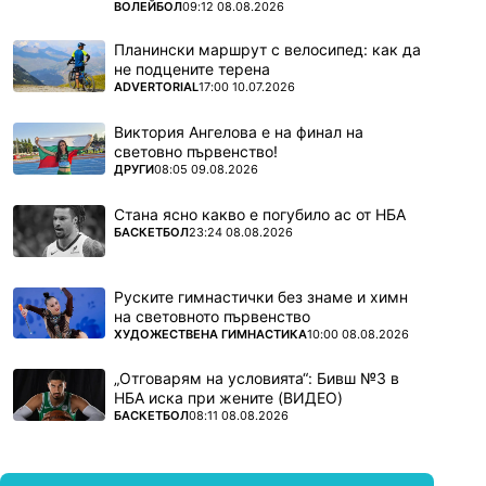
ПОВЕЧЕ ОТ
ВОЛЕЙБОЛ
09:12 08.08.2026
Планински маршрут с велосипед: как да
не подцените терена
ПОВЕЧЕ ОТ
ADVERTORIAL
17:00 10.07.2026
Виктория Ангелова е на финал на
световно първенство!
ПОВЕЧЕ ОТ
ДРУГИ
08:05 09.08.2026
Стана ясно какво е погубило ас от НБА
ПОВЕЧЕ ОТ
БАСКЕТБОЛ
23:24 08.08.2026
Руските гимнастички без знаме и химн
на световното първенство
ПОВЕЧЕ ОТ
ХУДОЖЕСТВЕНА ГИМНАСТИКА
10:00 08.08.2026
„Отговарям на условията“: Бивш №3 в
НБА иска при жените (ВИДЕО)
ПОВЕЧЕ ОТ
БАСКЕТБОЛ
08:11 08.08.2026