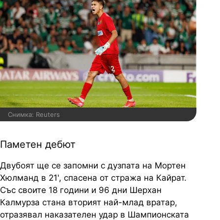
Снимка: Reuters
Паметен дебют
Двубоят ще се запомни с дузпата на Мортен
Хюлманд в 21', спасена от стража на Кайрат.
Със своите 18 години и 96 дни Шерхан
Калмурза стана вторият най-млад вратар,
отразявал наказателен удар в Шампионската