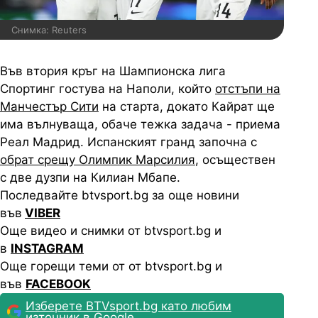
Снимка: Reuters
Във втория кръг на Шампионска лига
Спортинг гостува на Наполи, който
отстъпи на
Манчестър Сити
на старта, докато Кайрат ще
има вълнуваща, обаче тежка задача - приема
Реал Мадрид. Испанският гранд започна с
обрат срещу Олимпик Марсилия
, осъществен
с две дузпи на Килиан Мбапе.
Последвайте btvsport.bg за още новини
във
VIBER
Още видео и снимки от btvsport.bg и
в
INSTAGRAM
Още горещи теми от от btvsport.bg и
във
FACEBOOK
Изберете BTVsport.bg като любим
източник в Google