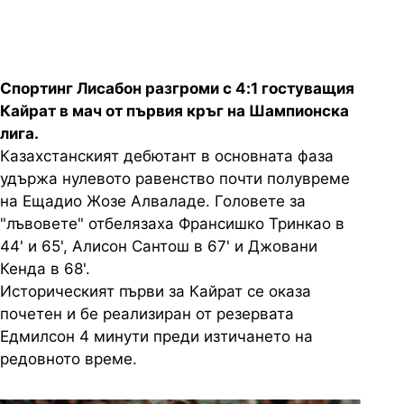
Спортинг Лисабон разгроми с 4:1 гостуващия
Кайрат в мач от първия кръг на Шампионска
лига.
Казахстанският дебютант в основната фаза
удържа нулевото равенство почти полувреме
на Ещадио Жозе Алваладе. Головете за
"лъвовете" отбелязаха Франсишко Тринкао в
44' и 65', Алисон Сантош в 67' и Джовани
Кенда в 68'.
Историческият първи за Кайрат се оказа
почетен и бе реализиран от резервата
Едмилсон 4 минути преди изтичането на
редовното време.