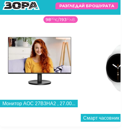
РАЗГЛЕДАЙ БРОШУРАТА
98
99
€
/
193
61
лв.
Монитор AOC 27B3HA2 , 27.00...