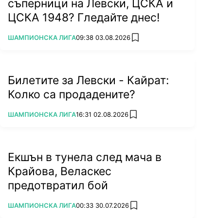
съперници на Левски, ЦСКА и
ЦСКА 1948? Гледайте днес!
ПОВЕЧЕ ОТ
ШАМПИОНСКА ЛИГА
09:38 03.08.2026
add favorites
Билетите за Левски - Кайрат:
Колко са продадените?
ПОВЕЧЕ ОТ
ШАМПИОНСКА ЛИГА
16:31 02.08.2026
add favorites
Екшън в тунела след мача в
Крайова, Веласкес
предотвратил бой
ПОВЕЧЕ ОТ
ШАМПИОНСКА ЛИГА
00:33 30.07.2026
add favorites