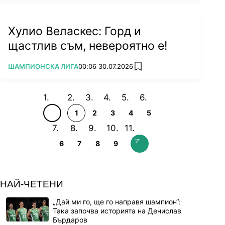
Хулио Веласкес: Горд и
щастлив съм, невероятно е!
ПОВЕЧЕ ОТ
ШАМПИОНСКА ЛИГА
00:06 30.07.2026
add favorites
1
2
3
4
5
6
7
8
9
НАЙ-ЧЕТЕНИ
„Дай ми го, ще го направя шампион“:
Така започва историята на Денислав
Бърдаров