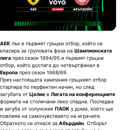
АЕК
пък е първият гръцки отбор, който се
класира за груповата фаза на
Шампионската
лига
през сезон 1994/95 и първият гръцки
отбор, който достига до четвъртфинал в
Европа
през сезон 1968/69.
През настоящата кампания гръцкият отбор
стартира по перфектен начин, но след
загубата от
Целие
в
Лигата на конференциите
формата на столичани леко спадна. Последва
и загуба от солунския
ПАОК
у дома, което ще
повлияе на самочувствието на играчите.
Обратното се отнася за
Абърдийн
. Отборът