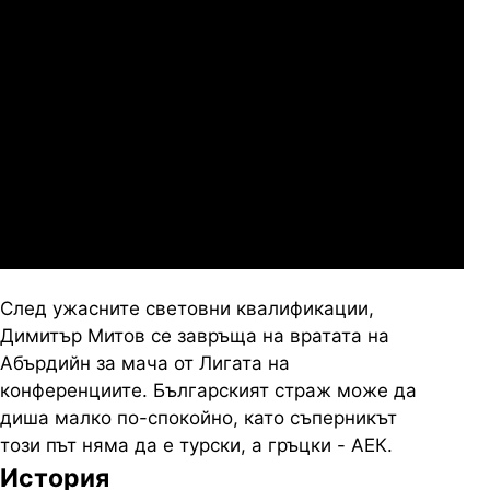
Атерт Бисен
06.
Дььори ЕТО
07.2026
19:00
Нефтчи Баку
Динамо Минск
След ужасните световни квалификации,
Димитър Митов се завръща на вратата на
Абърдийн за мача от Лигата на
конференциите. Българският страж може да
диша малко по-спокойно, като съперникът
този път няма да е турски, а гръцки - АЕК.
История