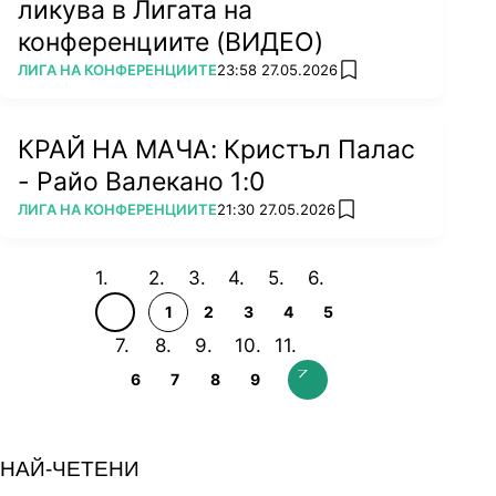
ликува в Лигата на
конференциите (ВИДЕО)
ПОВЕЧЕ ОТ
ЛИГА НА КОНФЕРЕНЦИИТЕ
23:58 27.05.2026
add favorites
КРАЙ НА МАЧА: Кристъл Палас
- Райо Валекано 1:0
ПОВЕЧЕ ОТ
ЛИГА НА КОНФЕРЕНЦИИТЕ
21:30 27.05.2026
add favorites
1
2
3
4
5
6
7
8
9
НАЙ-ЧЕТЕНИ