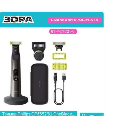
РАЗГЛЕДАЙ БРОШУРАТА
87
99
€
/
172
1
лв.
Тример Philips QP6652/61 OneBlade...