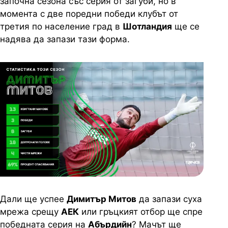
започна сезона със серия от загуби, но в
момента с две поредни победи клубът от
третия по население град в
Шотландия
ще се
надява да запази тази форма.
Дали ще успее
Димитър Митов
да запази суха
мрежа срещу
АЕК
или гръцкият отбор ще спре
победната серия на
Абърдийн
? Мачът ще