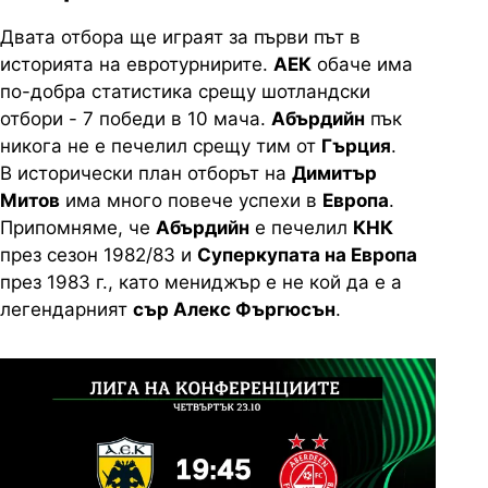
Двата отбора ще играят за първи път в
историята на евротурнирите.
АЕК
обаче има
по-добра статистика срещу шотландски
отбори - 7 победи в 10 мача.
Абърдийн
пък
никога не е печелил срещу тим от
Гърция
.
В исторически план отборът на
Димитър
Митов
има много повече успехи в
Европа
.
Припомняме, че
Абърдийн
е печелил
КНК
през сезон 1982/83 и
Суперкупата на Европа
през 1983 г., като мениджър е не кой да е а
легендарният
сър Алекс Фъргюсън
.