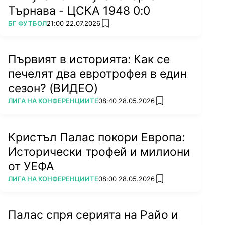
Търнава - ЦСКА 1948 0:0
ПОВЕЧЕ ОТ
БГ ФУТБОЛ
21:00 22.07.2026
add favorites
Първият в историята: Как се
печелят два евротрофея в един
сезон? (ВИДЕО)
ПОВЕЧЕ ОТ
ЛИГА НА КОНФЕРЕНЦИИТЕ
08:40 28.05.2026
add favorites
Кристъл Палас покори Европа:
Исторически трофей и милиони
от УЕФА
ПОВЕЧЕ ОТ
ЛИГА НА КОНФЕРЕНЦИИТЕ
08:00 28.05.2026
add favorites
Палас спря серията на Райо и