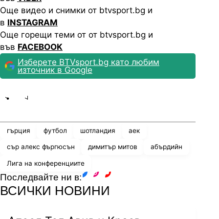
Още видео и снимки от btvsport.bg и
в
INSTAGRAM
Още горещи теми от от btvsport.bg и
във
FACEBOOK
Изберете BTVsport.bg като любим
източник в Google
Share
save
гърция
футбол
шотландия
аек
сър алекс фъргюсън
димитър митов
абърдийн
Лига на конференциите
Последвайте ни в:
facebook
instagram
youtube
ВСИЧКИ НОВИНИ