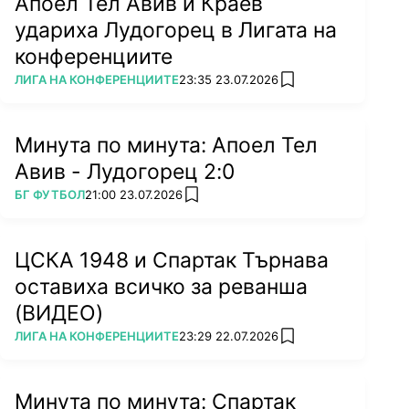
Апоел Тел Авив и Краев
удариха Лудогорец в Лигата на
конференциите
ПОВЕЧЕ ОТ
ЛИГА НА КОНФЕРЕНЦИИТЕ
23:35 23.07.2026
add favorites
Минута по минута: Апоел Тел
Авив - Лудогорец 2:0
ПОВЕЧЕ ОТ
БГ ФУТБОЛ
21:00 23.07.2026
add favorites
ЦСКА 1948 и Спартак Търнава
оставиха всичко за реванша
(ВИДЕО)
ПОВЕЧЕ ОТ
ЛИГА НА КОНФЕРЕНЦИИТЕ
23:29 22.07.2026
add favorites
Минута по минута: Спартак