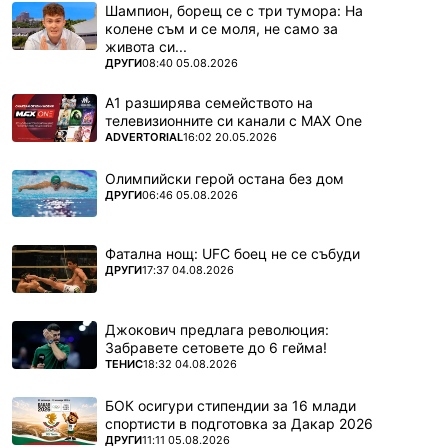
Шампион, борещ се с три тумора: На
колене съм и се моля, не само за
живота си...
ПОВЕЧЕ ОТ
ДРУГИ
08:40 05.08.2026
А1 разширява семейството на
телевизионните си канали с MAX One
ПОВЕЧЕ ОТ
ADVERTORIAL
16:02 20.05.2026
Олимпийски герой остана без дом
ПОВЕЧЕ ОТ
ДРУГИ
06:46 05.08.2026
Фатална нощ: UFC боец не се събуди
ПОВЕЧЕ ОТ
ДРУГИ
17:37 04.08.2026
Джокович предлага революция:
Забравете сетовете до 6 гейма!
ПОВЕЧЕ ОТ
ТЕНИС
18:32 04.08.2026
БОК осигури стипендии за 16 млади
спортисти в подготовка за Дакар 2026
ПОВЕЧЕ ОТ
ДРУГИ
11:11 05.08.2026