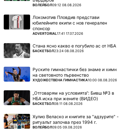
ПОВЕЧЕ ОТ
ВОЛЕЙБОЛ
09:12 08.08.2026
Локомотив Пловдив представи
юбилейните екипи с нов генерален
спонсор
ПОВЕЧЕ ОТ
ADVERTORIAL
17:41 17.07.2026
Стана ясно какво е погубило ас от НБА
ПОВЕЧЕ ОТ
БАСКЕТБОЛ
23:24 08.08.2026
Руските гимнастички без знаме и химн
на световното първенство
ПОВЕЧЕ ОТ
ХУДОЖЕСТВЕНА ГИМНАСТИКА
10:00 08.08.2026
„Отговарям на условията“: Бивш №3 в
НБА иска при жените (ВИДЕО)
ПОВЕЧЕ ОТ
БАСКЕТБОЛ
08:11 08.08.2026
Хулио Веласко и книгите за "адзурите" -
ритуалът започва през 1994 г.
ПОВЕЧЕ ОТ
ВОЛЕЙБОЛ
09:05 09.08.2026