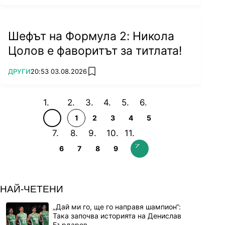
Шефът на Формула 2: Никола
Цолов е фаворитът за титлата!
ПОВЕЧЕ ОТ
ДРУГИ
20:53 03.08.2026
add favorites
1
2
3
4
5
6
7
8
9
НАЙ-ЧЕТЕНИ
„Дай ми го, ще го направя шампион“:
Така започва историята на Денислав
Бърдаров