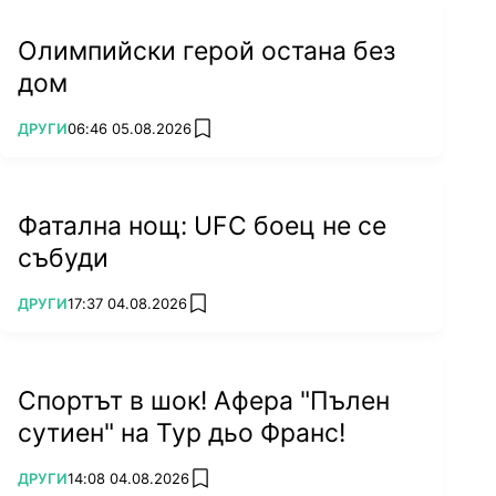
Олимпийски герой остана без
дом
ПОВЕЧЕ ОТ
ДРУГИ
06:46 05.08.2026
add favorites
Фатална нощ: UFC боец не се
събуди
ПОВЕЧЕ ОТ
ДРУГИ
17:37 04.08.2026
add favorites
Спортът в шок! Афера "Пълен
сутиен" на Тур дьо Франс!
ПОВЕЧЕ ОТ
ДРУГИ
14:08 04.08.2026
add favorites