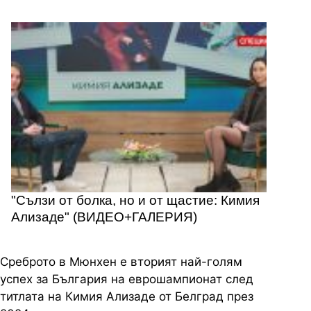
"Сълзи от болка, но и от щастие: Кимия
Ализаде" (ВИДЕО+ГАЛЕРИЯ)
Среброто в Мюнхен е втoрият най-голям
успех за България на еврошампионат след
титлата на Кимия Ализаде от Белград през