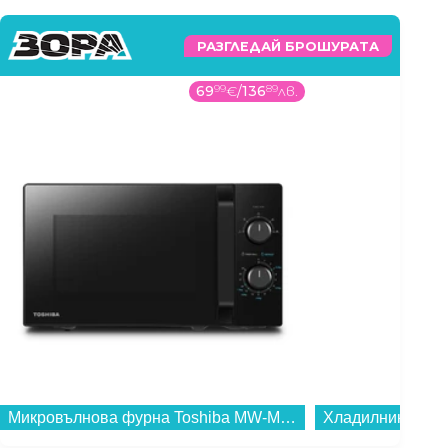
РАЗГЛЕДАЙ БРОШУРАТА
69
99
€
/
136
89
лв.
Микровълнова фурна Toshiba MW-MM20PBK , 20 Литри, 800 W...