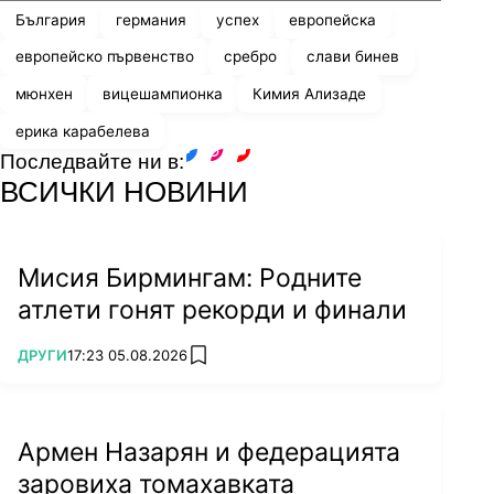
България
германия
успех
европейска
европейско първенство
сребро
слави бинев
мюнхен
вицешампионка
Кимия Ализаде
ерика карабелева
Последвайте ни в:
facebook
instagram
youtube
ВСИЧКИ НОВИНИ
Мисия Бирмингам: Родните
атлети гонят рекорди и финали
ПОВЕЧЕ ОТ
ДРУГИ
17:23 05.08.2026
add favorites
Армен Назарян и федерацията
заровиха томахавката