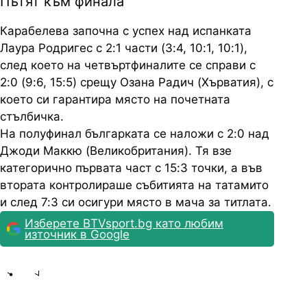
Пътят към финала
Карабелева започна с успех над испанката
Лаура Родригес с 2:1 части (3:4, 10:1, 10:1),
след което на четвъртфиналите се справи с
2:0 (9:6, 15:5) срещу Озана Радич (Хърватия), с
което си гарантира място на почетната
стълбичка.
На полуфинал българката се наложи с 2:0 над
Джоди Маккю (Великобритания). Тя взе
категорично първата част с 15:3 точки, а във
втората контролираше събитията на татамито
и след 7:3 си осигури място в мача за титлата.
Изберете BTVsport.bg като любим
източник в Google
Share
save