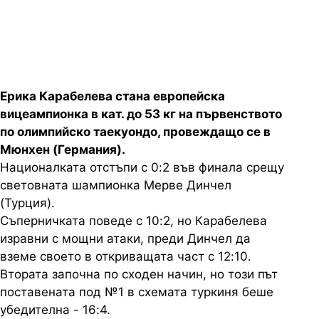
финала
Ерика Карабелева стана европейска
вицеампионка в кат. до 53 кг на първенството
по олимпийско таекуондо, провеждащо се в
Мюнхен (Германия).
Националката отстъпи с 0:2 във финала срещу
световната шампионка Мерве Динчел
(Турция).
Съперничката поведе с 10:2, но Карабелева
изравни с мощни атаки, преди Динчел да
вземе своето в откриващата част с 12:10.
Втората започна по сходен начин, но този път
поставената под №1 в схемата туркиня беше
убедителна - 16:4.