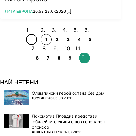
ПОВЕЧЕ ОТ
ЛИГА ЕВРОПА
20:58 23.07.2026
add favorites
1
2
3
4
5
6
7
8
9
НАЙ-ЧЕТЕНИ
Олимпийски герой остана без дом
ПОВЕЧЕ ОТ
ДРУГИ
06:46 05.08.2026
Локомотив Пловдив представи
юбилейните екипи с нов генерален
спонсор
ПОВЕЧЕ ОТ
ADVERTORIAL
17:41 17.07.2026