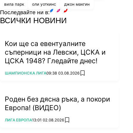
вила парк
оли уоткинс
джон макгин
Последвайте ни в:
facebook
instagram
youtube
ВСИЧКИ НОВИНИ
Кои ще са евентуалните
съперници на Левски, ЦСКА и
ЦСКА 1948? Гледайте днес!
ПОВЕЧЕ ОТ
ШАМПИОНСКА ЛИГА
09:38 03.08.2026
add favorites
Роден без дясна ръка, а покори
Европа! (ВИДЕО)
ПОВЕЧЕ ОТ
ЛИГА ЕВРОПА
13:01 02.08.2026
add favorites