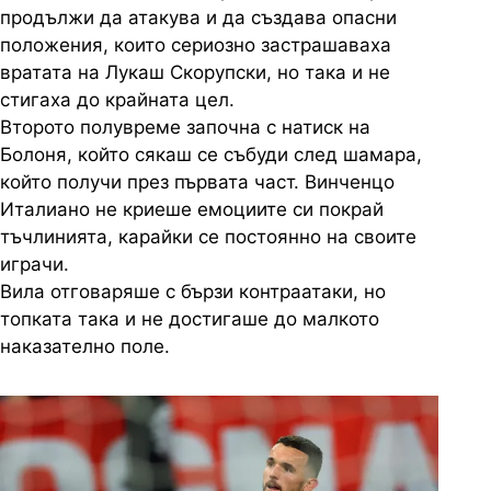
продължи да атакува и да създава опасни
положения, които сериозно застрашаваха
вратата на Лукаш Скорупски, но така и не
стигаха до крайната цел.
Второто полувреме започна с натиск на
Болоня, който сякаш се събуди след шамара,
който получи през първата част. Винченцо
Италиано не криеше емоциите си покрай
тъчлинията, карайки се постоянно на своите
играчи.
Вила отговаряше с бързи контраатаки, но
топката така и не достигаше до малкото
наказателно поле.