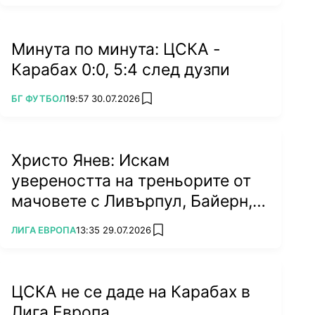
Минута по минута: ЦСКА -
Карабах 0:0, 5:4 след дузпи
ПОВЕЧЕ ОТ
БГ ФУТБОЛ
19:57 30.07.2026
add favorites
Христо Янев: Искам
увереността на треньорите от
мачовете с Ливърпул, Байерн,
Милан (ВИДЕО)
ПОВЕЧЕ ОТ
ЛИГА ЕВРОПА
13:35 29.07.2026
add favorites
ЦСКА не се даде на Карабах в
Лига Европа