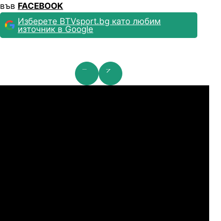
във
FACEBOOK
Изберете BTVsport.bg като любим
източник в Google
га Европа: 2nd Qualifying Round
Ли
07.2026
19:00
06.
Карабах
06.
ЦСКA
07.2026
20:00
Тромсьо
06.