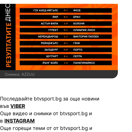
Снимка: AZZUU
Последвайте btvsport.bg за още новини
във
VIBER
Още видео и снимки от btvsport.bg и
в
INSTAGRAM
Още горещи теми от от btvsport.bg и