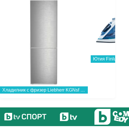
Ютия Finlux FSI2
Хладилник с фризер Liebherr KGNsf 52Vd03 , 330 l, D , No Frost , Инокс...