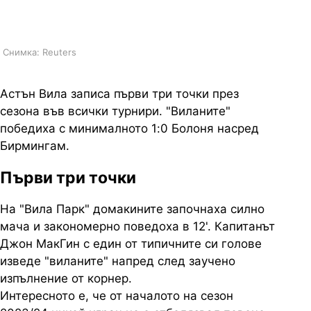
сезона
Снимка: Reuters
Астън Вила записа първи три точки през
сезона във всички турнири. "Виланите"
победиха с минималното 1:0 Болоня насред
Бирмингам.
Първи три точки
На "Вила Парк" домакините започнаха силно
мача и закономерно поведоха в 12'. Капитанът
Джон МакГин с един от типичните си голове
изведе "виланите" напред след заучено
изпълнение от корнер.
Интересното е, че от началото на сезон