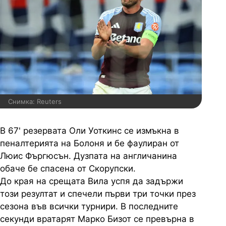
Снимка: Reuters
В 67' резервата Оли Уоткинс се измъкна в
пеналтерията на Болоня и бе фаулиран от
Люис Фъргюсън. Дузпата на англичанина
обаче бе спасена от Скорупски.
До края на срещата Вила успя да задържи
този резултат и спечели първи три точки през
сезона във всички турнири. В последните
секунди вратарят Марко Бизот се превърна в