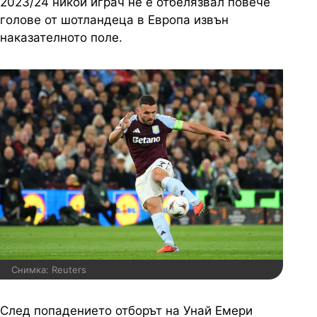
2023/24 никой играч не е отбелязвал повече
голове от шотландеца в Европа извън
наказателното поле.
Снимка: Reuters
След попадението отборът на Унай Емери