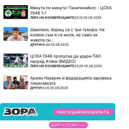
Минута по минута: Панатинайкос - ЦСКА
1948 1:1
ПОВЕЧЕ ОТ
ЛИГА НА КОНФЕРЕНЦИИТЕ
20:10 05.08.2026
Шампион, борещ се с три тумора: На
колене съм и се моля, не само за
живота си...
ПОВЕЧЕ ОТ
ДРУГИ
08:40 05.08.2026
ЦСКА 1948 пропусна да удари ПАО
насред Атина (ВИДЕО)
ПОВЕЧЕ ОТ
ЛИГА НА КОНФЕРЕНЦИИТЕ
23:26 05.08.2026
Армен Назарян и федерацията заровиха
томахавката
ПОВЕЧЕ ОТ
ДРУГИ
14:26 05.08.2026
РАЗГЛЕДАЙ БРОШУРАТА
629
00
€
/
1230
22
лв.
19
9