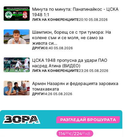
Минута по минута: Панатинайкос - ЦСКА
1948 1:1
ПОВЕЧЕ ОТ
ЛИГА НА КОНФЕРЕНЦИИТЕ
20:10 05.08.2026
Шампион, борещ се с три тумора: На
колене съм и се моля, не само за
живота си...
ПОВЕЧЕ ОТ
ДРУГИ
08:40 05.08.2026
ЦСКА 1948 пропусна да удари ПАО
насред Атина (ВИДЕО)
ПОВЕЧЕ ОТ
ЛИГА НА КОНФЕРЕНЦИИТЕ
23:26 05.08.2026
Армен Назарян и федерацията заровиха
томахавката
ПОВЕЧЕ ОТ
ДРУГИ
14:26 05.08.2026
РАЗГЛЕДАЙ БРОШУРАТА
114
99
€
/
224
91
лв.