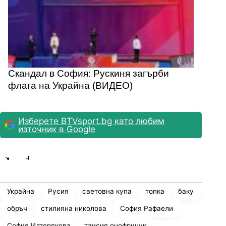
Скандал в София: Рускиня загърби
флага на Украйна (ВИДЕО)
Изберете BTVsport.bg като любим
източник в Google
Share
save
Украйна
Русия
световна купа
топка
баку
обръч
стилияна николова
София Рафаели
София Илтерякова
таисия онофричук