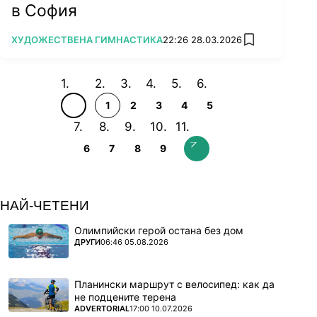
в София
ПОВЕЧЕ ОТ
ХУДОЖЕСТВЕНА ГИМНАСТИКА
22:26 28.03.2026
add favorites
1
2
3
4
5
6
7
8
9
НАЙ-ЧЕТЕНИ
Олимпийски герой остана без дом
ПОВЕЧЕ ОТ
ДРУГИ
06:46 05.08.2026
Планински маршрут с велосипед: как да
не подцените терена
ПОВЕЧЕ ОТ
ADVERTORIAL
17:00 10.07.2026