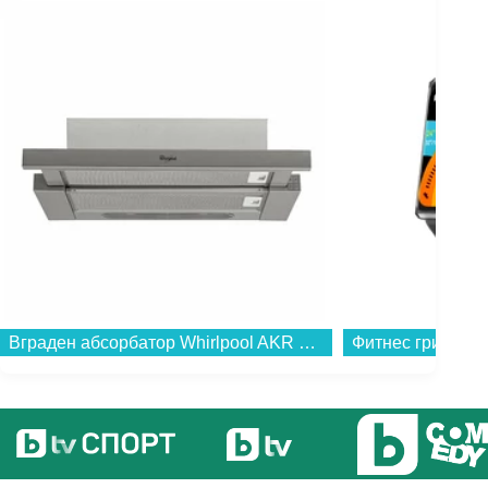
Вграден абсорбатор Whirlpool AKR 749/1 IX...