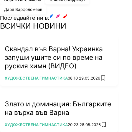
Даря Варфоломеев
Последвайте ни в:
facebook
instagram
youtube
ВСИЧКИ НОВИНИ
Скандал във Варна! Украинка
запуши ушите си по време на
руския химн (ВИДЕО)
ПОВЕЧЕ ОТ
ХУДОЖЕСТВЕНА ГИМНАСТИКА
08:10 29.05.2026
add favorites
Злато и доминация: Българките
на върха във Варна
ПОВЕЧЕ ОТ
ХУДОЖЕСТВЕНА ГИМНАСТИКА
20:23 28.05.2026
add favorites