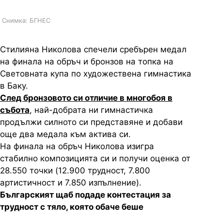
Снимка: БГНЕС
Стилияна Николова спечели сребърен медал
на финала на обръч и бронзов на топка на
Световната купа по художествена гимнастика
в Баку.
След бронзовото си отличие в многобоя в
събота
, най-добрата ни гимнастичка
продължи силното си представяне и добави
още два медала към актива си.
На финала на обръч Николова изигра
стабилно композицията си и получи оценка от
28.550 точки (12.900 трудност, 7.800
артистичност и 7.850 изпълнение).
Българският щаб подаде контестация за
трудност с тяло, която обаче беше