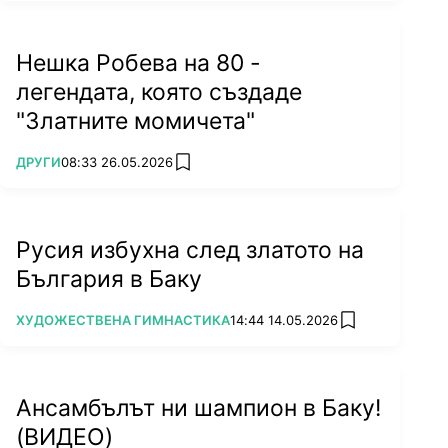
Нешка Робева на 80 -
легендата, която създаде
"Златните момичета"
ПОВЕЧЕ ОТ
ДРУГИ
08:33 26.05.2026
add favorites
Русия избухна след златото на
България в Баку
ПОВЕЧЕ ОТ
ХУДОЖЕСТВЕНА ГИМНАСТИКА
14:44 14.05.2026
add favorites
Ансамбълът ни шампион в Баку!
(ВИДЕО)