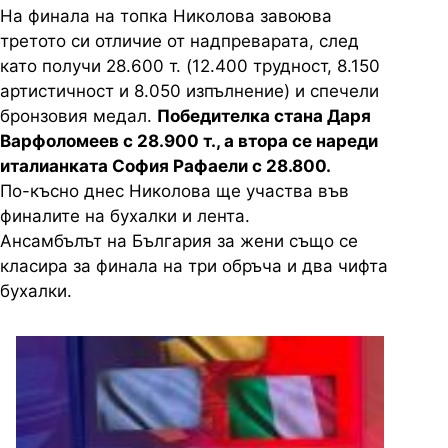
На финала на топка Николова завоюва
третото си отличие от надпреварата, след
като получи 28.600 т. (12.400 трудност, 8.150
артистичност и 8.050 изпълнение) и спечели
бронзовия медал.
Победителка стана Даря
Варфоломеев с 28.900 т., а втора се нареди
италианката София Рафаели с 28.800.
По-късно днес Николова ще участва във
финалите на бухалки и лента.
Ансамбълът на България за жени също се
класира за финала на три обръча и два чифта
бухалки.