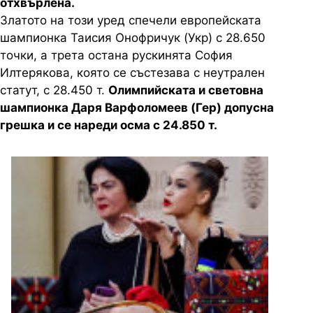
отхвърлена.
Златото на този уред спечели европейската
шампионка Таисия Онофричук (Укр) с 28.650
точки, а трета остана рускинята София
Илтерякова, която се състезава с неутрален
статут, с 28.450 т.
Олимпийската и световна
шампионка Даря Варфоломеев (Гер) допусна
грешка и се нареди осма с 24.850 т.