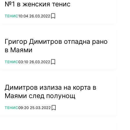
№1 в женския тенис
ПОВЕЧЕ ОТ
ТЕНИС
10:04 26.03.2022
add favorites
Григор Димитров отпадна рано
в Маями
ПОВЕЧЕ ОТ
ТЕНИС
03:10 26.03.2022
add favorites
Димитров излиза на корта в
Маями след полунощ
ПОВЕЧЕ ОТ
ТЕНИС
09:20 25.03.2022
add favorites