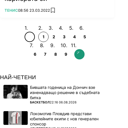
ПОВЕЧЕ ОТ
ТЕНИС
08:56 23.03.2022
add favorites
1
2
3
4
5
6
7
8
9
НАЙ-ЧЕТЕНИ
Бившата годеница на Дончич взе
изненадващо решение в съдебната
битка
ПОВЕЧЕ ОТ
БАСКЕТБОЛ
22:16 06.08.2026
Локомотив Пловдив представи
юбилейните екипи с нов генерален
спонсор