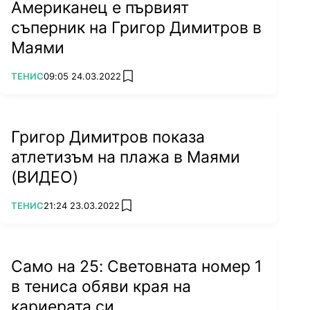
Американец е първият
съперник на Григор Димитров в
Маями
ПОВЕЧЕ ОТ
ТЕНИС
09:05 24.03.2022
add favorites
Григор Димитров показа
атлетизъм на плажа в Маями
(ВИДЕО)
ПОВЕЧЕ ОТ
ТЕНИС
21:24 23.03.2022
add favorites
Само на 25: Световната номер 1
в тениса обяви края на
кариерата си