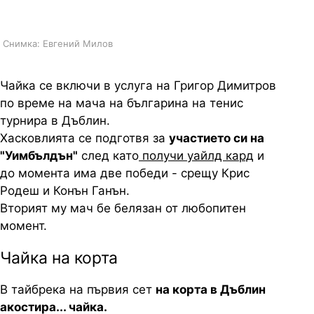
българина
Снимка: Евгений Милов
Чайка се включи в услуга на Григор Димитров
по време на мача на българина на тенис
турнира в Дъблин.
Хасковлията се подготвя за
участието си на
"Уимбълдън"
след като
получи уайлд кард
и
до момента има две победи - срещу Крис
Родеш и Конън Ганън.
Вторият му мач бе белязан от любопитен
момент.
Чайка на корта
В тайбрека на първия сет
на корта в Дъблин
акостира... чайка.