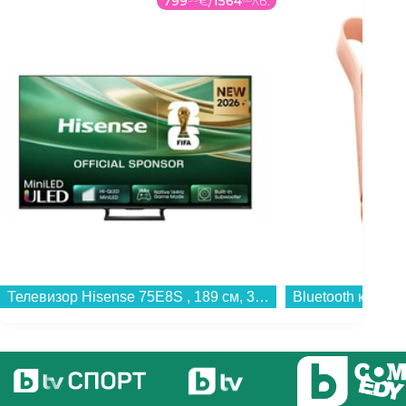
799
€
/
1564
лв.
Телевизор Hisense 75E8S , 189 см, 3840x2160 UHD-4K , 75 inch, Mini LED , Smart TV , VIDAA...