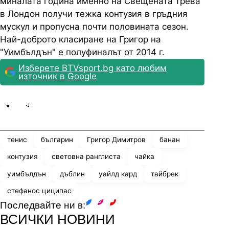
миналата година именно на Свещената трева
в Лондон получи тежка контузия в гръдния
мускул и пропусна почти половината сезон.
Най-доброто класиране на Григор на
"Уимбълдън" е полуфиналът от 2014 г.
Изберете BTVsport.bg като любим
източник в Google
Share
save
тенис
българин
Григор Димитров
банан
контузия
световна ранглиста
чайка
уимбълдън
дъблин
уайлд кард
тайбрек
стефанос циципас
Последвайте ни в:
facebook
instagram
youtube
ВСИЧКИ НОВИНИ