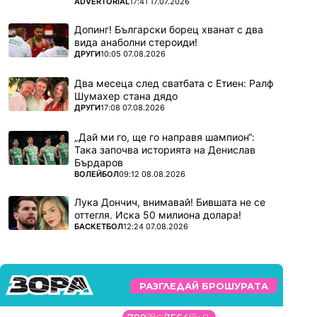
ПОВЕЧЕ ОТ
ADVERTORIAL
17:41 17.07.2026
Допинг! Български борец хванат с два
вида анаболни стероиди!
ПОВЕЧЕ ОТ
ДРУГИ
10:05 07.08.2026
Два месеца след сватбата с Етиен: Ралф
Шумахер стана дядо
ПОВЕЧЕ ОТ
ДРУГИ
17:08 07.08.2026
„Дай ми го, ще го направя шампион“:
Така започва историята на Денислав
Бърдаров
ПОВЕЧЕ ОТ
ВОЛЕЙБОЛ
09:12 08.08.2026
Лука Дончич, внимавай! Бившата не се
оттегля. Иска 50 милиона долара!
ПОВЕЧЕ ОТ
БАСКЕТБОЛ
12:24 07.08.2026
РАЗГЛЕДАЙ БРОШУРАТА
99
65