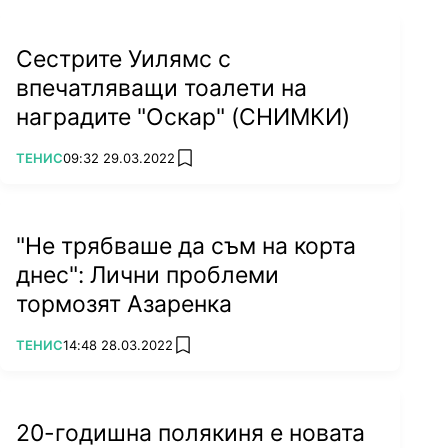
Сестрите Уилямс с
впечатляващи тоалети на
наградите "Оскар" (СНИМКИ)
ПОВЕЧЕ ОТ
ТЕНИС
09:32 29.03.2022
add favorites
"Не трябваше да съм на корта
днес": Лични проблеми
тормозят Азаренка
ПОВЕЧЕ ОТ
ТЕНИС
14:48 28.03.2022
add favorites
20-годишна полякиня е новата