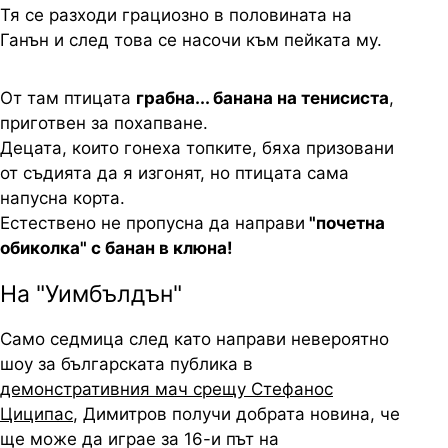
Тя се разходи грациозно в половината на
Ганън и след това се насочи към пейката му.
От там птицата
грабна... банана на тенисиста
,
приготвен за похапване.
Децата, които гонеха топките, бяха призовани
от съдията да я изгонят, но птицата сама
напусна корта.
Естествено не пропусна да направи
"почетна
обиколка" с банан в клюна!
На "Уимбълдън"
Само седмица след като направи невероятно
шоу за българската публика в
демонстративния мач срещу Стефанос
Циципас
, Димитров получи добрата новина, че
ще може да играе за 16-и път на