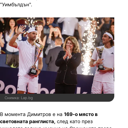
"Уимбълдън".
Снимка: Lap.bg
В момента Димитров е на
169-о място в
световната ранглиста,
след като през