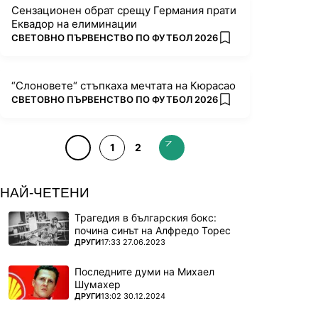
Сензационен обрат срещу Германия прати
Еквадор на елиминации
ПОВЕЧЕ ОТ
СВЕТОВНО ПЪРВЕНСТВО ПО ФУТБОЛ 2026
add favorites
“Слоновете“ стъпкаха мечтата на Кюрасао
ПОВЕЧЕ ОТ
СВЕТОВНО ПЪРВЕНСТВО ПО ФУТБОЛ 2026
add favorites
1
2
НАЙ-ЧЕТЕНИ
Трагедия в българския бокс:
почина синът на Алфредо Торес
ПОВЕЧЕ ОТ
ДРУГИ
17:33 27.06.2023
Последните думи на Михаел
Шумахер
ПОВЕЧЕ ОТ
ДРУГИ
13:02 30.12.2024