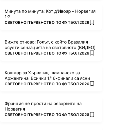
Минута по минута: Кот д'Ивоар - Норвегия
1:2
ПОВЕЧЕ ОТ
СВЕТОВНО ПЪРВЕНСТВО ПО ФУТБОЛ 2026
add favorites
Вижте отново: Голът, с който Бразилия
осуети сензацията на световното (ВИДЕО)
ПОВЕЧЕ ОТ
СВЕТОВНО ПЪРВЕНСТВО ПО ФУТБОЛ 2026
add favorites
Кошмар за Хърватия, шампанско за
Аржентина! Всички 1/16-финали са ясни
ПОВЕЧЕ ОТ
СВЕТОВНО ПЪРВЕНСТВО ПО ФУТБОЛ 2026
add favorites
Франция не прости на резервите на
Норвегия
ПОВЕЧЕ ОТ
СВЕТОВНО ПЪРВЕНСТВО ПО ФУТБОЛ 2026
add favorites