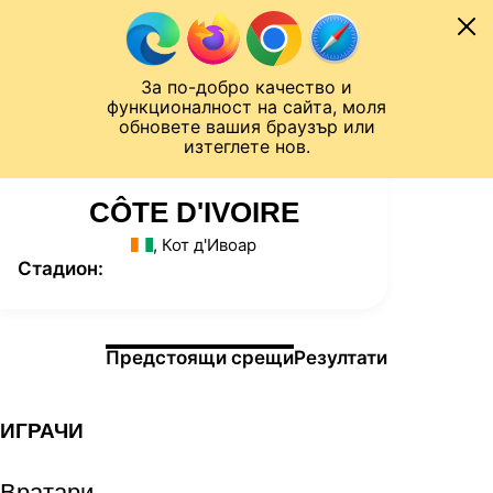
Към съдържанието
МОБИЛ
За по-добро качество и
Шампионска лига
Лига Европа
Лига на Конференциите
функционалност на сайта, моля
ЧАЛО
СТАТИСТИКИ
обновете вашия браузър или
изтеглете нов.
CÔTE D'IVOIRE
, Кот д'Ивоар
Стадион:
Информация за мача
Предстоящи срещи
Резултати
ИГРАЧИ
Вратари