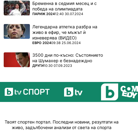
Бременна в седмия месец и с
победа на олимпиадата
ПОВЕЧЕ ОТ
ПАРИЖ 2024
12:40 30.07.2024
Легендарна атлетка разбра на
живо в ефир, че мъжът ѝ
изневерява (ВИДЕО)
ПОВЕЧЕ ОТ
ЕВРО 2024
09:38 25.06.2024
3500 дни по-късно: Състоянието
на Шумахер е безнадеждно
ПОВЕЧЕ ОТ
ДРУГИ
10:30 07.09.2023
Твоят спортен портал. Последни новини, резултати на
живо, задълбочени анализи от света на спорта