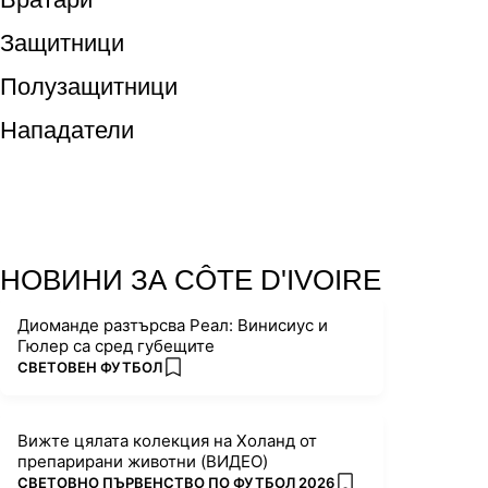
Защитници
Полузащитници
Нападатели
НОВИНИ ЗА CÔTE D'IVOIRE
Диоманде разтърсва Реал: Винисиус и
Гюлер са сред губещите
ПОВЕЧЕ ОТ
СВЕТОВЕН ФУТБОЛ
add favorites
Вижте цялата колекция на Холанд от
препарирани животни (ВИДЕО)
ПОВЕЧЕ ОТ
СВЕТОВНО ПЪРВЕНСТВО ПО ФУТБОЛ 2026