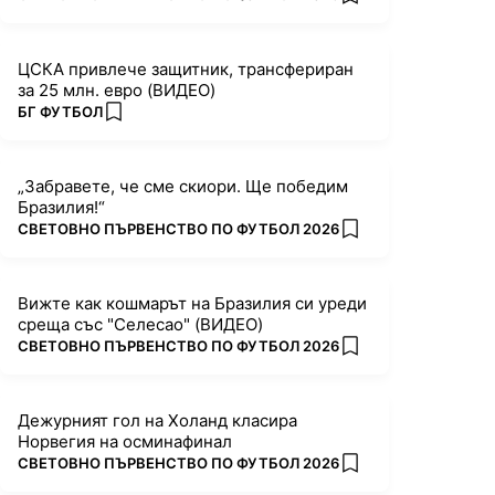
add favorites
ЦСКА привлече защитник, трансфериран
за 25 млн. евро (ВИДЕО)
ПОВЕЧЕ ОТ
БГ ФУТБОЛ
add favorites
„Забравете, че сме скиори. Ще победим
Бразилия!“
ПОВЕЧЕ ОТ
СВЕТОВНО ПЪРВЕНСТВО ПО ФУТБОЛ 2026
add favorites
Вижте как кошмарът на Бразилия си уреди
среща със "Селесао" (ВИДЕО)
ПОВЕЧЕ ОТ
СВЕТОВНО ПЪРВЕНСТВО ПО ФУТБОЛ 2026
add favorites
Дежурният гол на Холанд класира
Норвегия на осминафинал
ПОВЕЧЕ ОТ
СВЕТОВНО ПЪРВЕНСТВО ПО ФУТБОЛ 2026
add favorites