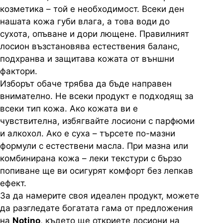
козметика – той е необходимост. Всеки ден
нашата кожа губи влага, а това води до
сухота, опъване и дори лющене. Правилният
лосион възстановява естествения баланс,
подхранва и защитава кожата от външни
фактори.
Изборът обаче трябва да бъде направен
внимателно. Не всеки продукт е подходящ за
всеки тип кожа. Ако кожата ви е
чувствителна, избягвайте лосиони с парфюми
и алкохол. Ако е суха – търсете по-мазни
формули с естествени масла. При мазна или
комбинирана кожа – леки текстури с бързо
попиване ще ви осигурят комфорт без лепкав
ефект.
За да намерите своя идеален продукт, можете
да разгледате богатата гама от предложения
на
Notino
, където ще откриете лосиони на