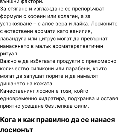
външни фактори.
За стягане и изглаждане се препоръчват
формули с кофеин или колаген, а за
успокояване – с алое вера и лайка. Лосионите
с естествени аромати като ванилия,
лавандула или цитрус могат да превърнат
нанасянето в малък ароматерапевтичен
ритуал.
Важно е да избягвате продукти с прекомерно
количество силикони или парабени, които
могат да запушат порите и да намалят
дишането на кожата.
Качественият лосион е този, който
едновременно хидратира, подхранва и оставя
приятно усещане без лепкав филм.
Кога и как правилно да се нанася
лосионът