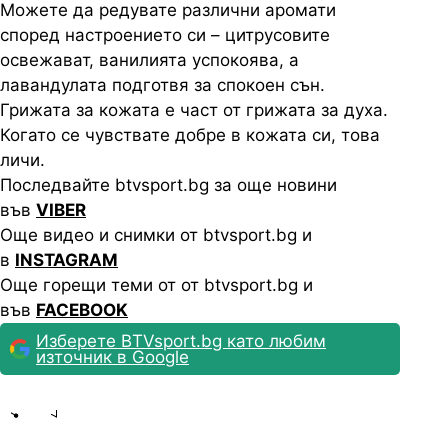
Можете да редувате различни аромати
според настроението си – цитрусовите
освежават, ванилията успокоява, а
лавандулата подготвя за спокоен сън.
Грижата за кожата е част от грижата за духа.
Когато се чувствате добре в кожата си, това
личи.
Последвайте btvsport.bg за още новини
във
VIBER
Още видео и снимки от btvsport.bg и
в
INSTAGRAM
Още горещи теми от от btvsport.bg и
във
FACEBOOK
Изберете BTVsport.bg като любим
източник в Google
Share
save