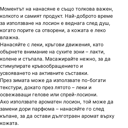
Моментът на нанасяне е също толкова важен,
колкото и самият продукт. Най-доброто време
за използване на лосион е веднага след душ,
когато порите са отворени, а кожата е леко
влажна.
Нанасяйте с леки, кръгови движения, като
обърнете внимание на сухите зони – лакти,
колене и стъпала. Масажирайте нежно, за да
стимулирате кръвообращението и
усвояването на активните съставки.
През зимата може да използвате по-богати
текстури, докато през лятото – леки и
освежаващи гелове или спрей-лосиони.
Ако използвате ароматен лосион, той може да
замени дори парфюма – нанасяйте го след
къпане, за да остави дълготраен аромат върху
кожата.