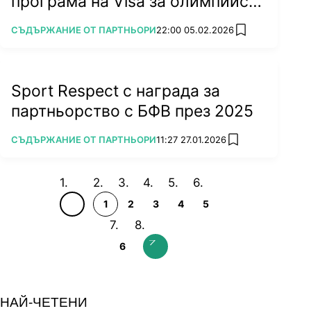
програма на Visa за олимпийски
спортисти
ПОВЕЧЕ ОТ
СЪДЪРЖАНИЕ ОТ ПАРТНЬОРИ
22:00 05.02.2026
add favorites
Sport Respect с награда за
партньорство с БФВ през 2025
ПОВЕЧЕ ОТ
СЪДЪРЖАНИЕ ОТ ПАРТНЬОРИ
11:27 27.01.2026
add favorites
1
2
3
4
5
6
НАЙ-ЧЕТЕНИ