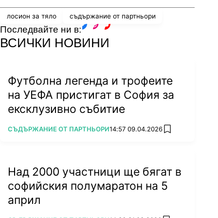
лосион за тяло
съдържание от партньори
Последвайте ни в:
facebook
instagram
youtube
ВСИЧКИ НОВИНИ
Футболна легенда и трофеите
на УЕФА пристигат в София за
ексклузивно събитие
ПОВЕЧЕ ОТ
СЪДЪРЖАНИЕ ОТ ПАРТНЬОРИ
14:57 09.04.2026
add favorites
Над 2000 участници ще бягат в
софийския полумаратон на 5
април