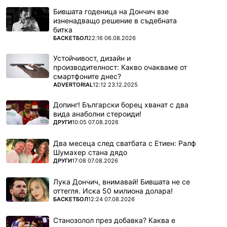
Бившата годеница на Дончич взе
изненадващо решение в съдебната
битка
ПОВЕЧЕ ОТ
БАСКЕТБОЛ
22:16 06.08.2026
Устойчивост, дизайн и
производителност: Какво очакваме от
смартфоните днес?
ПОВЕЧЕ ОТ
ADVERTORIAL
12:12 23.12.2025
Допинг! Български борец хванат с два
вида анаболни стероиди!
ПОВЕЧЕ ОТ
ДРУГИ
10:05 07.08.2026
Два месеца след сватбата с Етиен: Ралф
Шумахер стана дядо
ПОВЕЧЕ ОТ
ДРУГИ
17:08 07.08.2026
Лука Дончич, внимавай! Бившата не се
оттегля. Иска 50 милиона долара!
ПОВЕЧЕ ОТ
БАСКЕТБОЛ
12:24 07.08.2026
Станозолол през добавка? Каква е