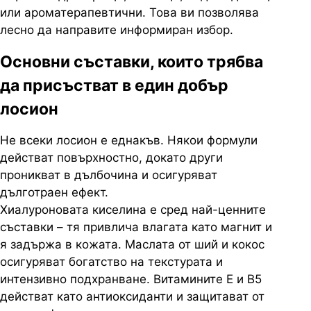
или ароматерапевтични. Това ви позволява
лесно да направите информиран избор.
Основни съставки, които трябва
да присъстват в един добър
лосион
Не всеки лосион е еднакъв. Някои формули
действат повърхностно, докато други
проникват в дълбочина и осигуряват
дълготраен ефект.
Хиалуроновата киселина е сред най-ценните
съставки – тя привлича влагата като магнит и
я задържа в кожата. Маслата от ший и кокос
осигуряват богатство на текстурата и
интензивно подхранване. Витамините E и B5
действат като антиоксиданти и защитават от