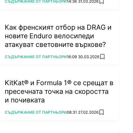
ПОВЕЧЕ ОТ
СЪДЪРЖАНИЕ ОТ ПАРТНЬОРИ
14:36 31.03.2026
add favorites
Как френският отбор на DRAG и
новите Enduro велосипеди
атакуват световните върхове?
ПОВЕЧЕ ОТ
СЪДЪРЖАНИЕ ОТ ПАРТНЬОРИ
16:09 30.03.2026
add favorites
KitKat® и Formula 1® се срещат в
пресечната точка на скоростта
и почивката
ПОВЕЧЕ ОТ
СЪДЪРЖАНИЕ ОТ ПАРТНЬОРИ
08:31 27.02.2026
add favorites