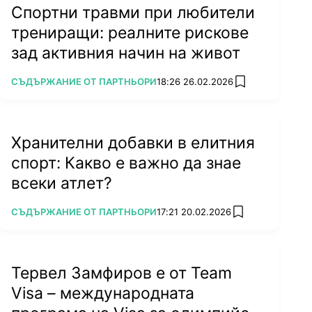
Спортни травми при любители
трениращи: реалните рискове
зад активния начин на живот
ПОВЕЧЕ ОТ
СЪДЪРЖАНИЕ ОТ ПАРТНЬОРИ
18:26 26.02.2026
add favorites
Хранителни добавки в елитния
спорт: Какво е важно да знае
всеки атлет?
ПОВЕЧЕ ОТ
СЪДЪРЖАНИЕ ОТ ПАРТНЬОРИ
17:21 20.02.2026
add favorites
Тервел Замфиров е от Team
Visa – международната