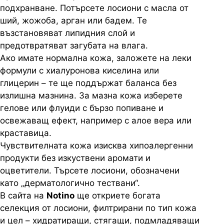
подхранване. Потърсете лосиони с масла от
ший, жожоба, арган или бадем. Те
възстановяват липидния слой и
предотвратяват загубата на влага.
Ако имате нормална кожа, заложете на леки
формули с хиалуронова киселина или
глицерин – те ще поддържат баланса без
излишна мазнина. За мазна кожа изберете
гелове или флуиди с бързо попиване и
освежаващ ефект, например с алое вера или
краставица.
Чувствителната кожа изисква хипоалергенни
продукти без изкуствени аромати и
оцветители. Търсете лосиони, обозначени
като „дерматологично тествани“.
В сайта на
Notino
ще откриете богата
селекция от лосиони, филтрирани по тип кожа
и цел – хидратиращи, стягащи, подмладяващи