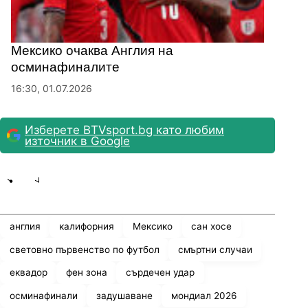
Мексико очаква Англия на
осминафиналите
16:30, 01.07.2026
Изберете BTVsport.bg като любим
източник в Google
Share
save
англия
калифорния
Мексико
сан хосе
световно първенство по футбол
смъртни случаи
еквадор
фен зона
сърдечен удар
осминафинали
задушаване
мондиал 2026