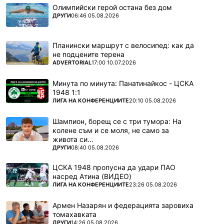
Олимпийски герой остана без дом
ПОВЕЧЕ ОТ
ДРУГИ
06:46 05.08.2026
Планински маршрут с велосипед: как да
не подцените терена
ПОВЕЧЕ ОТ
ADVERTORIAL
17:00 10.07.2026
Минута по минута: Панатинайкос - ЦСКА
1948 1:1
ПОВЕЧЕ ОТ
ЛИГА НА КОНФЕРЕНЦИИТЕ
20:10 05.08.2026
Шампион, борещ се с три тумора: На
колене съм и се моля, не само за
живота си...
ПОВЕЧЕ ОТ
ДРУГИ
08:40 05.08.2026
ЦСКА 1948 пропусна да удари ПАО
насред Атина (ВИДЕО)
ПОВЕЧЕ ОТ
ЛИГА НА КОНФЕРЕНЦИИТЕ
23:26 05.08.2026
Армен Назарян и федерацията заровиха
томахавката
ПОВЕЧЕ ОТ
ДРУГИ
14:26 05.08.2026