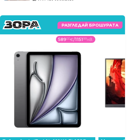
РАЗГЛЕДАЙ БРОШУРАТА
589
00
€
/
1151
99
лв.