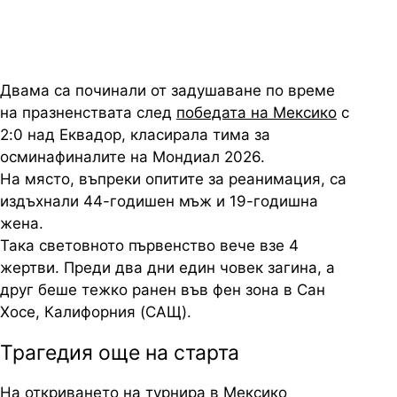
Двама са починали от задушаване по време
на празненствата след
победата на Мексико
с
2:0 над Еквадор, класирала тима за
осминафиналите на Мондиал 2026.
На място, въпреки опитите за реанимация, са
издъхнали 44-годишен мъж и 19-годишна
жена.
Така световното първенство вече взе 4
жертви. Преди два дни един човек загина, а
друг беше тежко ранен във фен зона в Сан
Хосе, Калифорния (САЩ).
Трагедия още на старта
На
откриването
на турнира в Мексико