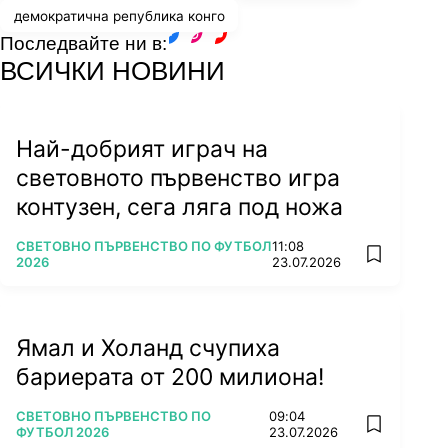
демократична република конго
Последвайте ни в:
facebook
instagram
youtube
ВСИЧКИ НОВИНИ
Най-добрият играч на
световното първенство игра
контузен, сега ляга под ножа
ПОВЕЧЕ ОТ
СВЕТОВНО ПЪРВЕНСТВО ПО ФУТБОЛ
11:08
add favorit
2026
23.07.2026
Ямал и Холанд счупиха
бариерата от 200 милиона!
ПОВЕЧЕ ОТ
СВЕТОВНО ПЪРВЕНСТВО ПО
09:04
add favorit
ФУТБОЛ 2026
23.07.2026