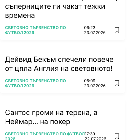
съперниците ги чакат тежки
времена
ПОВЕЧЕ ОТ
СВЕТОВНО ПЪРВЕНСТВО ПО
06:23
add favorit
ФУТБОЛ 2026
23.07.2026
Дейвид Бекъм спечели повече
от цяла Англия на световното!
ПОВЕЧЕ ОТ
СВЕТОВНО ПЪРВЕНСТВО ПО
06:09
add favorit
ФУТБОЛ 2026
23.07.2026
Сантос громи на терена, а
Неймар... на покер
ПОВЕЧЕ ОТ
СВЕТОВНО ПЪРВЕНСТВО ПО ФУТБОЛ
17:39
add favorit
2026
22.07.2026