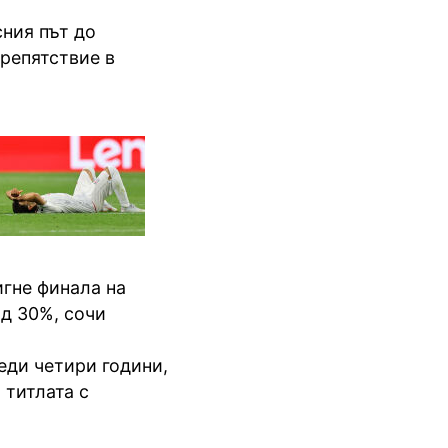
ния път до
препятствие в
гне финала на
д 30%, сочи
еди четири години,
 титлата с