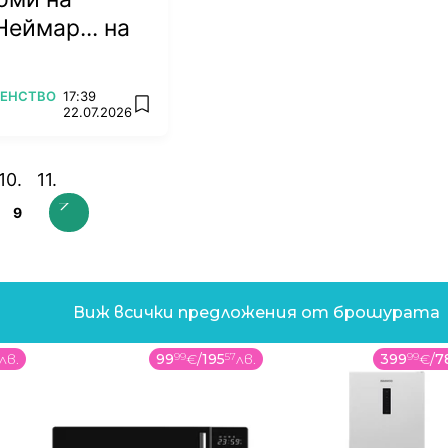
Неймар... на
ВЕНСТВО
17:39
add favorites
22.07.2026
9
Виж всички предложения от брошурата
лв.
99
99
€
/
195
57
лв.
399
99
€
/
7