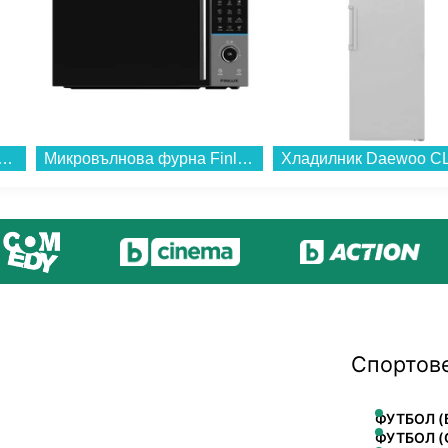
Realme 14 5G 256/8 TITAN , 256 GB, 8 GB...
Микровълнова фурна Finlux FMO-2590DG , 25 Литри, 25 литра , 850 W...
Спортов
ФУТБОЛ (
ФУТБОЛ (