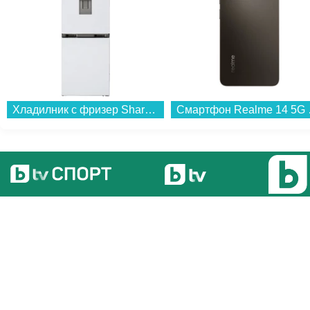
Хладилник с фризер Sharp SJ-NBA21DMDWE , 331 l, E , No Frost , Бял...
Смартфон 