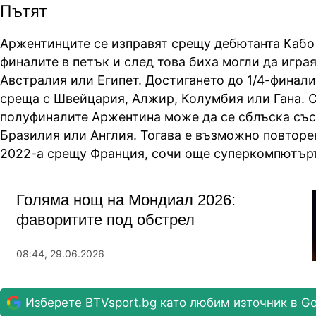
Пътят
Аржентинците се изправят срещу дебютанта Кабо 
финалите в петък и след това биха могли да игра
Австралия или Египет. Достигането до 1/4-финали
среща с Швейцария, Алжир, Колумбия или Гана. 
полуфиналите Аржентина може да се сблъска със
Бразилия или Англия. Тогава е възможно повторе
2022-а срещу Франция, сочи още суперкомпютър
Голяма нощ на Мондиал 2026:
фаворитите под обстрел
08:44, 29.06.2026
Изберете BTVsport.bg като любим източник в Go