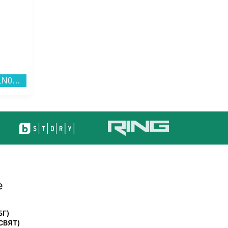
Хладилник Daewoo CLN0375EWPA0-EU , 390 l, E , Бял...
Хладилник с фризер Sharp SJ-FBB04DTXLE , 268 l, E , Инокс , Статична...
е
БГ)
СВЯТ)