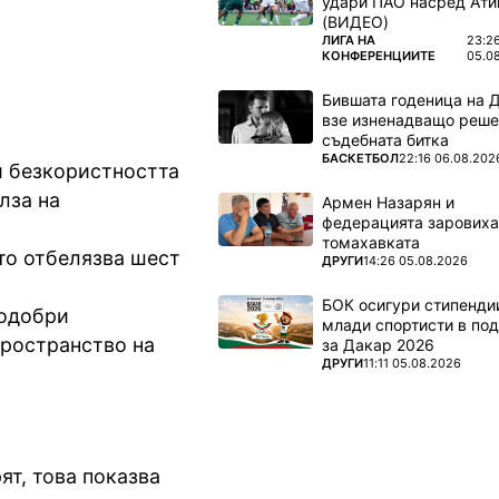
удари ПАО насред Ати
(ВИДЕО)
ПОВЕЧЕ ОТ
ЛИГА НА
23:2
КОНФЕРЕНЦИИТЕ
05.0
Бившата годеница на 
взе изненадващо реше
съдебната битка
ПОВЕЧЕ ОТ
БАСКЕТБОЛ
22:16 06.08.202
и безкористността
лза на
Армен Назарян и
федерацията заровиха
томахавката
то отбелязва шест
ПОВЕЧЕ ОТ
ДРУГИ
14:26 05.08.2026
БОК осигури стипендии
подобри
млади спортисти в под
пространство на
за Дакар 2026
ПОВЕЧЕ ОТ
ДРУГИ
11:11 05.08.2026
ят, това показва