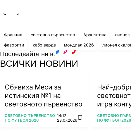
Share
save
Франция
световно първенство
Аржентина
лионел
фаворити
кабо верде
мондиал 2026
лионел скало
Последвайте ни в:
facebook
instagram
youtube
ВСИЧКИ НОВИНИ
Обявиха Меси за
Най-добри
истинския №1 на
световнот
световното първенство
игра конту
ляга под 
ПОВЕЧЕ ОТ
ПОВЕЧЕ ОТ
СВЕТОВНО ПЪРВЕНСТВО
14:12
СВЕТОВНО ПЪР
add favorites
ПО ФУТБОЛ 2026
23.07.2026
ПО ФУТБОЛ 2026