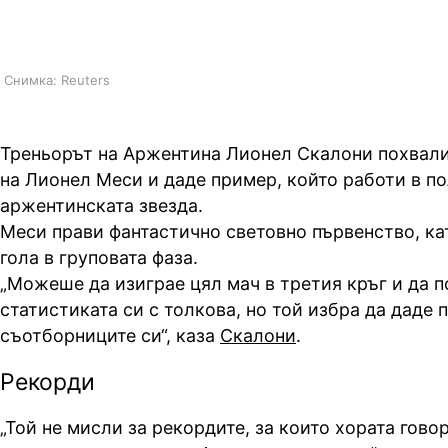
имат най-лесния път до финала
Снимка: Reuters
Треньорът на Аржентина Лионел Скалони похвал
на Лионел Меси и даде пример, който работи в по
аржентинската звезда.
Меси прави фантастично световно първенство, ка
гола в груповата фаза.
„Можеше да изиграе цял мач в третия кръг и да 
статистиката си с толкова, но той избра да даде 
съотборниците си“, каза
Скалони
.
Рекорди
„Той не мисли за рекордите, за които хората говор