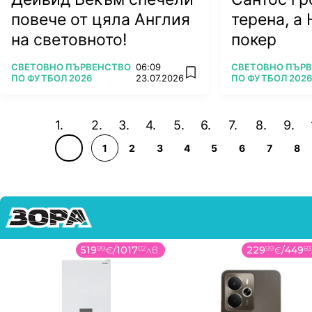
повече от цяла Англия
терена, а 
на световното!
покер
ПОВЕЧЕ ОТ
ПОВЕЧЕ ОТ
СВЕТОВНО ПЪРВЕНСТВО
06:09
СВЕТОВНО ПЪР
add favorites
ПО ФУТБОЛ 2026
23.07.2026
ПО ФУТБОЛ 2026
1
2
3
4
5
6
7
8
519
99
€
/
1017
02
лв.
229
99
€
/
449
83