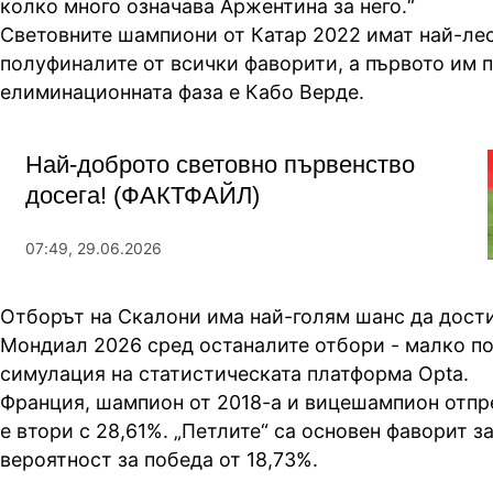
колко много означава Аржентина за него.“
Световните шампиони от Катар 2022 имат най-лес
полуфиналите от всички фаворити, а първото им 
елиминационната фаза е Кабо Верде.
Най-доброто световно първенство
досега! (ФАКТФАЙЛ)
07:49, 29.06.2026
Отборът на Скалони има най-голям шанс да дости
Мондиал 2026 сред останалите отбори - малко по
симулация на статистическата платформа Opta.
Франция, шампион от 2018-a и вицешампион отпр
е втори с 28,61%. „Петлите“ са основен фаворит за
вероятност за победа от 18,73%.