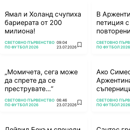
Ямал и Холанд счупиха
В Арженти
бариерата от 200
петиция с
милиона!
повторени
ПОВЕЧЕ ОТ
ПОВЕЧЕ ОТ
СВЕТОВНО ПЪРВЕНСТВО
09:04
СВЕТОВНО ПЪР
add favorites
ПО ФУТБОЛ 2026
23.07.2026
ПО ФУТБОЛ 2026
„Момичета, сега може
Ако Симе
да спрете да се
Аржентин
преструвате...“
съперници
тежки вр
ПОВЕЧЕ ОТ
ПОВЕЧЕ ОТ
СВЕТОВНО ПЪРВЕНСТВО
06:46
СВЕТОВНО ПЪР
add favorites
ПО ФУТБОЛ 2026
23.07.2026
ПО ФУТБОЛ 2026
Дейвид Бекъм спечели
Сантос гр