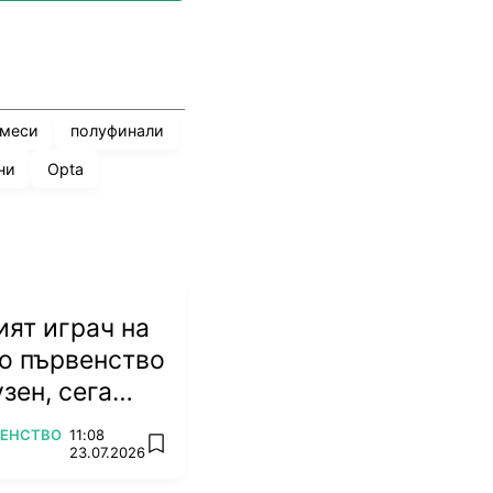
 меси
полуфинали
ни
Opta
ят играч на
о първенство
зен, сега
ножа
ВЕНСТВО
11:08
add favorites
23.07.2026