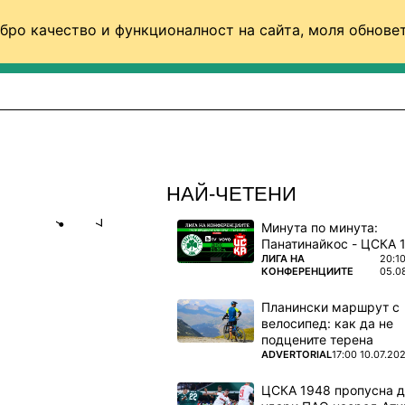
бро качество и функционалност на сайта, моля обновет
ФУТБОЛ (СВЯТ)
БАСКЕТБОЛ
ВОЛЕЙБОЛ
НАЙ-ЧЕТЕНИ
Минута по минута:
Share
save
ПОВЕЧЕ ОТ
ЛИГА НА
20:1
КОНФЕРЕНЦИИТЕ
05.0
Планински маршрут с
Е МНОГО
велосипед: как да не
подцените терена
ПОВЕЧЕ ОТ
ADVERTORIAL
17:00 10.07.20
шампиони
ЦСКА 1948 пропусна 