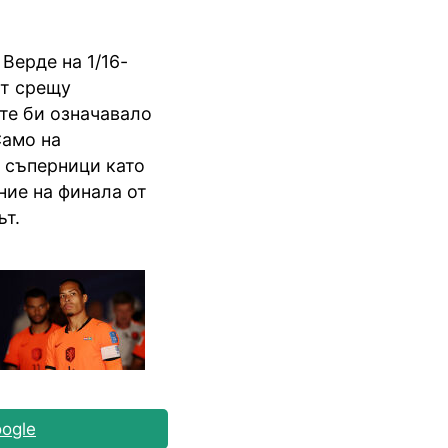
Верде на 1/16-
ят срещу
те би означавало
Само на
 съперници като
ние на финала от
ът.
ogle