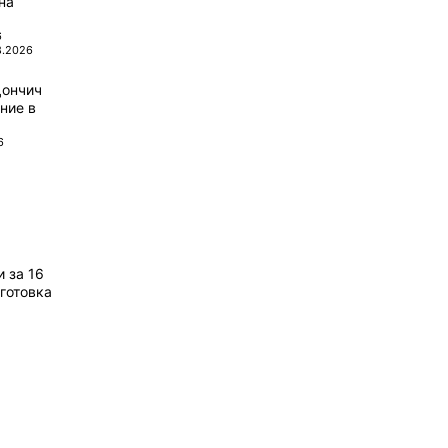
на
6
8.2026
Дончич
ние в
6
 за 16
готовка