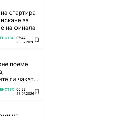
на стартира
 искане за
е на финала
ВЕНСТВО
07:44
add favorites
23.07.2026
оне поеме
а,
те ги чакат
емена
ВЕНСТВО
06:23
add favorites
23.07.2026
оми на