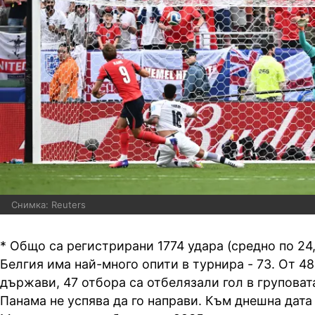
Снимка: Reuters
* Общо са регистрирани 1774 удара (средно по 24,
Белгия има най-много опити в турнира - 73. От 4
държави, 47 отбора са отбелязали гол в груповат
Панама не успява да го направи. Към днешна дата