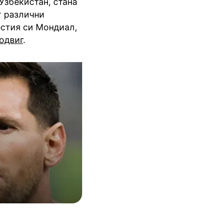
Узбекистан, стана
т различни
естия си Мондиал,
одвиг
.