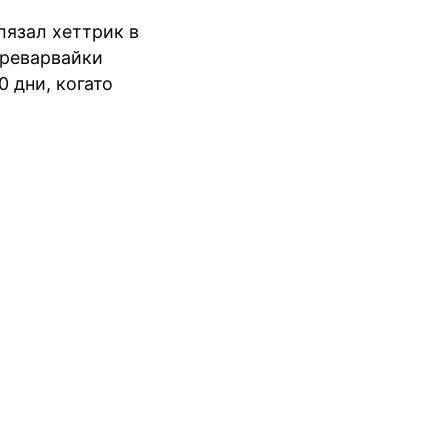
елязал хеттрик в
зпреварвайки
0 дни, когато