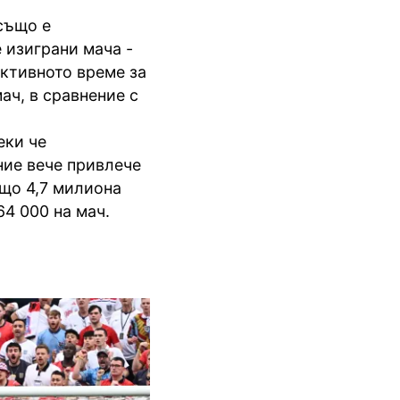
също е
 изиграни мача -
ективното време за
ач, в сравнение с
еки че
ние вече привлече
бщо 4,7 милиона
64 000 на мач.