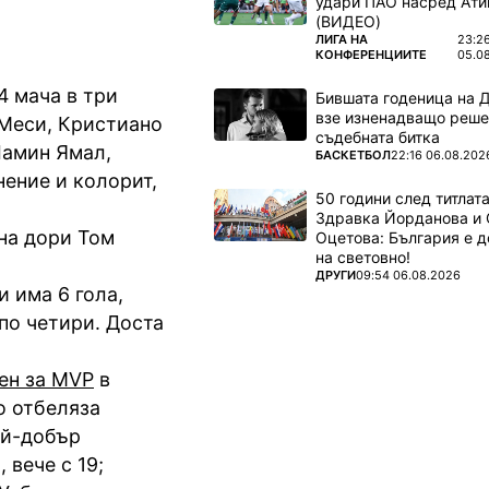
удари ПАО насред Ати
(ВИДЕО)
ПОВЕЧЕ ОТ
ЛИГА НА
23:2
КОНФЕРЕНЦИИТЕ
05.0
4 мача в три
Бившата годеница на 
взе изненадващо реше
 Меси, Кристиано
съдебната битка
Ламин Ямал,
ПОВЕЧЕ ОТ
БАСКЕТБОЛ
22:16 06.08.202
нение и колорит,
50 години след титлата
Здравка Йорданова и 
гна дори Том
Оцетова: България е 
на световно!
ПОВЕЧЕ ОТ
ДРУГИ
09:54 06.08.2026
 има 6 гола,
по четири. Доста
ен за MVP
в
о отбеляза
ай-добър
 вече с 19;