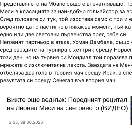
Представянето на Мбапе също е впечатляващо. То
Меси в класацията за най-добър голмайстор за в
След головете си тук, той изостава само с три и е
вероятно да го настигне в някакъв момент, тъй ка
едно или две световни първенства пред себе си.
Неговият партньор в атака, Усман Дембеле, също
сред звездите на турнира с хеттрик срещу Норвег
този ден, но на първия си Мондиал той поразява 
мрежата с изключителна лекота. Звездата на Ман
отбеляза два гола в първия мач срещу Ирак, а сл
резултата си срещу Сенегал във втория мач.
Вижте още веднъж: Поредният рецитал
на Лионел Меси на световното (ВИДЕО)
13:55, 28.06.2026