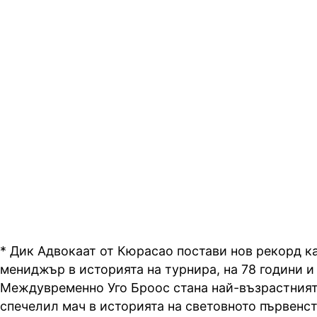
* Дик Адвокаат от Кюрасао постави нов рекорд к
мениджър в историята на турнира, на 78 години и 
Междувременно Уго Броос стана най-възрастният
спечелил мач в историята на световното първенст