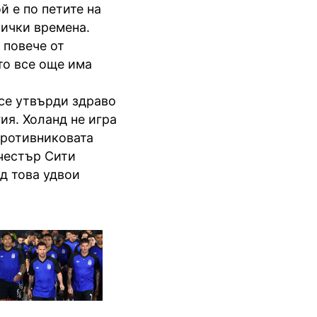
й е по петите на
сички времена.
 повече от
то все още има
 се утвърди здраво
ия. Холанд не игра
противниковата
честър Сити
ед това удвои