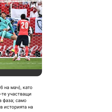
6 на мач), като
8-те участващи
а фаза; само
 в историята на