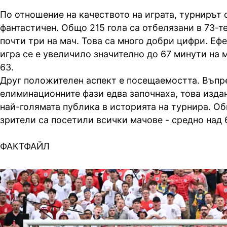
По отношение на качеството на играта, турнирът 
фантастичен. Общо 215 гола са отбелязани в 73-те
почти три на мач. Това са много добри цифри. Еф
игра се е увеличило значително до 67 минути на м
63.
Друг положителен аспект е посещаемостта. Въпр
елиминационните фази едва започнаха, това изда
най-голямата публика в историята на турнира. О
зрители са посетили всички мачове - средно над 
ФАКТФАЙЛ