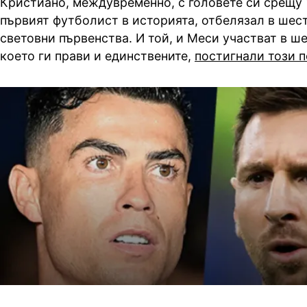
Кристиано, междувременно, с головете си срещу 
първият футболист в историята, отбелязал в шес
световни първенства. И той, и Меси участват в ш
което ги прави и единствените,
постигнали този п