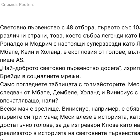
Снимка: Reuters
Световно първенство с 48 отбора, първото със 10
различни страни, това, което събра легенди като
Роналдо и Модрич с настоящи суперзвезди като 
Мбапе, Кейн и Холанд, е експлозия от голове, въл
пише AS.
„Най-доброто световно първенство досега“, изри
Брейди в социалните мрежи.
Само погледнете таблицата с голмайсторите. Меси
следван от Мбапе, Дембеле, Холанд и Винисиус с 
впечатляващо, нали?
Всеки мач е зрелище.
Винисиус, например, е обяв
първите си три мача; Меси влезе в историята, кат
достатъчно голове, за да изпревари Клозе като н
реализатор в историята на световните първенства,