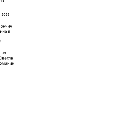
на
6
8.2026
Дончич
ние в
6
 на
Светла
домакин