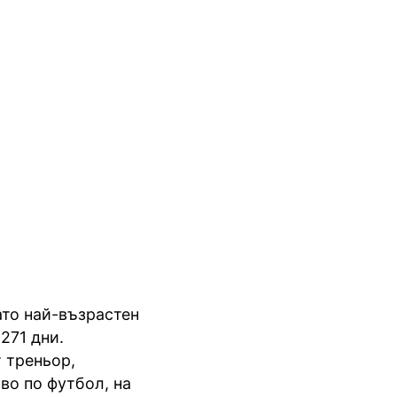
ато най-възрастен
271 дни.
 треньор,
во по футбол, на