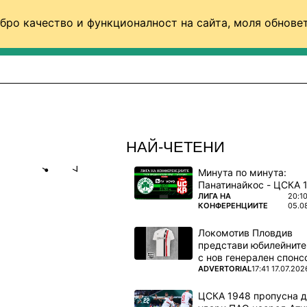
бро качество и функционалност на сайта, моля обновет
ФУТБОЛ (СВЯТ)
БАСКЕТБОЛ
ВОЛЕЙБОЛ
НАЙ-ЧЕТЕНИ
Минута по минута:
Share
save
ПОВЕЧЕ ОТ
ЛИГА НА
20:1
КОНФЕРЕНЦИИТЕ
05.0
ВЕНСТВО
Локомотив Пловдив
представи юбилейните
с нов генерален спонс
куп рекорди
ПОВЕЧЕ ОТ
ADVERTORIAL
17:41 17.07.202
ЦСКА 1948 пропусна 