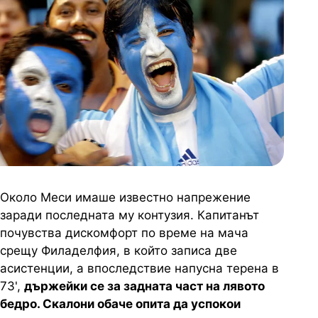
Около Меси имаше известно напрежение
заради последната му контузия. Капитанът
почувства дискомфорт по време на мача
срещу Филаделфия, в който записа две
асистенции, а впоследствие напусна терена в
73',
държейки се за задната част на лявото
бедро. Скалони обаче опита да успокои