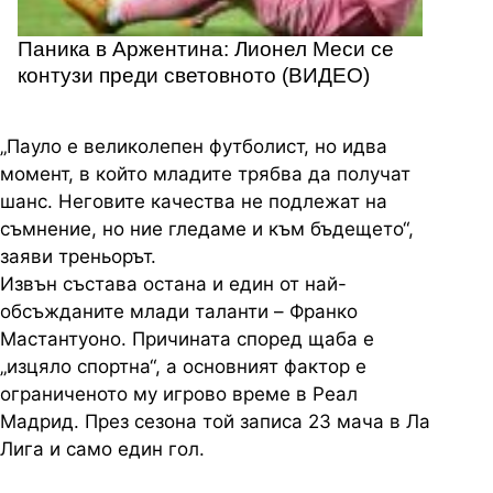
Паника в Аржентина: Лионел Меси се
контузи преди световното (ВИДЕО)
„Пауло е великолепен футболист, но идва
момент, в който младите трябва да получат
шанс. Неговите качества не подлежат на
съмнение, но ние гледаме и към бъдещето“,
заяви треньорът.
Извън състава остана и един от най-
обсъжданите млади таланти – Франко
Мастантуоно. Причината според щаба е
„изцяло спортна“, а основният фактор е
ограниченото му игрово време в Реал
Мадрид. През сезона той записа 23 мача в Ла
Лига и само един гол.