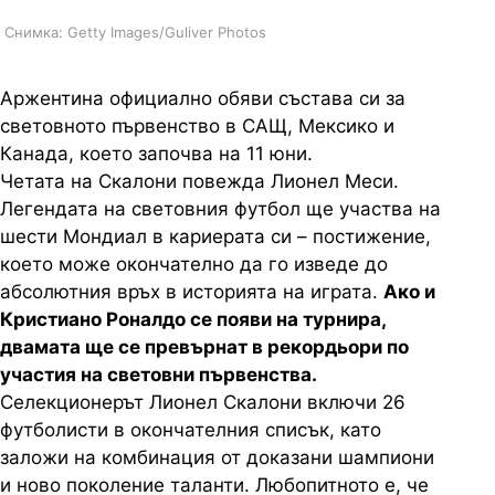
Снимка: Getty Images/Guliver Photos
Аржентина официално обяви състава си за
световното първенство в САЩ, Мексико и
Канада, което започва на 11 юни.
Четата на Скалони повежда Лионел Меси.
Легендата на световния футбол ще участва на
шести Мондиал в кариерата си – постижение,
което може окончателно да го изведе до
абсолютния връх в историята на играта.
Ако и
Кристиано Роналдо се появи на турнира,
двамата ще се превърнат в рекордьори по
участия на световни първенства.
Селекционерът Лионел Скалони включи 26
футболисти в окончателния списък, като
заложи на комбинация от доказани шампиони
и ново поколение таланти. Любопитното е, че