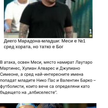
Диего Марадона-младши: Меси е №1
сред хората, но татко е Бог
В атака, освен Меси, място намират Лаутаро
Мартинес, Хулиан Алварес и Джулиано
Симеоне, а сред най-интересните имена
попадат младите Нико Пас и Валентин Барко –
футболисти, които вече са определяни като
бъдещето на „албиселесте“.