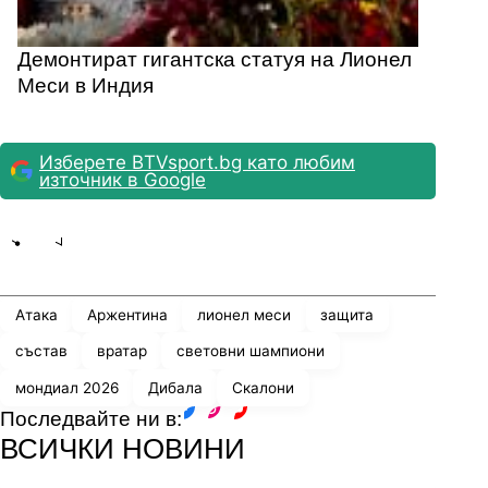
Демонтират гигантска статуя на Лионел
Меси в Индия
Изберете BTVsport.bg като любим
източник в Google
Share
save
Атака
Аржентина
лионел меси
защита
състав
вратар
световни шампиони
мондиал 2026
Дибала
Скалони
Последвайте ни в:
facebook
instagram
youtube
ВСИЧКИ НОВИНИ