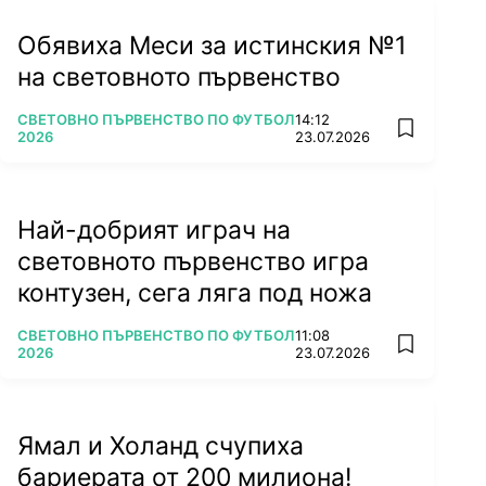
Обявиха Меси за истинския №1
на световното първенство
ПОВЕЧЕ ОТ
СВЕТОВНО ПЪРВЕНСТВО ПО ФУТБОЛ
14:12
add favorit
2026
23.07.2026
Най-добрият играч на
световното първенство игра
контузен, сега ляга под ножа
ПОВЕЧЕ ОТ
СВЕТОВНО ПЪРВЕНСТВО ПО ФУТБОЛ
11:08
add favorit
2026
23.07.2026
Ямал и Холанд счупиха
бариерата от 200 милиона!