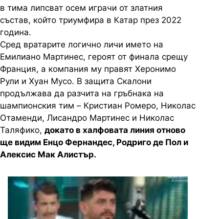
в тима липсват осем играчи от златния
състав, който триумфира в Катар през 2022
година.
Сред вратарите логично личи името на
Емилиано Мартинес, героят от финала срещу
Франция, а компания му правят Херонимо
Рули и Хуан Мусо. В защита Скалони
продължава да разчита на гръбнака на
шампионския тим – Кристиан Ромеро, Николас
Отаменди, Лисандро Мартинес и Николас
Таляфико,
докато в халфовата линия отново
ще видим Енцо Фернандес, Родриго де Пол и
Алексис Мак Алистър.