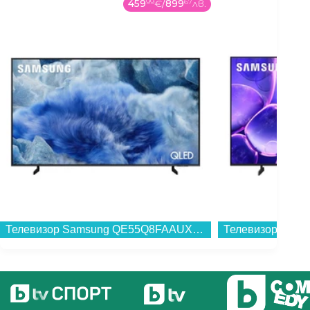
459
99
€
/
899
67
лв.
Телевизор Samsung QE55Q8FAAUXXH , 138 см, 3840x2160 UHD-4K , 55 inch, QLED ...