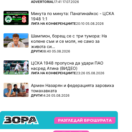
ПОВЕЧЕ ОТ
ADVERTORIAL
17:41 17.07.2026
Минута по минута: Панатинайкос - ЦСКА
1948 1:1
ПОВЕЧЕ ОТ
ЛИГА НА КОНФЕРЕНЦИИТЕ
20:10 05.08.2026
Шампион, борещ се с три тумора: На
колене съм и се моля, не само за
живота си...
ПОВЕЧЕ ОТ
ДРУГИ
08:40 05.08.2026
ЦСКА 1948 пропусна да удари ПАО
насред Атина (ВИДЕО)
ПОВЕЧЕ ОТ
ЛИГА НА КОНФЕРЕНЦИИТЕ
23:26 05.08.2026
Армен Назарян и федерацията заровиха
томахавката
ПОВЕЧЕ ОТ
ДРУГИ
14:26 05.08.2026
РАЗГЛЕДАЙ БРОШУРАТА