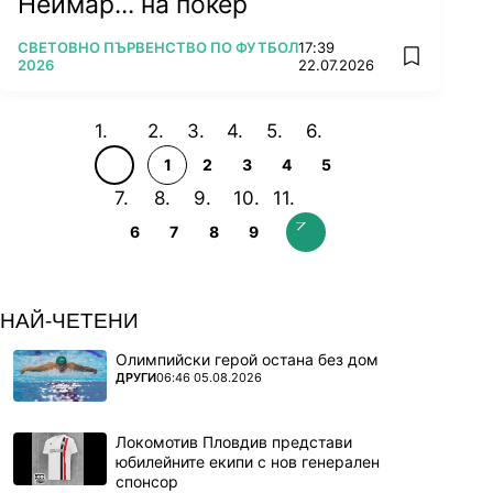
Неймар... на покер
ПОВЕЧЕ ОТ
СВЕТОВНО ПЪРВЕНСТВО ПО ФУТБОЛ
17:39
add favorit
2026
22.07.2026
1
2
3
4
5
6
7
8
9
НАЙ-ЧЕТЕНИ
Олимпийски герой остана без дом
ПОВЕЧЕ ОТ
ДРУГИ
06:46 05.08.2026
Локомотив Пловдив представи
юбилейните екипи с нов генерален
спонсор