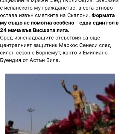
социалните мрежи след публикация, свързана
с испанското му гражданство, а сега отново
остава извън сметките на Скалони.
Формата
му също не помогна особено – едва един гол в
24 мача във Висшата лига.
Сред изненадващите отсъствия са още
централният защитник Маркос Сенеси след
силен сезон с Борнемут, както и Емилиано
Буендия от Астън Вила.