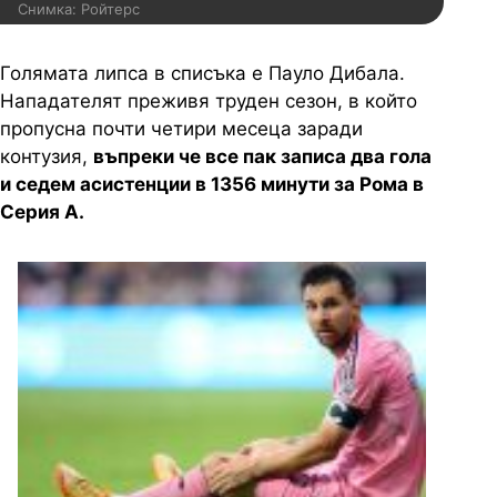
Снимка: Ройтерс
Голямата липса в списъка е Пауло Дибала.
Нападателят преживя труден сезон, в който
пропусна почти четири месеца заради
контузия,
въпреки че все пак записа два гола
и седем асистенции в 1356 минути за Рома в
Серия А.