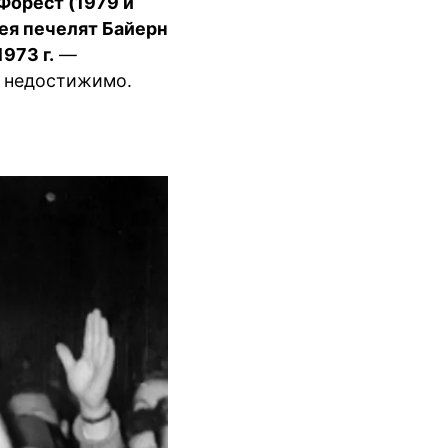
 Форест (1979 и
фея печелят Байерн
973 г.
—
е недостижимо.