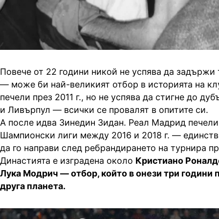
Повече от 22 години никой не успява да задържи
— може би най-великият отбор в историята на к
печели през 2011 г., но не успява да стигне до ду
и Ливърпул — всички се провалят в опитите си.
А после идва Зинедин Зидан. Реал Мадрид печели
Шампионски лиги между 2016 и 2018 г. — единств
да го направи след ребрандирането на турнира пре
Династията е изградена около
Кристиано Роналдо
Лука Модрич — отбор, който в онези три години 
друга планета.