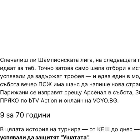
Арсенал в събота от 19:00 ч. ПР
Action и онлайн на VOYO.BG
Спечелиш ли Шампионската лига, на следващата 
идват за теб. Точно затова само шепа отбори в ис
успявали да задържат трофея — и едва един в мо
събота вечер ПСЖ има шанс да напише нова стран
Парижани се изправят срещу Арсенал в събота, 30 
ПРЯКО по bTV Action и онлайн на VOYO.BG.
9 за 70 години
В цялата история на турнира — от КЕШ до днес —
успявали да защитят "Ушатата".