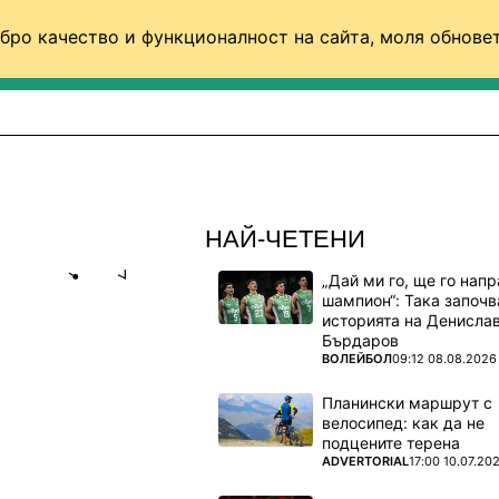
бро качество и функционалност на сайта, моля обновет
ФУТБОЛ (СВЯТ)
БАСКЕТБОЛ
ВОЛЕЙБОЛ
НАЙ-ЧЕТЕНИ
„Дай ми го, ще го нап
Share
save
шампион“: Така започв
историята на Денисла
Бърдаров
Т ОТБОР,
ПОВЕЧЕ ОТ
ВОЛЕЙБОЛ
09:12 08.08.2026
Планински маршрут с
велосипед: как да не
подцените терена
ПОВЕЧЕ ОТ
ADVERTORIAL
17:00 10.07.20
ПСЖ и