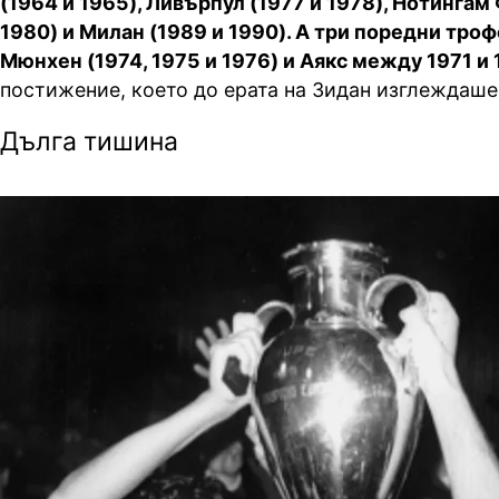
(1964 и 1965), Ливърпул (1977 и 1978), Нотингам
1980) и Милан (1989 и 1990). А три поредни тро
Мюнхен (1974, 1975 и 1976) и Аякс между 1971 и 1
постижение, което до ерата на Зидан изглеждаш
Дълга тишина