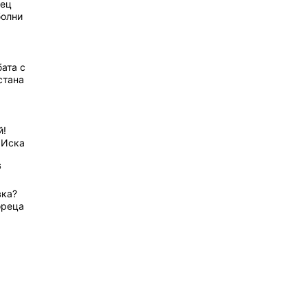
рец
болни
ата с
стана
й!
 Иска
6
вка?
ореца