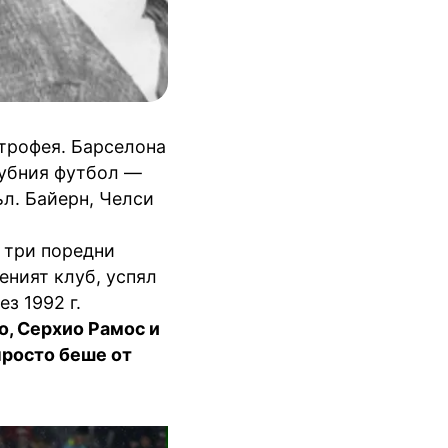
 трофея. Барселона
лубния футбол —
бъл. Байерн, Челси
 три поредни
еният клуб, успял
з 1992 г.
, Серхио Рамос и
просто беше от