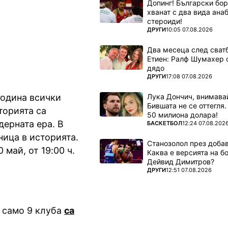
Допинг! Български бо
ЯКО по bTV
хванат с два вида ана
стероиди!
ПОВЕЧЕ ОТ
ДРУГИ
10:05 07.08.2026
Два месеца след сватб
Етиен: Ралф Шумахер 
дядо
ПОВЕЧЕ ОТ
ДРУГИ
17:08 07.08.2026
Лука Дончич, внимава
година всички
Бившата не се оттегля.
торията са
50 милиона долара!
дерната ера. В
ПОВЕЧЕ ОТ
БАСКЕТБОЛ
12:24 07.08.202
ица в историята.
Станозолол през доба
май, от 19:00 ч.
Каква е версията на б
Дейвид Димитров?
ПОВЕЧЕ ОТ
ДРУГИ
12:51 07.08.2026
 само 9 клуба
са