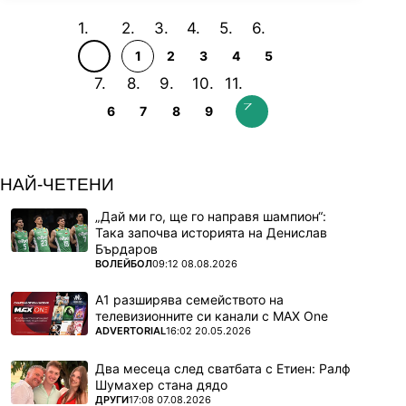
1
2
3
4
5
6
7
8
9
НАЙ-ЧЕТЕНИ
„Дай ми го, ще го направя шампион“:
Така започва историята на Денислав
Бърдаров
ПОВЕЧЕ ОТ
ВОЛЕЙБОЛ
09:12 08.08.2026
А1 разширява семейството на
телевизионните си канали с MAX One
ПОВЕЧЕ ОТ
ADVERTORIAL
16:02 20.05.2026
Два месеца след сватбата с Етиен: Ралф
Шумахер стана дядо
ПОВЕЧЕ ОТ
ДРУГИ
17:08 07.08.2026