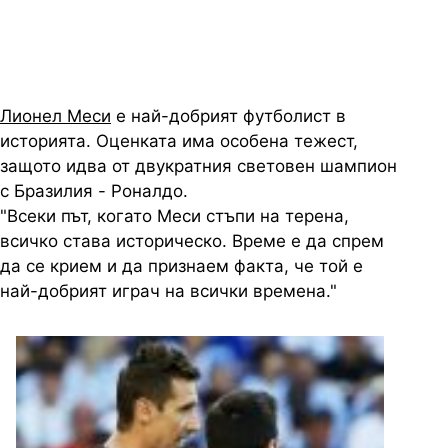
Лионел Меси
е най-добрият футболист в
историята. Оценката има особена тежест,
защото идва от двукратния световен шампион
с Бразилия - Роналдо.
"Всеки път, когато Меси стъпи на терена,
всичко става историческо. Време е да спрем
да се крием и да признаем факта, че той е
най-добрият играч на всички времена."