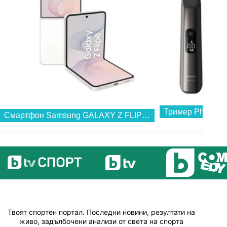
Тример Philips 
Смартфон Samsung GALAXY Z FLIP8 512GB CREAM SM-F776BZEH , 12 GB, 512 GB...
Твоят спортен портал. Последни новини, резултати на
живо, задълбочени анализи от света на спорта