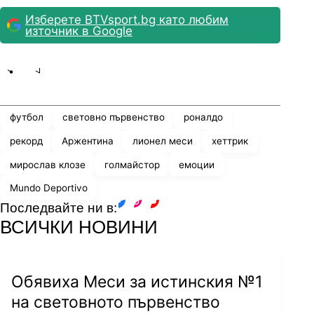
Изберете BTVsport.bg като любим
източник в Google
Share
save
футбол
световно първенство
роналдо
рекорд
Аржентина
лионел меси
хеттрик
мирослав клозе
голмайстор
емоции
Mundo Deportivo
Последвайте ни в:
facebook
instagram
youtube
ВСИЧКИ НОВИНИ
Обявиха Меси за истинския №1
на световното първенство