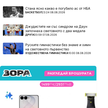
Стана ясно какво е погубило ас от НБА
ПОВЕЧЕ ОТ
БАСКЕТБОЛ
23:24 08.08.2026
Джудистите ни със синдром на Даун
започнаха световното с два медала
ПОВЕЧЕ ОТ
ДРУГИ
20:59 07.08.2026
Руските гимнастички без знаме и химн
на световното първенство
ПОВЕЧЕ ОТ
ХУДОЖЕСТВЕНА ГИМНАСТИКА
10:00 08.08.2026
РАЗГЛЕДАЙ БРОШУРАТА
1499
00
€
/
2931
79
лв.