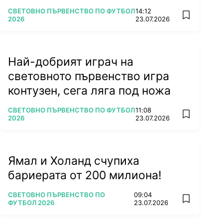
ПОВЕЧЕ ОТ
СВЕТОВНО ПЪРВЕНСТВО ПО ФУТБОЛ
14:12
add favorit
2026
23.07.2026
Най-добрият играч на
световното първенство игра
контузен, сега ляга под ножа
ПОВЕЧЕ ОТ
СВЕТОВНО ПЪРВЕНСТВО ПО ФУТБОЛ
11:08
add favorit
2026
23.07.2026
Ямал и Холанд счупиха
бариерата от 200 милиона!
ПОВЕЧЕ ОТ
СВЕТОВНО ПЪРВЕНСТВО ПО
09:04
add favorit
ФУТБОЛ 2026
23.07.2026