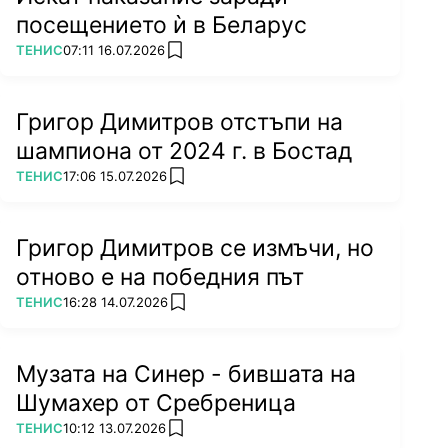
посещението ѝ в Беларус
ПОВЕЧЕ ОТ
ТЕНИС
07:11 16.07.2026
add favorites
Григор Димитров отстъпи на
шампиона от 2024 г. в Бостад
ПОВЕЧЕ ОТ
ТЕНИС
17:06 15.07.2026
add favorites
Григор Димитров се измъчи, но
отново е на победния път
ПОВЕЧЕ ОТ
ТЕНИС
16:28 14.07.2026
add favorites
Музата на Синер - бившата на
Шумахер от Сребреница
ПОВЕЧЕ ОТ
ТЕНИС
10:12 13.07.2026
add favorites