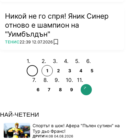
Никой не го спря! Яник Синер
отново е шампион на
"Уимбълдън"
ПОВЕЧЕ ОТ
ТЕНИС
22:39 12.07.2026
add favorites
1
2
3
4
5
6
7
8
9
НАЙ-ЧЕТЕНИ
Спортът в шок! Афера "Пълен сутиен" на
Тур дьо Франс!
ПОВЕЧЕ ОТ
ДРУГИ
14:08 04.08.2026