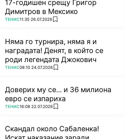
17-годишен срещу Григор
Димитров в Мексико
ПОВЕЧЕ ОТ
ТЕНИС
11:35 26.07.2026
add favorites
Няма го турнира, няма я и
наградата! Денят, в който се
роди легендата Джокович
ПОВЕЧЕ ОТ
ТЕНИС
08:10 24.07.2026
add favorites
Доверих му се... и 36 милиона
евро се изпариха
ПОВЕЧЕ ОТ
ТЕНИС
16:08 22.07.2026
add favorites
Скандал около Сабаленка!
Искат наказание заради