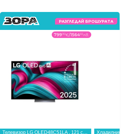
РАЗГЛЕДАЙ БРОШУРАТА
799
99
€
/
1564
65
лв.
Телевизор LG OLED48C51LA , 121 см, 3840x2160 UHD-4K , 48 inch, OLED , Smart TV , Web Os...