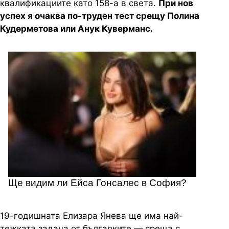
квалификациите като 158-а в света.
При нов
успех я очаква по-труден тест срещу Полина
Кудерметова или Анук Куверманс.
Ще видим ли Ейса Гонсалес в София?
19-годишната Елизара Янева ще има най-
тежката задача от българките — среща с