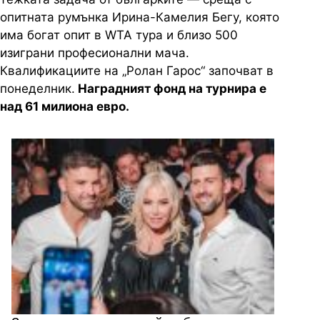
опитната румънка Ирина-Камелия Бегу, която
има богат опит в WTA тура и близо 500
изиграни професионални мача.
Квалификациите на „Ролан Гарос“ започват в
понеделник.
Наградният фонд на турнира е
над 61 милиона евро.