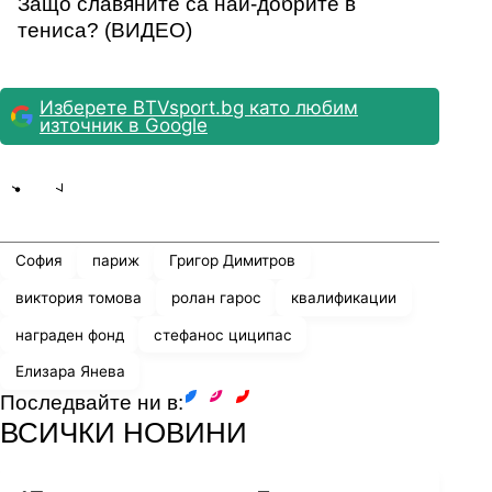
Защо славяните са най-добрите в
тениса? (ВИДЕО)
Изберете BTVsport.bg като любим
източник в Google
Share
save
София
париж
Григор Димитров
виктория томова
ролан гарос
квалификации
награден фонд
стефанос циципас
Елизара Янева
Последвайте ни в:
facebook
instagram
youtube
ВСИЧКИ НОВИНИ