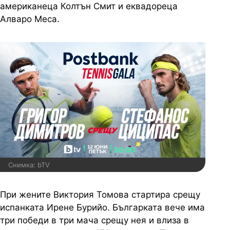
американеца Колтън Смит и еквадореца
Алваро Меса.
Снимка: bTV
При жените Виктория Томова стартира срещу
испанката Ирене Бурийо. Българката вече има
три победи в три мача срещу нея и влиза в