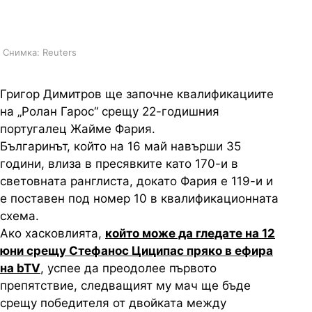
квалификациите
Снимка: Reuters
Григор Димитров ще започне квалификациите
на „Ролан Гарос“ срещу 22-годишния
португалец Жайме Фария.
Българинът, който на 16 май навърши 35
години, влиза в пресявките като 170-и в
световната ранглиста, докато Фария е 119-и и
е поставен под номер 10 в квалификационната
схема.
Ако хасковлията,
който може да гледате на 12
юни срещу Стефанос Циципас пряко в ефира
на bTV
, успее да преодолее първото
препятствие, следващият му мач ще бъде
срещу победителя от двойката между