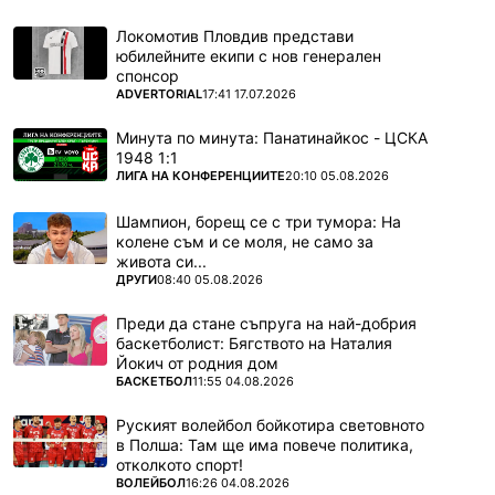
Локомотив Пловдив представи
юбилейните екипи с нов генерален
спонсор
ПОВЕЧЕ ОТ
ADVERTORIAL
17:41 17.07.2026
Минута по минута: Панатинайкос - ЦСКА
1948 1:1
ПОВЕЧЕ ОТ
ЛИГА НА КОНФЕРЕНЦИИТЕ
20:10 05.08.2026
Шампион, борещ се с три тумора: На
колене съм и се моля, не само за
живота си...
ПОВЕЧЕ ОТ
ДРУГИ
08:40 05.08.2026
Преди да стане съпруга на най-добрия
баскетболист: Бягството на Наталия
Йокич от родния дом
ПОВЕЧЕ ОТ
БАСКЕТБОЛ
11:55 04.08.2026
Руският волейбол бойкотира световното
в Полша: Там ще има повече политика,
отколкото спорт!
ПОВЕЧЕ ОТ
ВОЛЕЙБОЛ
16:26 04.08.2026