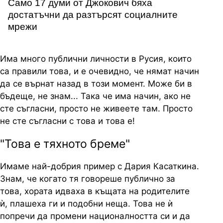
Само 17 думи от Джокович бяха
достатъчни да разтърсят социалните
мрежи
Има много публични личности в Русия, които
са правили това, и е очевидно, че нямат начин
да се върнат назад в този момент. Може би в
бъдеще, не знам... Така че има начин, ако не
сте съгласни, просто не живеете там. Просто
не сте съгласни с това и това е!
"Това е тяхното бреме"
Имаме най-добрия пример с Дария Касаткина.
Знам, че когато тя говореше публично за
това, хората идваха в къщата на родителите
ѝ, плашеха ги и подобни неща. Това не ѝ
попречи да промени националността си и да