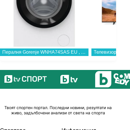
Телевизор Philips 50PUS7810/12 , 126 см, 3840x2160 UHD-4K , 50 inch, QLED ...
Твоят спортен портал. Последни новини, резултати на
живо, задълбочени анализи от света на спорта