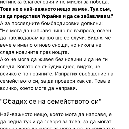
истинска благословия и не мисля за победа.
Това не е най-важното нещо за мен. Тук съм,
за да представя Украйна и да се забавлявам."
А за последните бомбардировки допълни:
"Не мога да направя нищо по въпроса, освен
да наблюдавам какво ще се случи. Видях, че
вече е имало отново снощи, но никога не
следя новините през нощта.
Ако не мога да живея без новини и да не ги
следя. Когато се събудих днес, видях, че
всичко е по новините. Изпратих съобщение на
семейството си, за да проверя как са. Това е
всичко, което мога да направя.
"Обадих се на семейството си"
Най-важното нещо, което мога да направя, е
да седна тук и да говоря за това, за да могат
повече хора да знаят за него и да не свикват с