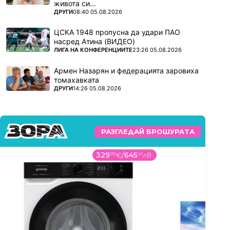
живота си...
ПОВЕЧЕ ОТ
ДРУГИ
08:40 05.08.2026
ЦСКА 1948 пропусна да удари ПАО
насред Атина (ВИДЕО)
ПОВЕЧЕ ОТ
ЛИГА НА КОНФЕРЕНЦИИТЕ
23:26 05.08.2026
Армен Назарян и федерацията заровиха
томахавката
ПОВЕЧЕ ОТ
ДРУГИ
14:26 05.08.2026
РАЗГЛЕДАЙ БРОШУРАТА
289
99
€
/
567
18
лв.