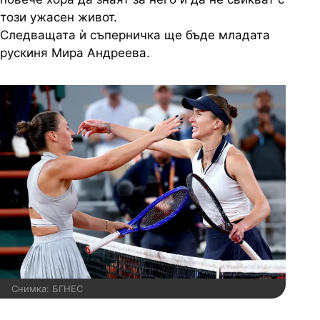
този ужасен живот.
Следващата ѝ съперничка ще бъде младата
рускиня Мира Андреева.
Снимка: БГНЕС