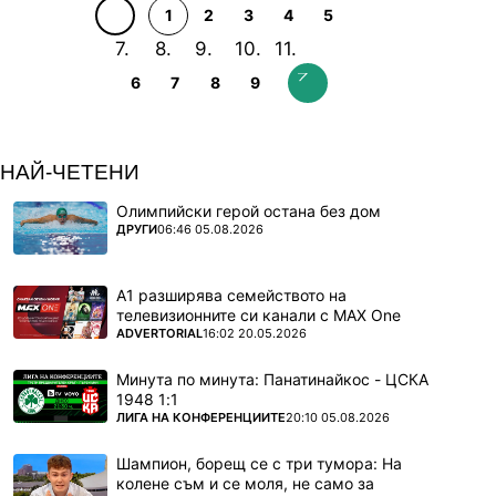
1
2
3
4
5
6
7
8
9
НАЙ-ЧЕТЕНИ
Олимпийски герой остана без дом
ПОВЕЧЕ ОТ
ДРУГИ
06:46 05.08.2026
А1 разширява семейството на
телевизионните си канали с MAX One
ПОВЕЧЕ ОТ
ADVERTORIAL
16:02 20.05.2026
Минута по минута: Панатинайкос - ЦСКА
1948 1:1
ПОВЕЧЕ ОТ
ЛИГА НА КОНФЕРЕНЦИИТЕ
20:10 05.08.2026
Шампион, борещ се с три тумора: На
колене съм и се моля, не само за