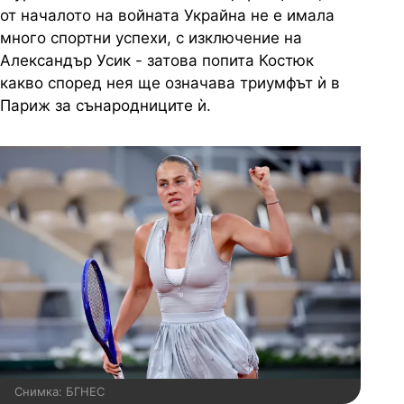
от началото на войната Украйна не е имала
много спортни успехи, с изключение на
Александър Усик - затова попита Костюк
какво според нея ще означава триумфът ѝ в
Париж за сънародниците ѝ.
Снимка: БГНЕС