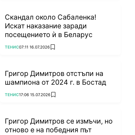
Скандал около Сабаленка!
Искат наказание заради
посещението ѝ в Беларус
ПОВЕЧЕ ОТ
ТЕНИС
07:11 16.07.2026
add favorites
Григор Димитров отстъпи на
шампиона от 2024 г. в Бостад
ПОВЕЧЕ ОТ
ТЕНИС
17:06 15.07.2026
add favorites
Григор Димитров се измъчи, но
отново е на победния път