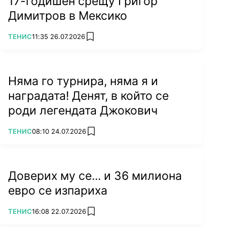
17-годишен срещу Григор
Димитров в Мексико
ПОВЕЧЕ ОТ
ТЕНИС
11:35 26.07.2026
add favorites
Няма го турнира, няма я и
наградата! Денят, в който се
роди легендата Джокович
ПОВЕЧЕ ОТ
ТЕНИС
08:10 24.07.2026
add favorites
Доверих му се... и 36 милиона
евро се изпариха
ПОВЕЧЕ ОТ
ТЕНИС
16:08 22.07.2026
add favorites