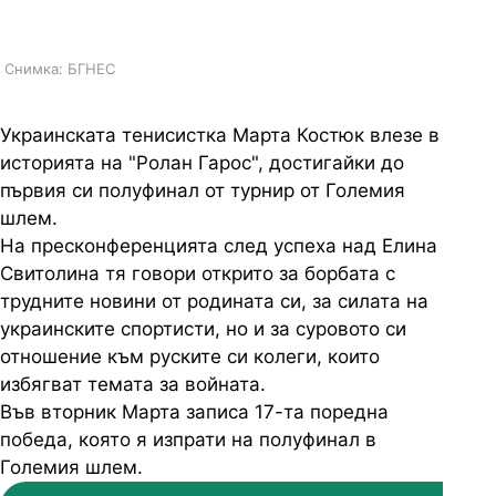
Андреева на полуфинал в Париж
Снимка: БГНЕС
Украинската тенисистка Марта Костюк влезе в
историята на "Ролан Гарос", достигайки до
първия си полуфинал от турнир от Големия
шлем.
На пресконференцията след успеха над Елина
Свитолина тя говори открито за борбата с
трудните новини от родината си, за силата на
украинските спортисти, но и за суровото си
отношение към руските си колеги, които
избягват темата за войната.
Във вторник Марта записа 17-та поредна
победа, която я изпрати на полуфинал в
Големия шлем.