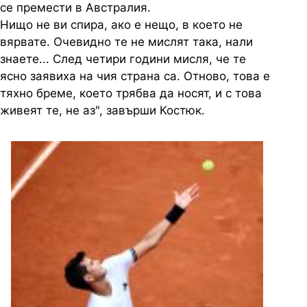
се премести в Австралия.
Нищо не ви спира, ако е нещо, в което не
вярвате. Очевидно те не мислят така, нали
знаете... След четири години мисля, че те
ясно заявиха на чия страна са. Отново, това е
тяхно бреме, което трябва да носят, и с това
живеят те, не аз", завърши Костюк.