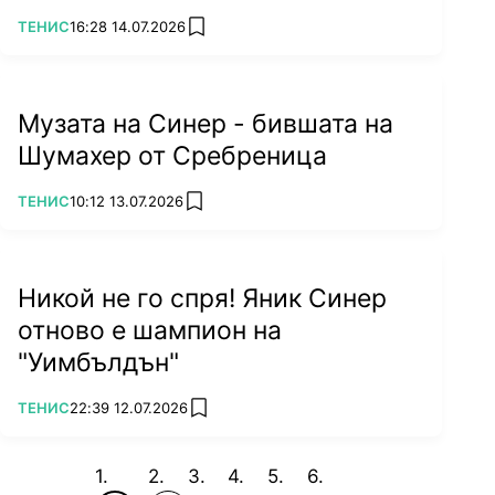
ПОВЕЧЕ ОТ
ТЕНИС
16:28 14.07.2026
add favorites
Музата на Синер - бившата на
Шумахер от Сребреница
ПОВЕЧЕ ОТ
ТЕНИС
10:12 13.07.2026
add favorites
Никой не го спря! Яник Синер
отново е шампион на
"Уимбълдън"
ПОВЕЧЕ ОТ
ТЕНИС
22:39 12.07.2026
add favorites