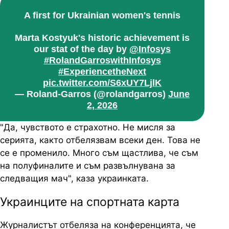
A first for Ukrainian women's tennis
Marta Kostyuk's historic achievement is
our stat of the day by
@Infosys
#RolandGarroswithInfosys
#ExperiencetheNext
pic.twitter.com/S6xUY7LjlK
— Roland-Garros (@rolandgarros)
June
2, 2026
"Да, чувството е страхотно. Не мисля за
серията, както отбелязвам всеки ден. Това не
се е променило. Много съм щастлива, че съм
на полуфиналите и съм развълнувана за
следващия мач", каза украинката.
Украинците на спортната карта
Журналистът отбеляза на конференцията, че