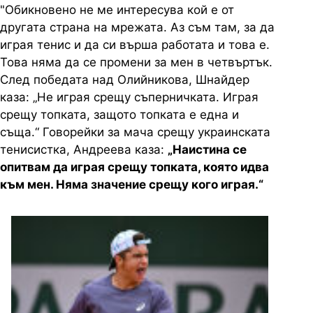
"Обикновено не ме интересува кой е от
другата страна на мрежата. Аз съм там, за да
играя тенис и да си върша работата и това е.
Това няма да се промени за мен в четвъртък.
След победата над Олийникова, Шнайдер
каза: „Не играя срещу съперничката. Играя
срещу топката, защото топката е една и
съща.“ Говорейки за мача срещу украинската
тенисистка, Андреева каза:
„Наистина се
опитвам да играя срещу топката, която идва
към мен. Няма значение срещу кого играя.“