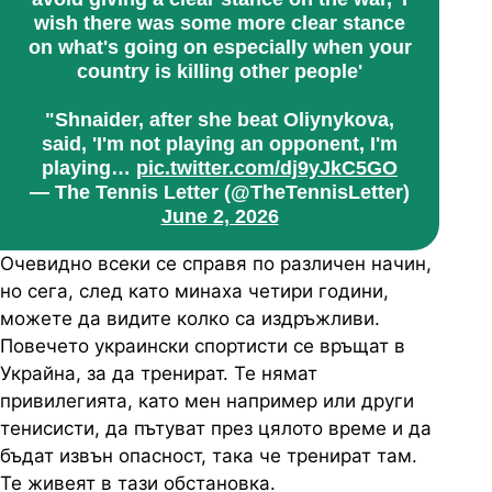
wish there was some more clear stance
on what's going on especially when your
country is killing other people'
"Shnaider, after she beat Oliynykova,
said, 'I'm not playing an opponent, I'm
playing…
pic.twitter.com/dj9yJkC5GO
— The Tennis Letter (@TheTennisLetter)
June 2, 2026
Очевидно всеки се справя по различен начин,
но сега, след като минаха четири години,
можете да видите колко са издръжливи.
Повечето украински спортисти се връщат в
Украйна, за да тренират. Те нямат
привилегията, като мен например или други
тенисисти, да пътуват през цялото време и да
бъдат извън опасност, така че тренират там.
Те живеят в тази обстановка.