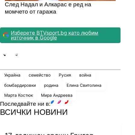
След Надал и Алкарас е ред на
момчето от гаража
Изберете BTVsport.bg като любим
източник в Google
Share
save
Украйна
семейство
Русия
война
бомбардировки
родина
Елина Свитолина
Марта Костюк
Мира Андреева
Последвайте ни в:
facebook
instagram
youtube
ВСИЧКИ НОВИНИ