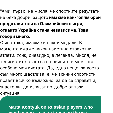
"Ами, първо, не мисля, че спортните резултати
не бяха добри, защото
имахме най-голям брой
представители на Олимпийските игри,
откакто Украйна стана независима. Това
говори много.
Също така, имахме и някои медали. В
момента имаме някои наистина страхотни
атлети. Усик, очевидно, е легенда. Мисля, че
тенисистите също са в новините в момента,
особено момичетата. Да, едно нещо, за което
съм много щастлива, е, че всички спортисти
правят всичко възможно, за да се справят и,
знаете ли, да излязат по-добре от тази
ситуация.
Marta Kostyuk on Russian players who
avoid giving a clear stance on the war, 'I