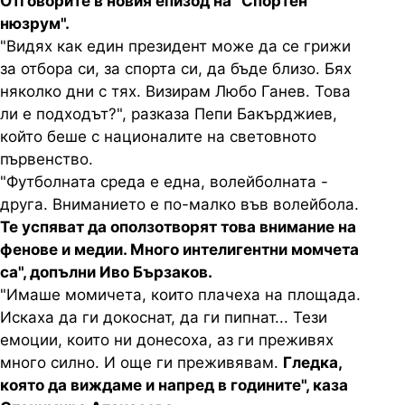
Отговорите в новия епизод на "Спортен
нюзрум".
"Видях как един президент може да се грижи
за отбора си, за спорта си, да бъде близо. Бях
няколко дни с тях. Визирам Любо Ганев. Това
ли е подходът?", разказа Пепи Бакърджиев,
който беше с националите на световното
първенство.
"Футболната среда е една, волейболната -
друга. Вниманието е по-малко във волейбола.
Те успяват да оползотворят това внимание на
фенове и медии. Много интелигентни момчета
са", допълни Иво Бързаков.
"Имаше момичета, които плачеха на площада.
Искаха да ги докоснат, да ги пипнат... Тези
емоции, които ни донесоха, аз ги преживях
много силно. И още ги преживявам.
Гледка,
която да виждаме и напред в годините", каза