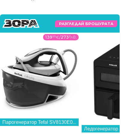
РАЗГЛЕДАЙ БРОШУРАТА
139
99
€
/
273
8
лв.
Парогенератор Tefal SV8130E0...
Ледогенератор Finlux 