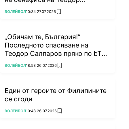
Салпаров
ПОВЕЧЕ ОТ
ВОЛЕЙБОЛ
10:34 27.07.2026
add favorites
„Обичам те, България!“
Последното спасяване на
Теодор Салпаров пряко по bTV
на 5 септември (ВИДЕО)
ПОВЕЧЕ ОТ
ВОЛЕЙБОЛ
18:58 26.07.2026
add favorites
Един от героите от Филипините
се сгоди
ПОВЕЧЕ ОТ
ВОЛЕЙБОЛ
10:43 26.07.2026
add favorites