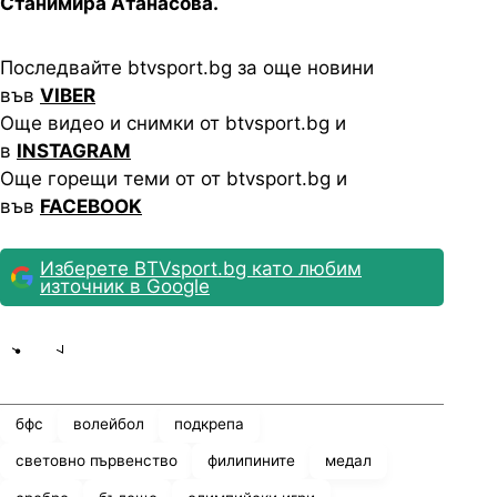
Станимира Атанасова.
Последвайте btvsport.bg за още новини
във
VIBER
Още видео и снимки от btvsport.bg и
в
INSTAGRAM
Още горещи теми от от btvsport.bg и
във
FACEBOOK
Изберете BTVsport.bg като любим
източник в Google
Share
save
бфс
волейбол
подкрепа
световно първенство
филипините
медал