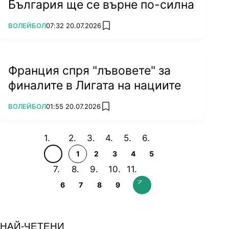
България ще се върне по-силна
ПОВЕЧЕ ОТ
ВОЛЕЙБОЛ
07:32 20.07.2026
add favorites
Франция спря "лъвовете" за
финалите в Лигата на нациите
ПОВЕЧЕ ОТ
ВОЛЕЙБОЛ
01:55 20.07.2026
add favorites
1
2
3
4
5
6
7
8
9
НАЙ-ЧЕТЕНИ