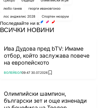
сребро
бъдеще
олимпийски игри
любо ганев
георги ивановгонзо
лос анджелис 2028
Спортен нюзрум
Последвайте ни в:
facebook
instagram
youtube
ВСИЧКИ НОВИНИ
Ива Дудова пред bTV: Имаме
отбор, който заслужава повече
на европейското
ПОВЕЧЕ ОТ
ВОЛЕЙБОЛ
09:47 30.07.2026
add favorites
Олимпийски шампион,
български зет и още изненади
на бенефиса на Теодор