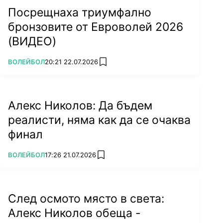
Посрещнаха триумфално
бронзовите от Евроволей 2026
(ВИДЕО)
ПОВЕЧЕ ОТ
ВОЛЕЙБОЛ
20:21 22.07.2026
add favorites
Алекс Николов: Да бъдем
реалисти, няма как да се очаква
финал
ПОВЕЧЕ ОТ
ВОЛЕЙБОЛ
17:26 21.07.2026
add favorites
След осмото място в света:
Алекс Николов обеща -