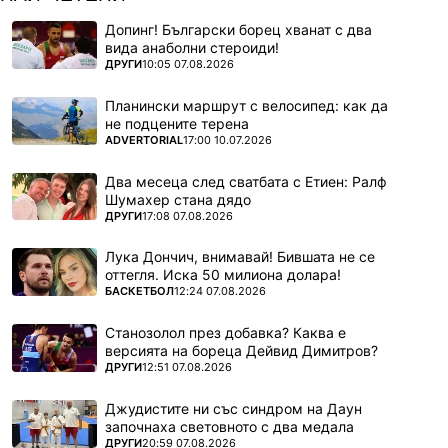
Допинг! Български борец хванат с два
вида анаболни стероиди!
ПОВЕЧЕ ОТ
ДРУГИ
10:05 07.08.2026
Планински маршрут с велосипед: как да
не подцените терена
ПОВЕЧЕ ОТ
ADVERTORIAL
17:00 10.07.2026
Два месеца след сватбата с Етиен: Ралф
Шумахер стана дядо
ПОВЕЧЕ ОТ
ДРУГИ
17:08 07.08.2026
Лука Дончич, внимавай! Бившата не се
оттегля. Иска 50 милиона долара!
ПОВЕЧЕ ОТ
БАСКЕТБОЛ
12:24 07.08.2026
Станозолол през добавка? Каква е
версията на бореца Дейвид Димитров?
ПОВЕЧЕ ОТ
ДРУГИ
12:51 07.08.2026
Джудистите ни със синдром на Даун
започнаха световното с два медала
ПОВЕЧЕ ОТ
ДРУГИ
20:59 07.08.2026