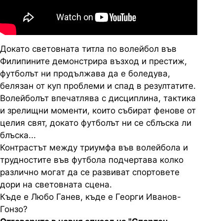
Докато световната титла по волейбол във
Филипините демонстрира възход и престиж,
футболът ни продължава да е боледува,
белязан от куп проблеми и спад в резултатите.
Волейболът впечатлява с дисциплина, тактика
и зрелищни моменти, които събират фенове от
целия свят, докато футболът ни се сблъска ли
блъска...
Контрастът между триумфа във волейбола и
трудностите във футбола подчертава колко
различно могат да се развиват спортовете
дори на световната сцена.
Къде е Любо Ганев, къде е Георги Иванов-
Гонзо?