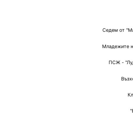
Седем от "М
Младежите н
ПСЖ - "Лу
Възх
Кл
"