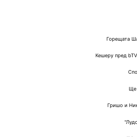
Горещата Ша
Кешеру пред bTV
Спо
Ще 
Гришо и Ни
"Луд