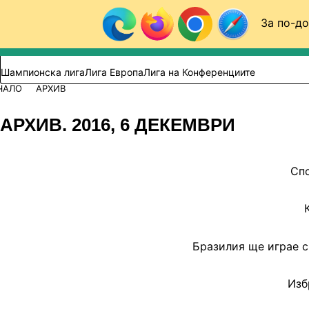
Към съдържанието
За по-до
Търси в сайта
ВИДЕО
ФУТБОЛ (БГ)
Шампионска лига
Лига Европа
Лига на Конференциите
ЧАЛО
АРХИВ
АРХИВ. 2016, 6 ДЕКЕМВРИ
Спо
Бразилия ще играе с
Изб