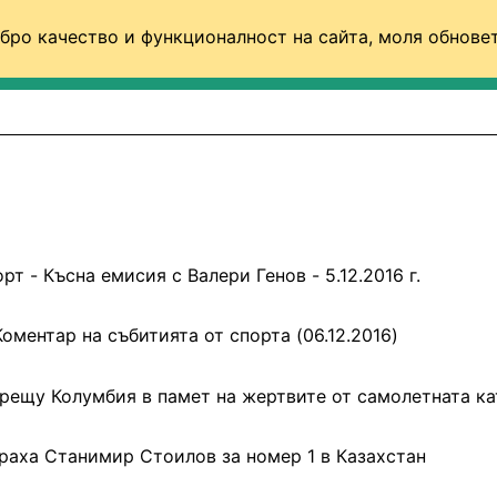
бро качество и функционалност на сайта, моля обновет
ФУТБОЛ (СВЯТ)
БАСКЕТБОЛ
ВОЛЕЙБОЛ
рт - Късна емисия с Валери Генов - 5.12.2016 г.
Коментар на събитията от спорта (06.12.2016)
рещу Колумбия в памет на жертвите от самолетната к
раха Станимир Стоилов за номер 1 в Казахстан