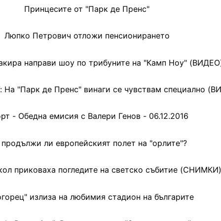
Принцесите от "Парк де Пренс"
Люпко Петрович отложи пенсионирането
кира направи шоу по трибуните на "Камп Ноу" (ВИДЕО
: На "Парк де Пренс" винаги се чувствам специално (В
рт - Обедна емисия с Валери Генов - 06.12.2016
продължи ли европейският полет на "орлите"?
кол приковаха погледите на светско събитие (СНИМКИ
огорец" излиза на любимия стадион на българите