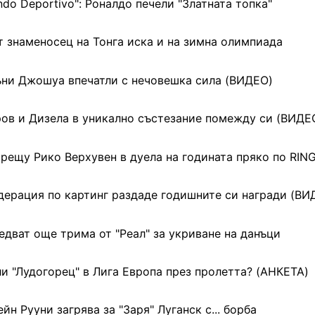
do Deportivo": Роналдо печели "Златната топка"
т знаменосец на Тонга иска и на зимна олимпиада
ъни Джошуа впечатли с нечовешка сила (ВИДЕО)
ов и Дизела в уникално състезание помежду си (ВИДЕ
рещу Рико Верхувен в дуела на годината пряко по RIN
дерация по картинг раздаде годишните си награди (ВИ
едват още трима от "Реал" за укриване на данъци
и "Лудогорец" в Лига Европа през пролетта? (АНКЕТА)
ейн Рууни загрява за "Заря" Луганск с... борба