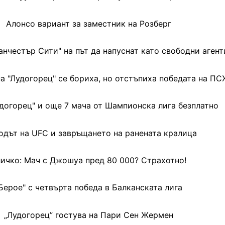
Алонсо вариант за заместник на Розберг
анчестър Сити" на път да напуснат като свободни агент
а "Лудогорец" се бориха, но отстъпиха победата на ПС
догорец" и още 7 мача от Шампионска лига безплатно
одът на UFC и завръщането на ранената кралица
ичко: Мач с Джошуа пред 80 000? Страхотно!
Берое" с четвърта победа в Балканската лига
„Лудогорец” гостува на Пари Сен Жермен