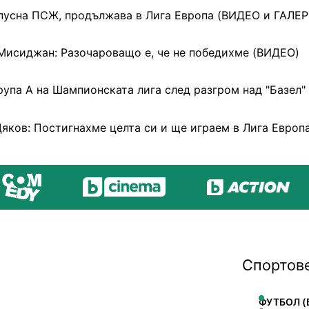
зпусна ПСЖ, продължава в Лига Европа (ВИДЕО и ГАЛЕ
исиджан: Разочароващо е, че не победихме (ВИДЕО)
рупа A на Шампионската лига след разгром над "Базел"
яков: Постигнахме целта си и ще играем в Лига Европ
Спортов
ФУТБОЛ (