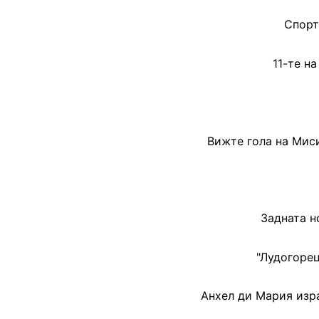
Спорт
11-те н
Вижте гола на Миси
Задната н
"Лудогорец
Анхел ди Мария изр