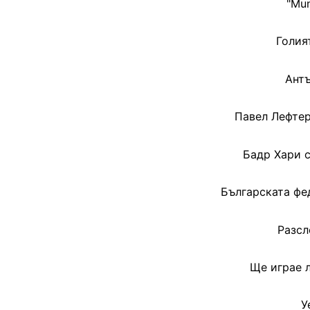
"Mun
Голия
Ант
Павел Лефтер
Бадр Хари с
Българската фе
Разсл
Ще играе л
У