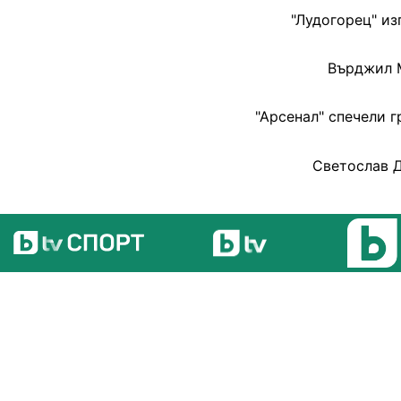
"Лудогорец" и
Върджил М
"Арсенал" спечели г
Светослав Д