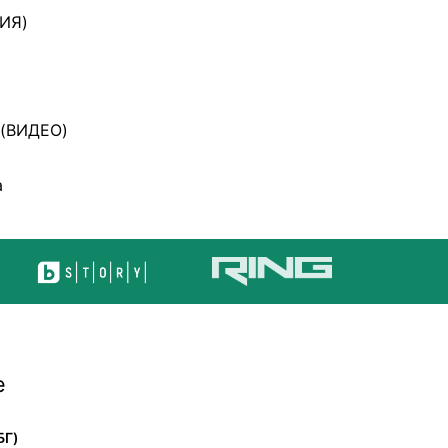
РИЯ)
 (ВИДЕО)
а
е
БГ)