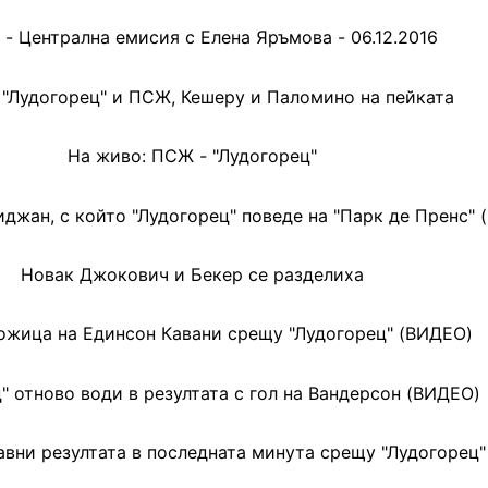
 - Централна емисия с Елена Яръмова - 06.12.2016
а "Лудогорец" и ПСЖ, Кешеру и Паломино на пейката
На живо: ПСЖ - "Лудогорец"
джан, с който "Лудогорец" поведе на "Парк де Пренс"
Новак Джокович и Бекер се разделиха
ожица на Единсон Кавани срещу "Лудогорец" (ВИДЕО)
" отново води в резултата с гол на Вандерсон (ВИДЕО)
авни резултата в последната минута срещу "Лудогорец