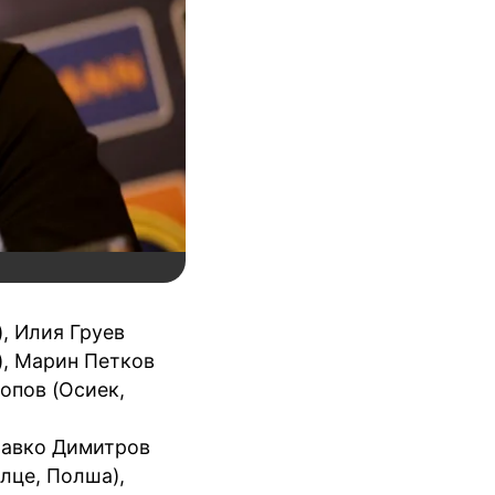
, Илия Груев
), Марин Петков
опов (Осиек,
равко Димитров
лце, Полша),