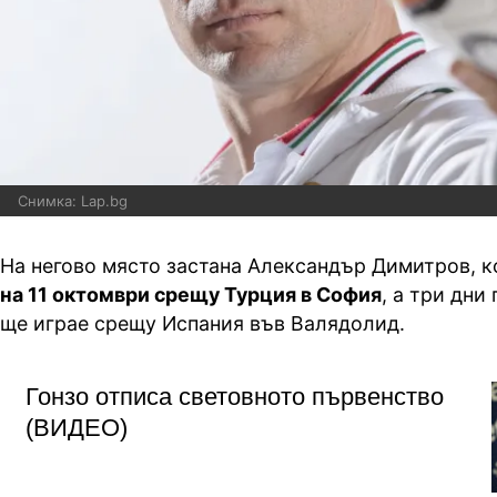
Снимка: Lap.bg
На негово място застана Александър Димитров, 
на 11 октомври срещу Турция в София
, а три дни
ще играе срещу Испания във Валядолид.
Гонзо отписа световното първенство
(ВИДЕО)