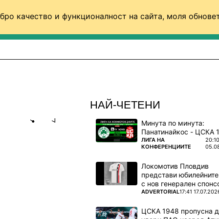
бро качество и функционалност на сайта, моля обновет
ФУТБОЛ (СВЯТ)
БАСКЕТБОЛ
ВОЛЕЙБОЛ
НАЙ-ЧЕТЕНИ
Минута по минута:
Share
save
ПОВЕЧЕ ОТ
ЛИГА НА
20:1
КОНФЕРЕНЦИИТЕ
05.0
И
Локомотив Пловдив
С ТУРЦИЯ
представи юбилейните
с нов генерален спонс
ПОВЕЧЕ ОТ
ADVERTORIAL
17:41 17.07.202
ационален
ЦСКА 1948 пропусна 