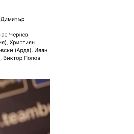
, Димитър
нас Чернев
ия), Християн
вски (Арда), Иван
), Виктор Попов