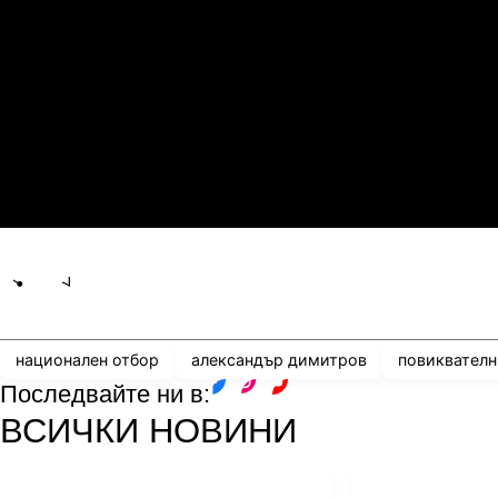
1
0
21.07.2026
19:00
0
2
Сабуртало
С
21.07.2026
19:00
3
0
Мджельби
Л
Share
save
национален отбор
александър димитров
повиквател
Последвайте ни в:
facebook
instagram
youtube
ВСИЧКИ НОВИНИ