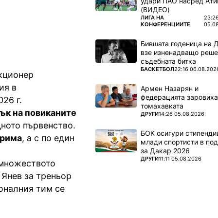
удари ПАО насред Ати
(ВИДЕО)
ПОВЕЧЕ ОТ
ЛИГА НА
23:2
КОНФЕРЕНЦИИТЕ
05.0
Бившата годеница на 
взе изненадващо реше
съдебната битка
ПОВЕЧЕ ОТ
БАСКЕТБОЛ
22:16 06.08.202
екционер
ия в
Армен Назарян и
федерацията заровиха
026 г.
томахавката
ък на повиканите
ПОВЕЧЕ ОТ
ДРУГИ
14:26 05.08.2026
одното първенство.
БОК осигури стипендии
трима
, а с по един
млади спортисти в под
за Дакар 2026
ПОВЕЧЕ ОТ
ДРУГИ
11:11 05.08.2026
 множеството
 Янев за треньор
оналния тим се