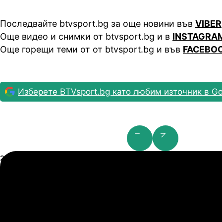
Последвайте btvsport.bg за още новини във
VIBER
Още видео и снимки от btvsport.bg и в
INSTAGRA
Още горещи теми от от btvsport.bg и във
FACEBO
Изберете BTVsport.bg като любим източник в Go
Шампионска лига: 2nd Qualifying Round
21.07.2026
19:00
2
0
Арарат-Армениа
Ш
21.07.2026
19:00
Сабах Баку
К