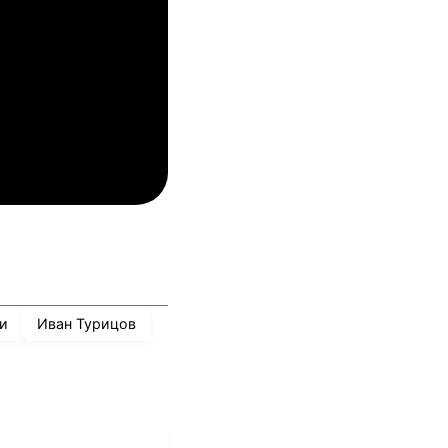
04.08.2026
03:00
лован Братислава
ТБС
04.08.2026
03:00
инкълн Ред Импс
Унион Сент-Гильойсе
ни
Иван Турицов