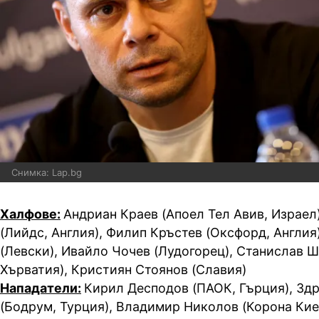
Снимка: Lap.bg
Халфове:
Андриан Краев (Апоел Тел Авив, Израел)
(Лийдс, Англия), Филип Кръстев (Оксфорд, Англия
(Левски), Ивайло Чочев (Лудогорец), Станислав Ш
Хърватия), Кристиян Стоянов (Славия)
Нападатели:
Кирил Десподов (ПАОК, Гърция), Зд
(Бодрум, Турция), Владимир Николов (Корона Кие