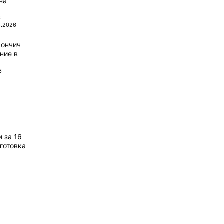
на
6
8.2026
Дончич
ние в
6
 за 16
готовка