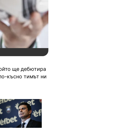
който ще дебютира
 по-късно тимът ни