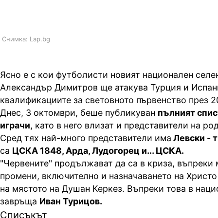
селекционер
Снимка: Lap.bg
Ясно е с кои футболисти новият национален сел
Александър Димитров ще атакува Турция и Испан
квалификациите за световното първенство през 2
Днес, 3 октомври, беше публикуван
пълният спис
играчи
, като в него влизат и представители на р
Сред тях най-много представители има
Левски - 
са
ЦСКА 1848, Арда, Лудогорец и... ЦСКА.
"Червените" продължават да са в криза, въпреки
промени, включително и назначаването на Христо
на мястото на Душан Керкез. Въпреки това в наци
завръща
Иван Турицов.
Списъкът