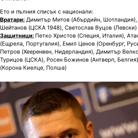
Ето и пълния списък с национали:
Вратари:
Димитър Митов (Абърдийн, Шотландия)
Шейтанов (ЦСКА 1948), Светослав Вуцов (Левски)
Защитници:
Петко Христов (Специя, Италия), Ата
(Ещрела, Португалия), Емил Ценов (Оренбург, Рус
Петров (Хееренвен, Нидерландия), Димитър Велко
Турицов (ЦСКА), Росен Божинов (Антверп, Белгия
(Корона Киелце, Полша)