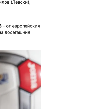
лов (Левски),
3
- от европейския
 на досегашния