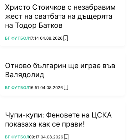
Христо Стоичков с незабравим
жест на сватбата на дъщерята
на Тодор Батков
ПОВЕЧЕ ОТ
БГ ФУТБОЛ
17:14 04.08.2026
add favorites
Отново българин ще играе във
Валядолид
ПОВЕЧЕ ОТ
БГ ФУТБОЛ
16:51 04.08.2026
add favorites
Чупи-купи: Феновете на ЦСКА
показаха как се прави!
ПОВЕЧЕ ОТ
БГ ФУТБОЛ
09:17 04.08.2026
add favorites