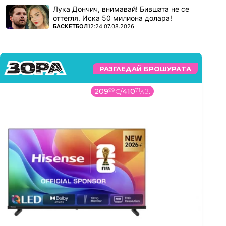
Лука Дончич, внимавай! Бившата не се
оттегля. Иска 50 милиона долара!
ПОВЕЧЕ ОТ
БАСКЕТБОЛ
12:24 07.08.2026
РАЗГЛЕДАЙ БРОШУРАТА
209
99
€
/
410
71
лв.