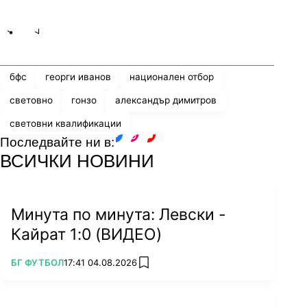
Share
save
бфс
георги иванов
национален отбор
световно
гонзо
александър димитров
световни квалификации
Последвайте ни в:
facebook
instagram
youtube
ВСИЧКИ НОВИНИ
Минута по минута: Левски -
Кайрат 1:0 (ВИДЕО)
ПОВЕЧЕ ОТ
БГ ФУТБОЛ
17:41 04.08.2026
add favorites