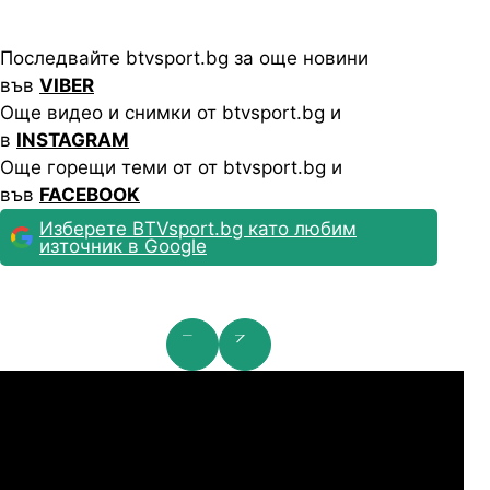
Последвайте btvsport.bg за още новини
във
VIBER
Още видео и снимки от btvsport.bg и
в
INSTAGRAM
Още горещи теми от от btvsport.bg и
във
FACEBOOK
Изберете BTVsport.bg като любим
източник в Google
мпионска лига: 2nd Qualifying Round
Ша
07.2026
19:00
04.
Арарат-Армениа