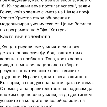
подмладяване, както във волейбола, където
18-19-годишни вече постигат успехи", заяви
Гонзо, който заедно с кмета на Шумен проф.
Христо Христов откри обновения и
модернизиран ученически ст. Цоньо Василев
по програмата на УЕФА "Хеттрик".
Както във волейбола
„Концентрирали сме усилията си върху
детско-юношеския футбол, защото там е
коренът на проблема. Това, което хората
виждат в мъжкия национален отбор, е
резултат от натрупаните през годините
трудности. Играчите, които сега защитават
България, са продукт на настоящата система.
С помощта на правителството се надявам да
вложим още повече усилия, за да достигнем
успехите на младите ни волейболисти, на
които всички се радваме“