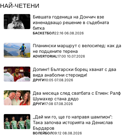
НАЙ-ЧЕТЕНИ
Бившата годеница на Дончич взе
изненадващо решение в съдебната
битка
ПОВЕЧЕ ОТ
БАСКЕТБОЛ
22:16 06.08.2026
Планински маршрут с велосипед: как да
не подцените терена
ПОВЕЧЕ ОТ
ADVERTORIAL
17:00 10.07.2026
Допинг! Български борец хванат с два
вида анаболни стероиди!
ПОВЕЧЕ ОТ
ДРУГИ
10:05 07.08.2026
Два месеца след сватбата с Етиен: Ралф
Шумахер стана дядо
ПОВЕЧЕ ОТ
ДРУГИ
17:08 07.08.2026
„Дай ми го, ще го направя шампион“:
Така започва историята на Денислав
Бърдаров
ПОВЕЧЕ ОТ
ВОЛЕЙБОЛ
09:12 08.08.2026