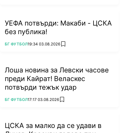
УЕФА потвърди: Макаби - ЦСКА
без публика!
ПОВЕЧЕ ОТ
БГ ФУТБОЛ
19:34 03.08.2026
add favorites
Лоша новина за Левски часове
преди Кайрат! Веласкес
потвърди тежък удар
ПОВЕЧЕ ОТ
БГ ФУТБОЛ
17:17 03.08.2026
add favorites
ЦСКА за малко да се удави в