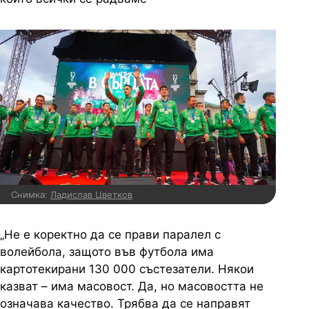
Снимка:
Ладислав Цветков
„Не е коректно да се прави паралел с
волейбола, защото във футбола има
картотекирани 130 000 състезатели. Някои
казват – има масовост. Да, но масовостта не
означава качество. Трябва да се направят