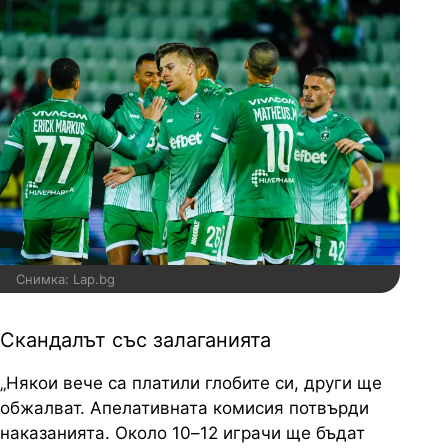
Снимка: Lap.bg
Скандалът със залаганията
„Някои вече са платили глобите си, други ще
обжалват. Апелативната комисия потвърди
наказанията. Около 10–12 играчи ще бъдат