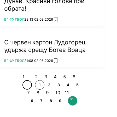
Дунав. Красиви голове при
обрата!
ПОВЕЧЕ ОТ
БГ ФУТБОЛ
23:13 02.08.2026
add favorites
С червен картон Лудогорец
удържа срещу Ботев Враца
ПОВЕЧЕ ОТ
БГ ФУТБОЛ
21:08 02.08.2026
add favorites
1
2
3
4
5
6
7
8
9