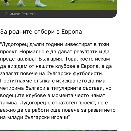
Снимка: Reuters
За родните отбори в Европа
"Лудогорец дълги години инвестират в този
проект. Нормално е да дават резултати и да
представляват България. Това, което искам
да виждам от нашите клубове в Европа, е да
залагат повече на български футболисти.
Постигнахме стъпка с изискването да има
четирима българи в титулярните състави, но
водещите клубове в момента често нямат
такива. Лудогорец е страхотен проект, но е
важно да се работи още повече за развитието
на млади български играчи“