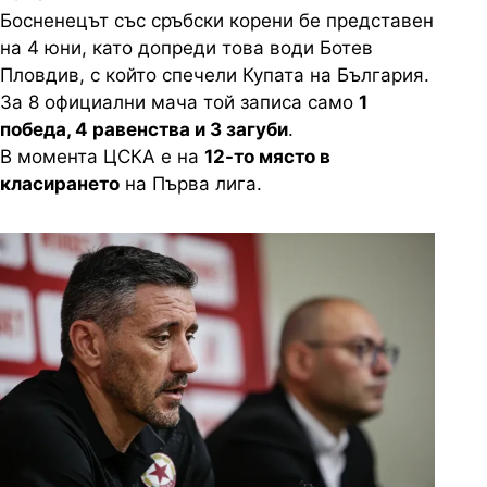
Босненецът със сръбски корени бе представен
на 4 юни, като допреди това води Ботев
Пловдив, с който спечели Купата на България.
За 8 официални мача той записа само
1
победа, 4 равенства и 3 загуби
.
В момента ЦСКА е на
12-то място в
класирането
на Първа лига.