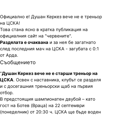
Официално е! Душан Керкез вече не е треньор
на ЦСКА!
Това стана ясно в кратка публикация на
официалния сайт на "червените".
Раздялата е очаквана
и за нея бе загатнато
след последния мач на ЦСКА - загубата с 0:1
от Арда.
Съобщението
"
Душан Керкез вече не е старши треньор на
ЦСКА
. Освен с наставника, клубът се разделя
и с досегашния треньорски щаб на първия
отбор.
В предстоящия шампионатен двубой – като
гост на Ботев (Враца) на 22 септември
(понеделник) от 20:30 ч. ЦСКА ще бъде воден