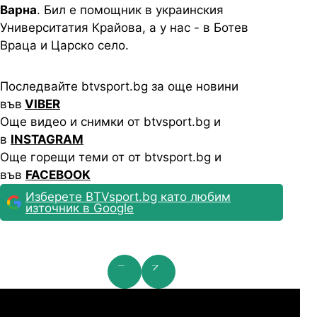
Варна
. Бил е помощник в украинския
Университатия Крайова, а у нас - в Ботев
Враца и Царско село.
Последвайте btvsport.bg за още новини
във
VIBER
Още видео и снимки от btvsport.bg и
в
INSTAGRAM
Още горещи теми от от btvsport.bg и
във
FACEBOOK
Изберете BTVsport.bg като любим
източник в Google
мпионска лига: 2nd Qualifying Round
Ша
07.2026
19:00
04.