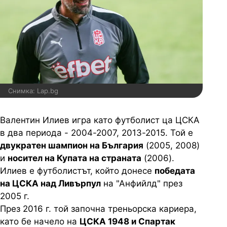
Снимка: Lap.bg
Валентин Илиев игра като футболист ца ЦСКА
в два периода - 2004-2007, 2013-2015. Той е
двукратен шампион на България
(2005, 2008)
и
носител на Купата на страната
(2006).
Илиев е футболистът, който донесе
победата
на ЦСКА над Ливърпул
на "Анфийлд" през
2005 г.
През 2016 г. той започна треньорска кариера,
като бе начело на
ЦСКА 1948 и Спартак