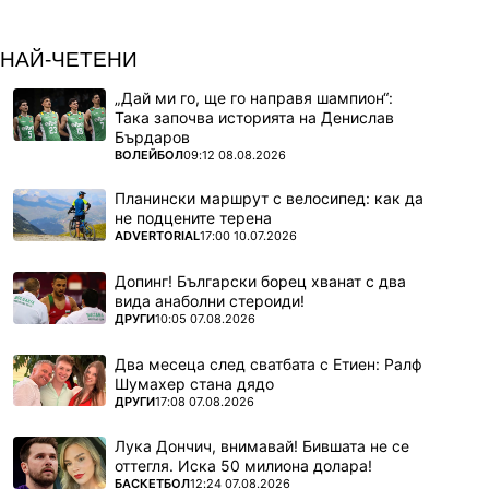
НАЙ-ЧЕТЕНИ
„Дай ми го, ще го направя шампион“:
Така започва историята на Денислав
Бърдаров
ПОВЕЧЕ ОТ
ВОЛЕЙБОЛ
09:12 08.08.2026
Планински маршрут с велосипед: как да
не подцените терена
ПОВЕЧЕ ОТ
ADVERTORIAL
17:00 10.07.2026
Допинг! Български борец хванат с два
вида анаболни стероиди!
ПОВЕЧЕ ОТ
ДРУГИ
10:05 07.08.2026
Два месеца след сватбата с Етиен: Ралф
Шумахер стана дядо
ПОВЕЧЕ ОТ
ДРУГИ
17:08 07.08.2026
Лука Дончич, внимавай! Бившата не се
оттегля. Иска 50 милиона долара!
ПОВЕЧЕ ОТ
БАСКЕТБОЛ
12:24 07.08.2026