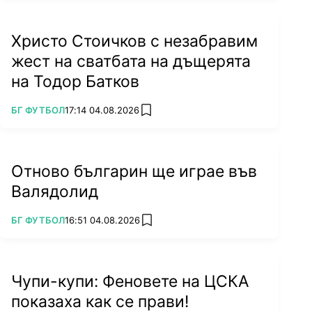
Христо Стоичков с незабравим
жест на сватбата на дъщерята
на Тодор Батков
ПОВЕЧЕ ОТ
БГ ФУТБОЛ
17:14 04.08.2026
add favorites
Отново българин ще играе във
Валядолид
ПОВЕЧЕ ОТ
БГ ФУТБОЛ
16:51 04.08.2026
add favorites
Чупи-купи: Феновете на ЦСКА
показаха как се прави!