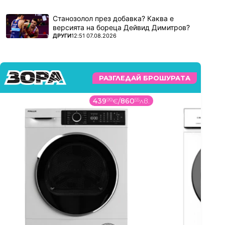
Станозолол през добавка? Каква е
версията на бореца Дейвид Димитров?
ПОВЕЧЕ ОТ
ДРУГИ
12:51 07.08.2026
РАЗГЛЕДАЙ БРОШУРАТА
439
99
€
/
860
55
лв.