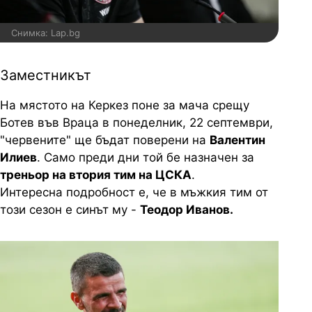
Снимка: Lap.bg
Заместникът
На мястото на Керкез поне за мача срещу
Ботев във Враца в понеделник, 22 септември,
"червените" ще бъдат поверени на
Валентин
Илиев
. Само преди дни той бе назначен за
треньор на втория тим на ЦСКА
.
Интересна подробност е, че в мъжкия тим от
този сезон е синът му -
Теодор Иванов.