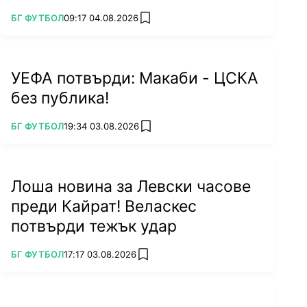
ПОВЕЧЕ ОТ
БГ ФУТБОЛ
09:17 04.08.2026
add favorites
УЕФА потвърди: Макаби - ЦСКА
без публика!
ПОВЕЧЕ ОТ
БГ ФУТБОЛ
19:34 03.08.2026
add favorites
Лоша новина за Левски часове
преди Кайрат! Веласкес
потвърди тежък удар
ПОВЕЧЕ ОТ
БГ ФУТБОЛ
17:17 03.08.2026
add favorites