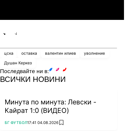
Линкълн Ред Импс
Share
save
цска
оставка
валентин илиев
уволнение
Душан Керкез
Последвайте ни в:
facebook
instagram
youtube
ВСИЧКИ НОВИНИ
Минута по минута: Левски -
Кайрат 1:0 (ВИДЕО)
ПОВЕЧЕ ОТ
БГ ФУТБОЛ
17:41 04.08.2026
add favorites