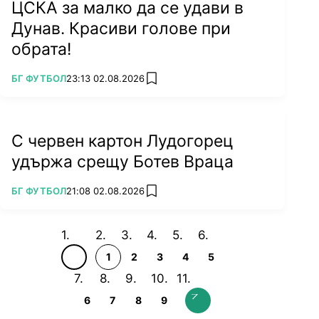
ЦСКА за малко да се удави в
Дунав. Красиви голове при
обрата!
ПОВЕЧЕ ОТ
БГ ФУТБОЛ
23:13 02.08.2026
add favorites
С червен картон Лудогорец
удържа срещу Ботев Враца
ПОВЕЧЕ ОТ
БГ ФУТБОЛ
21:08 02.08.2026
add favorites
1
2
3
4
5
6
7
8
9